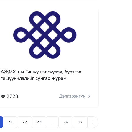
АЖМХ-ны Гишүүн элсүүлэх, бүртгэх,
гишүүнчлэлийг сунгах журам
2723
Дэлгэрэнгүй
21
22
23
...
26
27
›