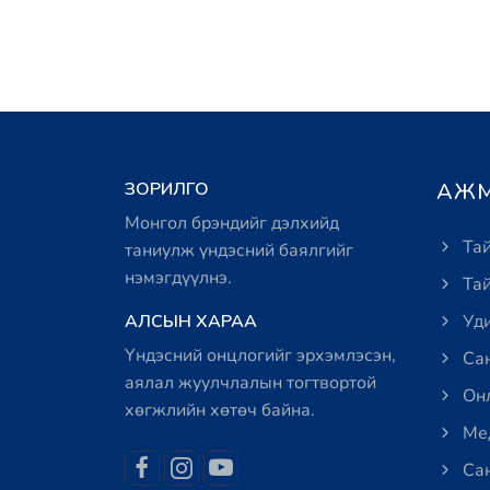
ЗОРИЛГО
АЖМ
Монгол брэндийг дэлхийд
Тай
таниулж үндэсний баялгийг
нэмэгдүүлнэ.
Тай
АЛСЫН ХАРАА
Уди
Үндэсний онцлогийг эрхэмлэсэн,
Сан
аялал жуулчлалын тогтвортой
Онл
хөгжлийн хөтөч байна.
Мед
Сан