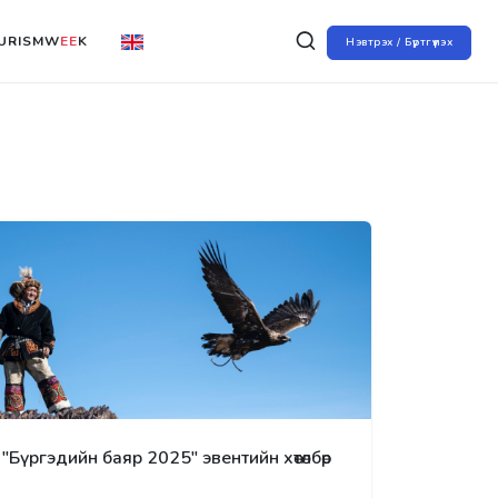
URISMW
EE
K
Нэвтрэх / Бүртгүүлэх
"Бүргэдийн баяр 2025" эвентийн хөтөлбөр