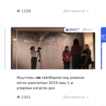
1159
Дэлгэрэнгүй
Жуулчны хөтөч тайлбарлагчид үнэмлэх
олгох шалгалтын 2025 оны 1-р
улирлын нэгдсэн дүн
2301
Дэлгэрэнгүй