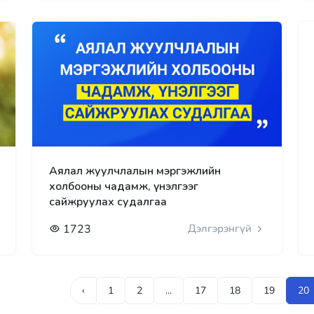
Аялал жуулчлалын мэргэжлийн
холбооны чадамж, үнэлгээг
сайжруулах судалгаа
1723
Дэлгэрэнгүй
‹
1
2
...
17
18
19
20