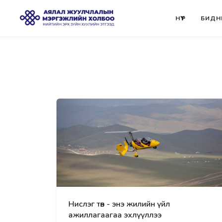
НҮҮР
БИДН
Нислэг төв - энэ жилийн үйл
ажиллагаагаа эхлүүллээ