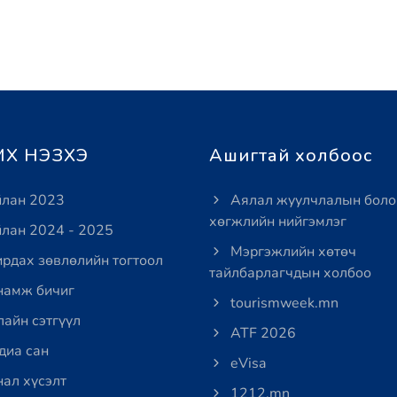
Х НЭЗХЭ
Ашигтай холбоос
лан 2023
Аялал жуулчлалын боло
хөгжлийн нийгэмлэг
лан 2024 - 2025
Мэргэжлийн хөтөч
рдах зөвлөлийн тогтоол
тайлбарлагчдын холбоо
амж бичиг
tourismweek.mn
айн сэтгүүл
ATF 2026
иа сан
eVisa
ал хүсэлт
1212.mn