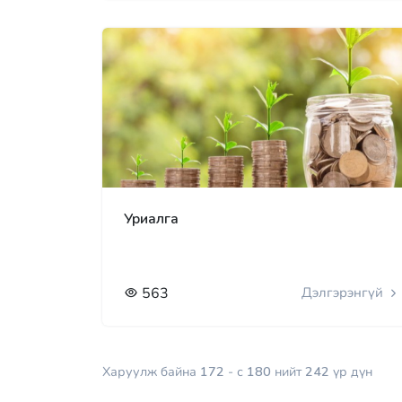
Уриалга
563
Дэлгэрэнгүй
Харуулж байна
172
- с
180
нийт
242
үр дүн