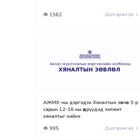
1562
Дэлгэрэнгүй
АЖМХ-ны дэргэдэх Хяналтын зөвлөл 3-р
сарын 12-16 ны өдрүүдэд ээлжит
хяналтыг хийнэ
995
Дэлгэрэнгүй