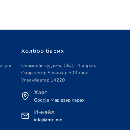
Холбоо барих
всрол,
Олимпийн гудамж, СБД - 1 хороо,
Очир центр 5 давхар 503 тоот,
Улаанбаатар 14220
Хаяг
Google Map дээр харах
И-мэйл
info@mto.mn