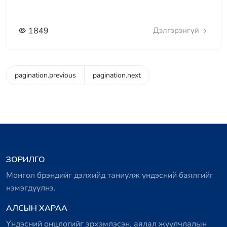
1849
Дэлгэрэнгүй
pagination.previous
pagination.next
ЗОРИЛГО
Монгол брэндийг дэлхийд таниулж үндэсний баялгийг
нэмэгдүүлнэ.
АЛСЫН ХАРАА
Үндэсний онцлогийг эрхэмлэсэн, аялал жуулчлалын