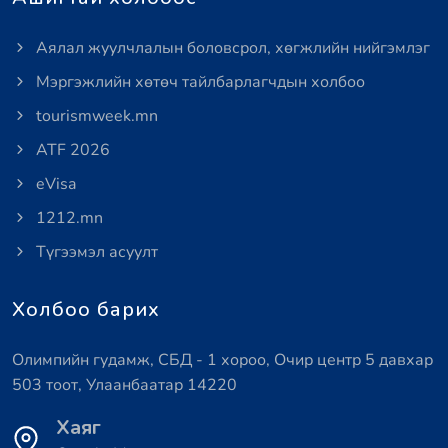
Аялал жуулчлалын боловсрол, хөгжлийн нийгэмлэг
Мэргэжлийн хөтөч тайлбарлагчдын холбоо
tourismweek.mn
ATF 2026
eVisa
1212.mn
Түгээмэл асуулт
Холбоо барих
Олимпийн гудамж, СБД - 1 хороо, Очир центр 5 давхар
503 тоот, Улаанбаатар 14220
Хаяг