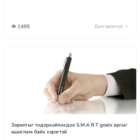
1495
Дэлгэрэнгүй
Зорилгыг тодорхойлохдоо S.M.A.R.T goals аргыг
ашиглаж байх хэрэгтэй