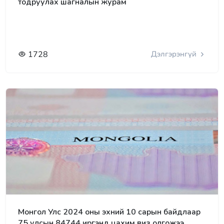
тодруулах шагналын журам
1728
Дэлгэрэнгүй
Монгол Улс 2024 оны эхний 10 сарын байдлаар
75 улсын 84744 иргэнд цахим виз олгожээ