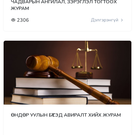
ЧАДВАРЫН АНГИЛАЛ, ЗЭРЭГЛЭЛ ТОГТООХ
ЖУРАМ
2306
Дэлгэрэнгүй
ӨНДӨР УУЛЫН БҮСЭД АВИРАЛТ ХИЙХ ЖУРАМ