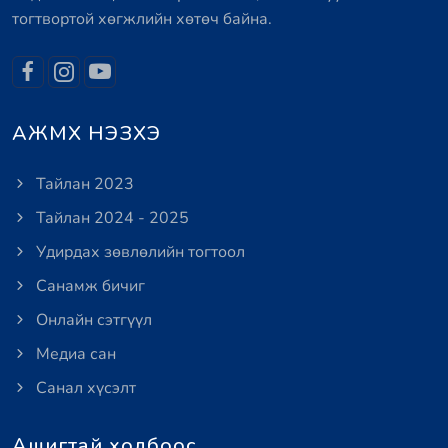
тогтвортой хөгжлийн хөтөч байна.
АЖМХ НЭЗХЭ
Тайлан 2023
Тайлан 2024 - 2025
Удирдах зөвлөлийн тогтоол
Санамж бичиг
Онлайн сэтгүүл
Медиа сан
Санал хүсэлт
Ашигтай холбоос