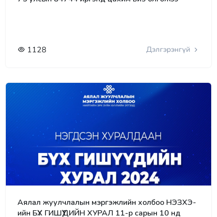
1128
Дэлгэрэнгүй
Аялал жуулчлалын мэргэжлийн холбоо НЭЗХЭ-
ийн БҮХ ГИШҮҮДИЙН ХУРАЛ 11-р сарын 10 нд