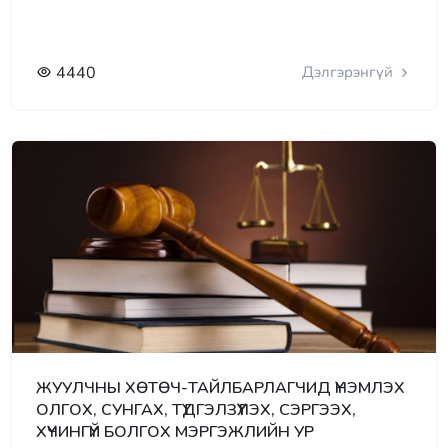
4440
Дэлгэрэнгүй
ЖУУЛЧНЫ ХӨТӨЧ-ТАЙЛБАРЛАГЧИД ҮНЭМЛЭХ
ОЛГОХ, СУНГАХ, ТҮДГЭЛЗҮҮЛЭХ, СЭРГЭЭХ,
ХҮЧИНГҮЙ БОЛГОХ МЭРГЭЖЛИЙН УР