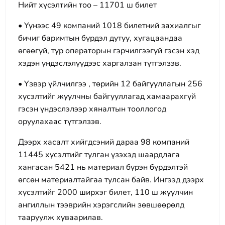
Нийт хүсэлтийн тоо – 11701 ш билет
• Үүнээс 49 компаний 1018 билетний захиалгыг
бичиг баримтын бүрдэл дутуу, хугацаандаа
өгөөгүй, тур операторын гэрчилгээгүй гэсэн хэд
хэдэн үндэслэлүүдээс харгалзан түтгэлзэв.
• Үзвэр үйлчилгээ , төрийн 12 байгууллагын 256
хүсэлтийг жуулчны байгууллагад хамаарахгүй
гэсэн үндэслэлээр хяналтын тооллогод
оруулахаас түтгэлзэв.
Дээрх хасалт хийгдсэний дараа 98 компаний
11445 хүсэлтийг тулган үзэхэд шаардлага
хангасан 5421 нь материал бүрэн бүрдэлтэй
өгсөн материалтайгаа тулсан байв. Ингээд дээрх
хүсэлтийг 2000 ширхэг билет, 110 ш жуулчин
ангиллын тээврийн хэрэгслийн зөвшөөрөлд
тааруулж хуваарилав.