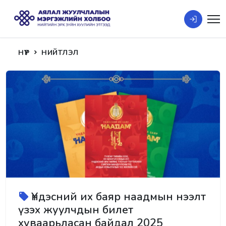
НҮҮР
НИЙТЛЭЛ
Үндэсний их баяр наадмын нээлт
үзэх жуулчдын билет
хуваарьласан байдал 2025