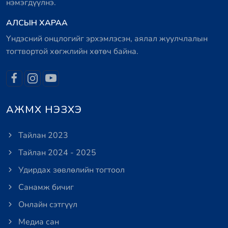
нэмэгдүүлнэ.
АЛСЫН ХАРАА
Үндэсний онцлогийг эрхэмлэсэн, аялал жуулчлалын
тогтвортой хөгжлийн хөтөч байна.
АЖМХ НЭЗХЭ
Тайлан 2023
Тайлан 2024 - 2025
Удирдах зөвлөлийн тогтоол
Санамж бичиг
Онлайн сэтгүүл
Медиа сан