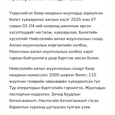
Үндэсний их баяр наадмын жуулчдад зориулсан
билет хуваарилах ажлын хэсэг 2025 оны 07
сарын 02-04 ний хооронд ажиллаж ирсэн
хүсэлтүүдийг нягталж, хуваарьлав. Билетийн
хүсэлтийг Нийслэлийн аялал жуулчлалын газар,
Аялал жуулчлалын мэргэжлийн холбоо,
Монголын аялал жуулчлалын холбоо зэрэг
гурван байгууллага дээр бүртгэж авсан болно.
Нийслэлийн аялал жуулчлалын газарт баяр
наадмын комиссоос 2000 ширхэг билет, 110
жуулчин тээврийн зөвшөөрөл хуваарилсан тул
Тур операторын бүртгэлийн гэрчилгээ, Жуулчдын
паспортын мэдээлэл, Зочид буудлын
баталгаажилт, Нислэгийн баталгаажилт гэсэн
баримтын хүрээнд цуглуулан тулгаж үзэв.