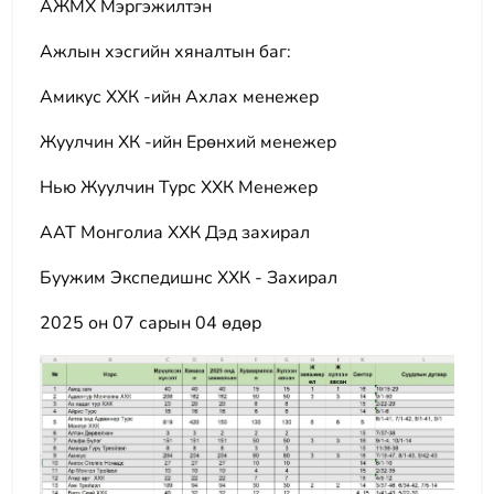
АЖМХ Мэргэжилтэн
Ажлын хэсгийн хяналтын баг:
Амикус ХХК -ийн Ахлах менежер
Жуулчин ХК -ийн Ерөнхий менежер
Нью Жуулчин Турс ХХК Менежер
ААТ Монголиа ХХК Дэд захирал
Буужим Экспедишнс ХХК - Захирал
2025 он 07 сарын 04 өдөр