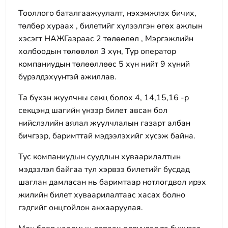
Тооллого баталгаажуулалт, нэхэмжлэх бичих,
төлбөр хураах , билетийг хүлээлгэн өгөх ажлын
хэсэгт НАЖГазраас 2 төлөөлөл , Мэргэжлийн
холбоодын төлөөлөл 3 хүн, Тур оператор
компаниудын төлөөллөөс 5 хүн нийт 9 хүний
бүрэлдэхүүнтэй ажиллав.
Та бүхэн жуулчны секц болох 4, 14,15,16 -р
секцэнд шагийн үнээр билет авсан бол
нийслэлийн аялал жуулчлалын газарт албан
бичгээр, баримттай мэдээлэхийг хүсэж байна.
Тус компаниудын суудлын хуваарилалтын
мэдээлэл байгаа тул хэрвээ билетийг бусдад
шаглан дамласан нь баримтаар нотлогдвол ирэх
жилийн билет хуваарилалтаас хасах болно
гэдгийг онцгойлон анхааруулая.