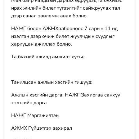
Мөн баяр наадмын дараах өдрүүдэд та бүхнээс
ирэх жилийн билет түгээлтийг сайжруулах тал
дээр санал зөвлөмж авах болно.
НАЖГ болон АЖМХолбооноос 7 сарын 11 нд
нээлтэн дээр очиж билет жуулчдын суудлыг
хариуцан ажиллах болно.
Та бүхний ажилд амжилт хүсье.
Танилцсан ажлын хэсгийн гишүүд:
Ажлын хэсгийн дарга, НАЖГ Захиргаа санхүү
хэлтсийн дарга
НАЖГ Мэргэжилтэн
АЖМХ Гүйцэтгэх захирал