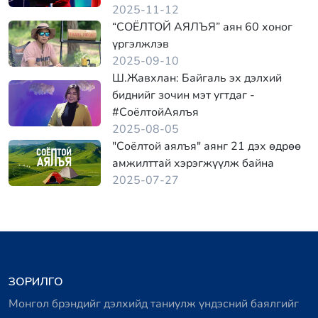
2025-11-12
“СОЁЛТОЙ АЯЛЪЯ” аян 60 хоног
үргэлжлэв
2025-09-10
Ш.Жавхлан: Байгаль эх дэлхий
биднийг зочин мэт угтдаг -
#СоёлтойАялъя
2025-08-05
"Соёлтой аялъя" аянг 21 дэх өдрөө
амжилттай хэрэгжүүлж байна
2025-07-27
ЗОРИЛГО
Монгол брэндийг дэлхийд таниулж үндэсний баялгийг