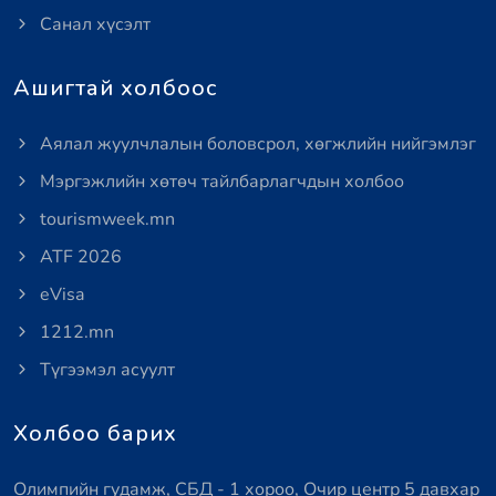
Санал хүсэлт
Ашигтай холбоос
Аялал жуулчлалын боловсрол, хөгжлийн нийгэмлэг
Мэргэжлийн хөтөч тайлбарлагчдын холбоо
tourismweek.mn
ATF 2026
eVisa
1212.mn
Түгээмэл асуулт
Холбоо барих
Олимпийн гудамж, СБД - 1 хороо, Очир центр 5 давхар