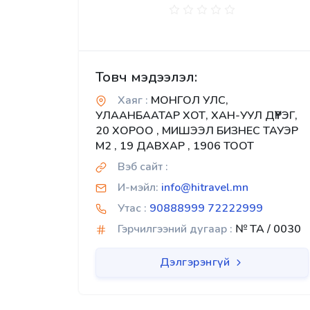
Товч мэдээлэл:
Хаяг :
МОНГОЛ УЛС,
УЛААНБААТАР ХОТ, ХАН-УУЛ ДҮҮРЭГ,
20 ХОРОО , МИШЭЭЛ БИЗНЕС ТАУЭР
М2 , 19 ДАВХАР , 1906 ТООТ
Вэб сайт :
И-мэйл:
info@hitravel.mn
Утас :
90888999 72222999
Гэрчилгээний дугаар :
№ TA / 0030
Дэлгэрэнгүй