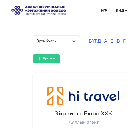
НҮҮР
БИДН
БҮГД
А
Б
В
Г
Бүртгүүлэх
Эйрвингс Бюро ХХК
Аяллын агент