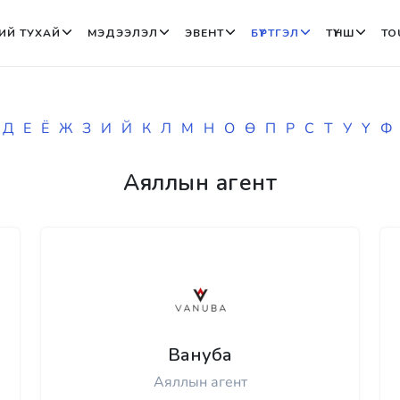
ИЙ ТУХАЙ
МЭДЭЭЛЭЛ
ЭВЕНТ
БҮРТГЭЛ
ТҮНШ
TO
Д
Е
Ё
Ж
З
И
Й
К
Л
М
Н
О
Ө
П
Р
С
Т
У
Ү
Ф
Аяллын агент
Вануба
Аяллын агент