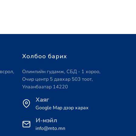
Холбоо барих
всрол,
Олимпийн гудамж, СБД - 1 хороо,
Очир центр 5 давхар 503 тоот,
Улаанбаатар 14220
Хаяг
Google Map дээр харах
И-мэйл
info@mto.mn