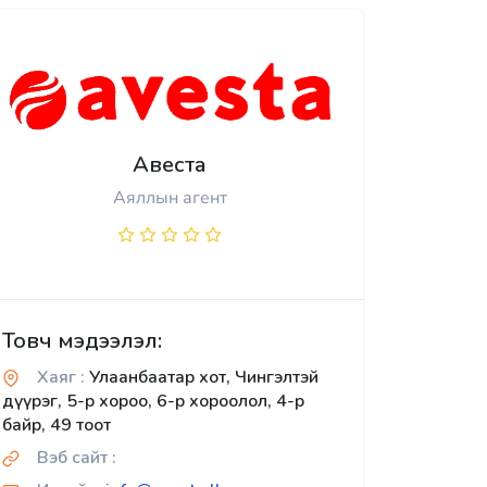
Авеста
Аяллын агент
Товч мэдээлэл:
Хаяг :
Улаанбаатар хот, Чингэлтэй
дүүрэг, 5-р хороо, 6-р хороолол, 4-р
байр, 49 тоот
Вэб сайт :