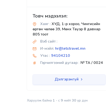
Товч мэдээлэл:
Хаяг :
ХУД, 1-р хороо, Чингисийн
өргөн чөлөө 39, Мөнх Тауэр 8 давхар
805 тоот
Вэб сайт :
И-мэйл:
hr@letstravel.mn
Утас :
94104210
Гэрчилгээний дугаар :
№ TA / 0024
Дэлгэрэнгүй
Харуулж байна
1
- с
9
нийт
30
үр дүн