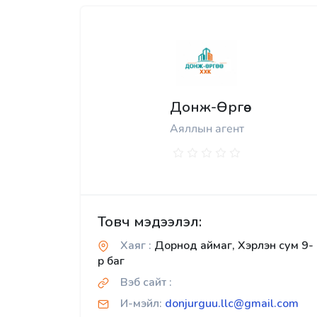
Донж-Өргөө
Аяллын агент
Товч мэдээлэл:
Хаяг :
Дорнод аймаг, Хэрлэн сум 9-
р баг
Вэб сайт :
И-мэйл:
donjurguu.llc@gmail.com