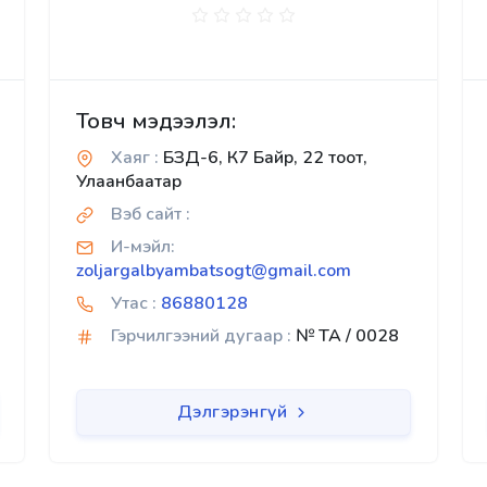
Товч мэдээлэл:
Хаяг :
БЗД-6, К7 Байр, 22 тоот,
Улаанбаатар
Вэб сайт :
И-мэйл:
zoljargalbyambatsogt@gmail.com
Утас :
86880128
Гэрчилгээний дугаар :
№ TA / 0028
Дэлгэрэнгүй