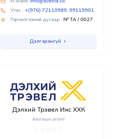
И-мэйл:
info@avesta.llc
Утас :
+(976) 72110989, 99119901
Гэрчилгээний дугаар :
№ TA / 0027
Дэлгэрэнгүй
Дэлхий Трэвел Икс ХХК
Аяллын агент