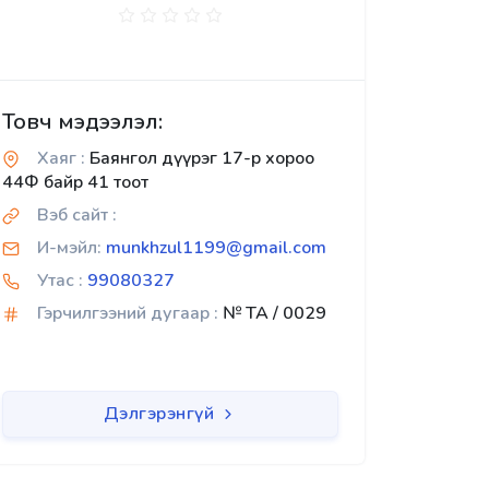
Товч мэдээлэл:
Хаяг :
Баянгол дүүрэг 17-р хороо
44Ф байр 41 тоот
Вэб сайт :
И-мэйл:
munkhzul1199@gmail.com
Утас :
99080327
Гэрчилгээний дугаар :
№ TA / 0029
Дэлгэрэнгүй