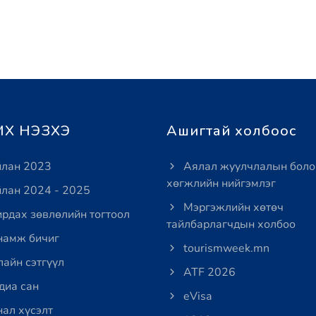
Х НЭЗХЭ
Ашигтай холбоос
лан 2023
Аялал жуулчлалын боло
хөгжлийн нийгэмлэг
лан 2024 - 2025
Мэргэжлийн хөтөч
рдах зөвлөлийн тогтоол
тайлбарлагчдын холбоо
амж бичиг
tourismweek.mn
айн сэтгүүл
ATF 2026
иа сан
eVisa
ал хүсэлт