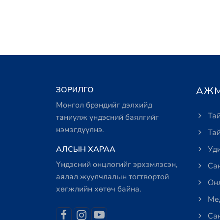
ЗОРИЛГО
АЖМ
Монгол брэндийг дэлхийд
Тай
таниулж үндэсний баялгийг
нэмэгдүүлнэ.
Тай
АЛСЫН ХАРАА
Уди
Үндэсний онцлогийг эрхэмлэсэн,
Сан
аялал жуулчлалын тогтвортой
Онл
хөгжлийн хөтөч байна.
Мед
Сан