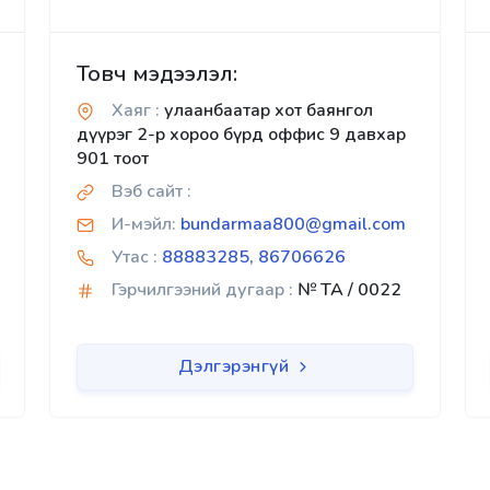
Товч мэдээлэл:
Хаяг :
улаанбаатар хот баянгол
дүүрэг 2-р хороо бүрд оффис 9 давхар
901 тоот
Вэб сайт :
И-мэйл:
bundarmaa800@gmail.com
Утас :
88883285, 86706626
Гэрчилгээний дугаар :
№ TA / 0022
Дэлгэрэнгүй