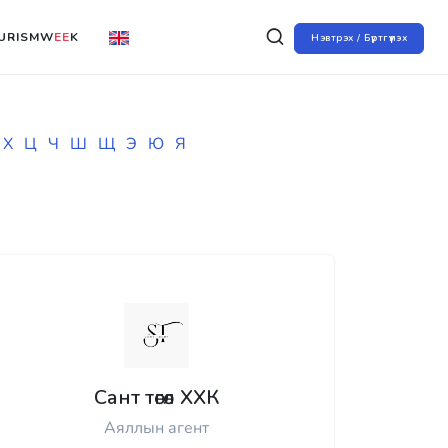
URISMW
EE
K
Нэвтрэх / Бүртгүүлэх
Х
Ц
Ч
Ш
Щ
Э
Ю
Я
Сант төгөл ХХК
Аяллын агент