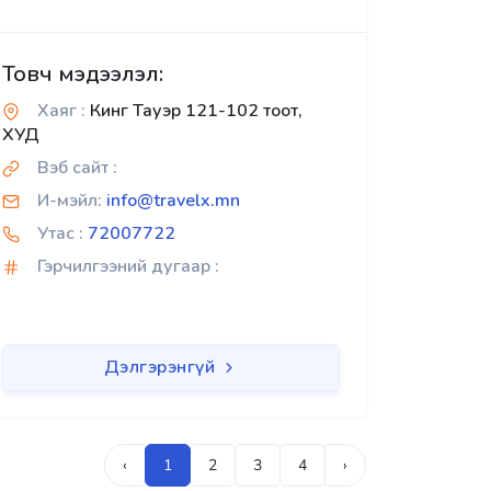
Товч мэдээлэл:
Хаяг :
Кинг Тауэр 121-102 тоот,
ХУД
Вэб сайт :
И-мэйл:
info@travelx.mn
Утас :
72007722
Гэрчилгээний дугаар :
Дэлгэрэнгүй
‹
1
2
3
4
›