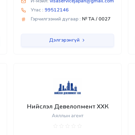
И-мэйл:
visaservicejapan@gmail.com
Утас :
99512146
Гэрчилгээний дугаар :
№ TA / 0027
Дэлгэрэнгүй
Нийслэл Девелопмент ХХК
Аяллын агент