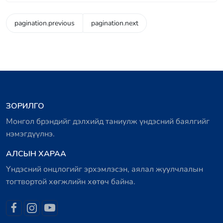
pagination.previous
pagination.next
ЗОРИЛГО
Монгол брэндийг дэлхийд таниулж үндэсний баялгийг
нэмэгдүүлнэ.
АЛСЫН ХАРАА
Үндэсний онцлогийг эрхэмлэсэн, аялал жуулчлалын
тогтвортой хөгжлийн хөтөч байна.