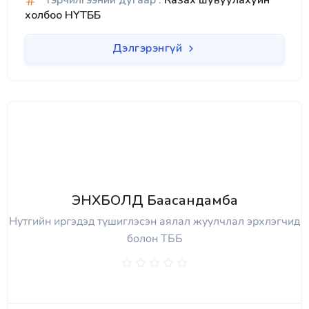
Гэрчилгээний дугаар :
Казах шувуулахуйн
холбоо НҮТББ
Дэлгэрэнгүй
ЭНХБОЛД Баасандамба
Нутгийн иргэдэд түшиглэсэн аялал жуулчлал эрхлэгчид
болон ТББ