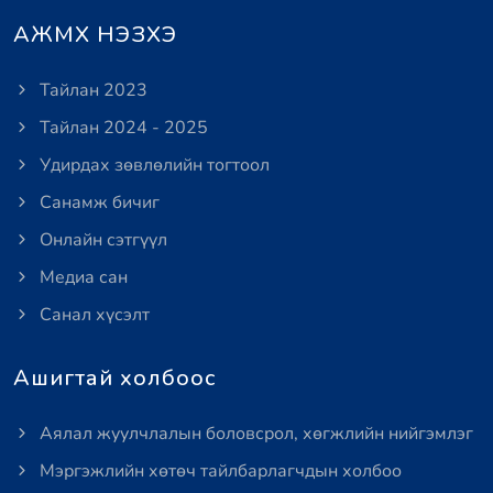
АЖМХ НЭЗХЭ
Тайлан 2023
Тайлан 2024 - 2025
Удирдах зөвлөлийн тогтоол
Санамж бичиг
Онлайн сэтгүүл
Медиа сан
Санал хүсэлт
Ашигтай холбоос
Аялал жуулчлалын боловсрол, хөгжлийн нийгэмлэг
Мэргэжлийн хөтөч тайлбарлагчдын холбоо