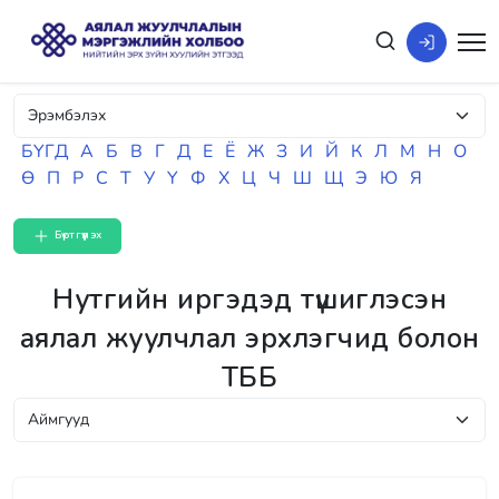
БҮГД
А
Б
В
Г
Д
Е
Ё
Ж
З
И
Й
К
Л
М
Н
О
Ө
П
Р
С
Т
У
Ү
Ф
Х
Ц
Ч
Ш
Щ
Э
Ю
Я
Бүртгүүлэх
Нутгийн иргэдэд түшиглэсэн
аялал жуулчлал эрхлэгчид болон
ТББ