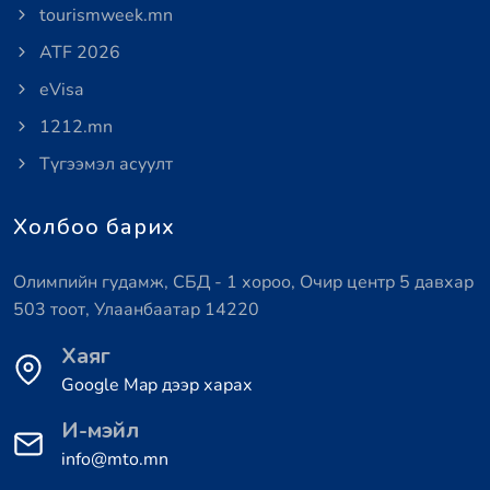
tourismweek.mn
ATF 2026
eVisa
1212.mn
Түгээмэл асуулт
Холбоо барих
Олимпийн гудамж, СБД - 1 хороо, Очир центр 5 давхар
503 тоот, Улаанбаатар 14220
Хаяг
Google Map дээр харах
И-мэйл
info@mto.mn