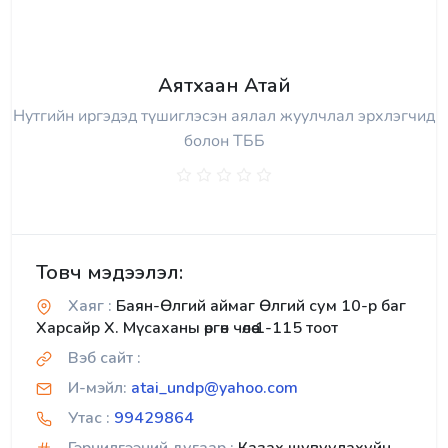
Аятхаан Атай
Нутгийн иргэдэд түшиглэсэн аялал жуулчлал эрхлэгчид
болон ТББ
Товч мэдээлэл:
Хаяг :
Баян-Өлгий аймаг Өлгий сум 10-р баг
Харсайр Х. Мүсаханы өргөн чөлөө 1-115 тоот
Вэб сайт :
И-мэйл:
atai_undp@yahoo.com
Утас :
99429864