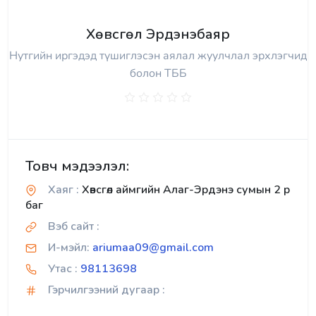
Хөвсгөл Эрдэнэбаяр
Нутгийн иргэдэд түшиглэсэн аялал жуулчлал эрхлэгчид
болон ТББ
Товч мэдээлэл:
Хаяг :
Хөвсгөл аймгийн Алаг-Эрдэнэ сумын 2 р
баг
Вэб сайт :
И-мэйл:
ariumaa09@gmail.com
Утас :
98113698
Гэрчилгээний дугаар :