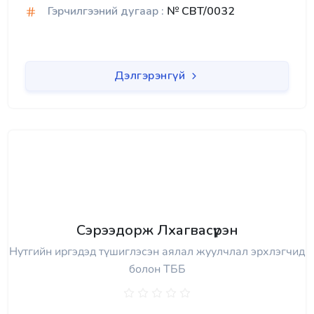
Гэрчилгээний дугаар :
№ CBT/0032
Дэлгэрэнгүй
Сэрээдорж Лхагвасүрэн
Нутгийн иргэдэд түшиглэсэн аялал жуулчлал эрхлэгчид
болон ТББ