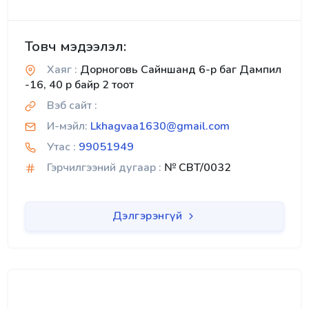
Товч мэдээлэл:
Хаяг :
Дорноговь Сайншанд 6-р баг Дампил
-16, 40 р байр 2 тоот
Вэб сайт :
И-мэйл:
Lkhagvaa1630@gmail.com
Утас :
99051949
Гэрчилгээний дугаар :
№ CBT/0032
Дэлгэрэнгүй