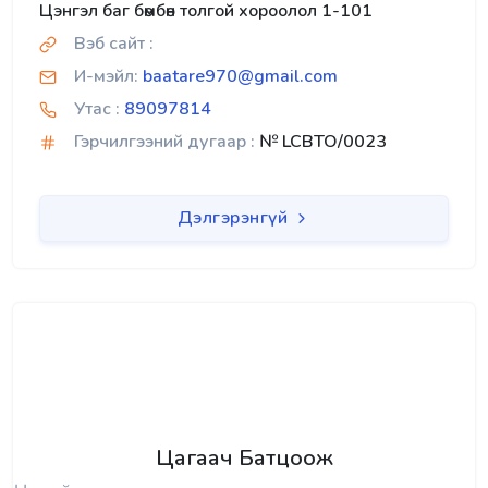
Цэнгэл баг бөмбөн толгой хороолол 1-101
Вэб сайт :
И-мэйл:
baatare970@gmail.com
Утас :
89097814
Гэрчилгээний дугаар :
№ LCBTO/0023
Дэлгэрэнгүй
Цагаач Батцоож