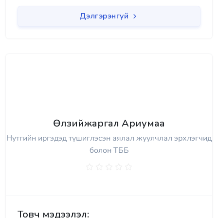
Дэлгэрэнгүй
Өлзийжаргал Ариумаа
Нутгийн иргэдэд түшиглэсэн аялал жуулчлал эрхлэгчид
болон ТББ
Товч мэдээлэл: