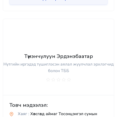
Түмэнчулуун Эрдэнэбаатар
Нутгийн иргэдэд түшиглэсэн аялал жуулчлал эрхлэгчид
болон ТББ
Товч мэдээлэл:
Хаяг :
Хөвсгөлд аймаг Тосонцэнгэл сумын