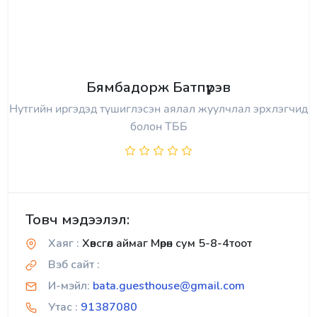
Бямбадорж Батпүрэв
Нутгийн иргэдэд түшиглэсэн аялал жуулчлал эрхлэгчид
болон ТББ
Товч мэдээлэл:
Хаяг :
Хөвсгөл аймаг Мөрөн сум 5-8-4тоот
Вэб сайт :
И-мэйл:
bata.guesthouse@gmail.com
Утас :
91387080