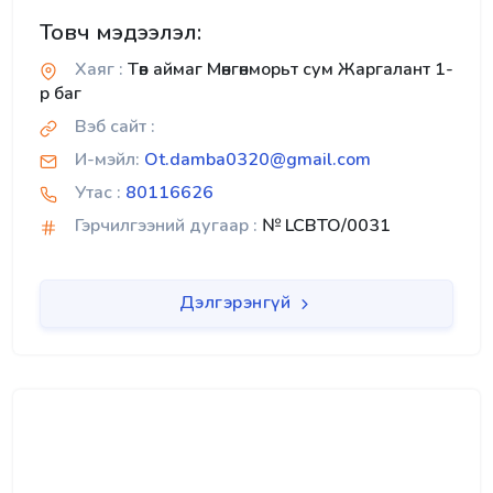
Товч мэдээлэл:
Хаяг :
Төв аймаг Мөнгөнморьт сум Жаргалант 1-
р баг
Вэб сайт :
И-мэйл:
Ot.damba0320@gmail.com
Утас :
80116626
Гэрчилгээний дугаар :
№ LCBTO/0031
Дэлгэрэнгүй