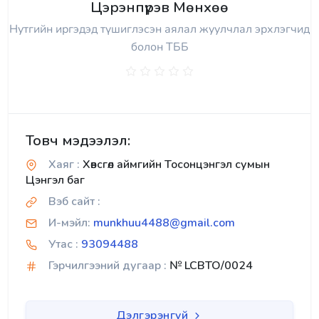
Цэрэнпүрэв Мөнхөө
Нутгийн иргэдэд түшиглэсэн аялал жуулчлал эрхлэгчид
болон ТББ
Товч мэдээлэл:
Хаяг :
Хөвсгөл аймгийн Тосонцэнгэл сумын
Цэнгэл баг
Вэб сайт :
И-мэйл:
munkhuu4488@gmail.com
Утас :
93094488
Гэрчилгээний дугаар :
№ LCBTO/0024
Дэлгэрэнгүй