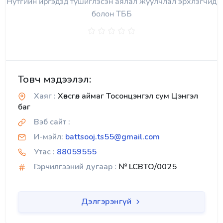
Нутгийн иргэдэд түшиглэсэн аялал жуулчлал эрхлэгчид
болон ТББ
Товч мэдээлэл:
Хаяг :
Хөвсгөл аймаг Тосонцэнгэл сум Цэнгэл
баг
Вэб сайт :
И-мэйл:
battsooj.ts55@gmail.com
Утас :
88059555
Гэрчилгээний дугаар :
№ LCBTO/0025
Дэлгэрэнгүй