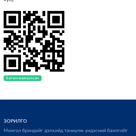
Баталгаажуулсан
ЗОРИЛГО
Монгол брэндийг дэлхийд таниулж үндэсний баялгийг