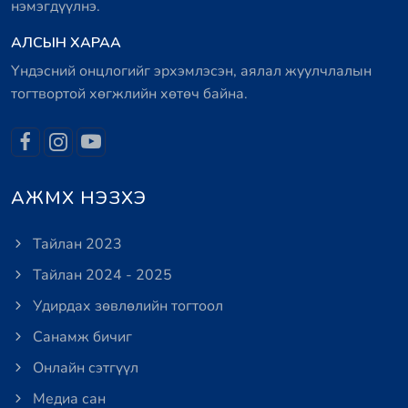
нэмэгдүүлнэ.
АЛСЫН ХАРАА
Үндэсний онцлогийг эрхэмлэсэн, аялал жуулчлалын
тогтвортой хөгжлийн хөтөч байна.
АЖМХ НЭЗХЭ
Тайлан 2023
Тайлан 2024 - 2025
Удирдах зөвлөлийн тогтоол
Санамж бичиг
Онлайн сэтгүүл
Медиа сан