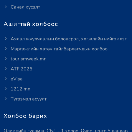
Санал хүсэлт
Ашигтай холбоос
Аялал жуулчлалын боловсрол, хөгжлийн нийгэмлэг
Мэргэжлийн хөтөч тайлбарлагчдын холбоо
tourismweek.mn
ATF 2026
eVisa
1212.mn
Түгээмэл асуулт
Холбоо барих
Олимпийн гудамж, СБД - 1 хороо, Очир центр 5 давхар