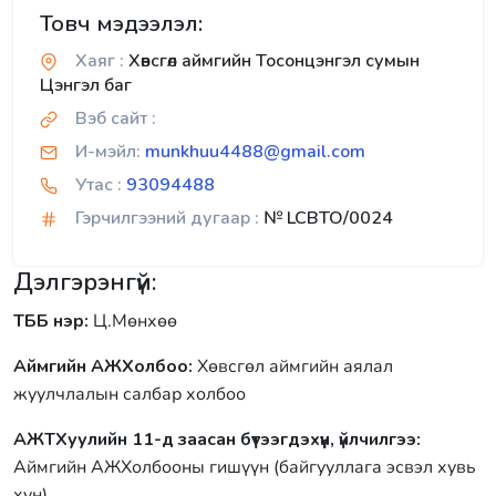
Товч мэдээлэл:
Хаяг :
Хөвсгөл аймгийн Тосонцэнгэл сумын
Цэнгэл баг
Вэб сайт :
И-мэйл:
munkhuu4488@gmail.com
Утас :
93094488
Гэрчилгээний дугаар :
№ LCBTO/0024
Дэлгэрэнгүй:
ТББ нэр:
Ц.Мөнхөө
Аймгийн АЖХолбоо:
Хөвсгөл аймгийн аялал
жуулчлалын салбар холбоо
АЖТХуулийн 11-д заасан бүтээгдэхүүн, үйлчилгээ:
Аймгийн АЖХолбооны гишүүн (байгууллага эсвэл хувь
хүн),