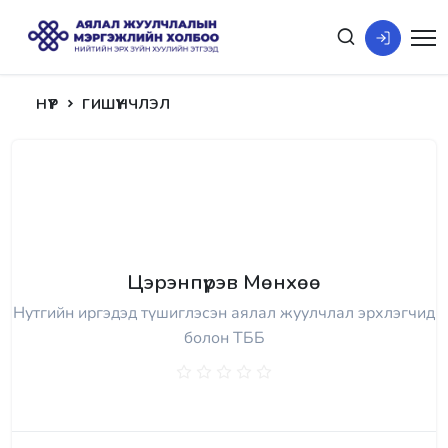
НҮҮР
ГИШҮҮНЧЛЭЛ
Цэрэнпүрэв Мөнхөө
Нутгийн иргэдэд түшиглэсэн аялал жуулчлал эрхлэгчид
болон ТББ