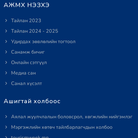
АЖМХ НЭЗХЭ
Тайлан 2023
Тайлан 2024 - 2025
Удирдах зөвлөлийн тогтоол
Санамж бичиг
Онлайн сэтгүүл
Медиа сан
Санал хүсэлт
Ашигтай холбоос
Аялал жуулчлалын боловсрол, хөгжлийн нийгэмлэг
Мэргэжлийн хөтөч тайлбарлагчдын холбоо
tourismweek.mn