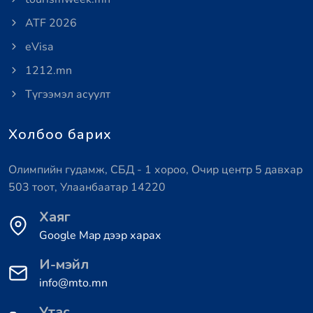
ATF 2026
eVisa
1212.mn
Түгээмэл асуулт
Холбоо барих
Олимпийн гудамж, СБД - 1 хороо, Очир центр 5 давхар
503 тоот, Улаанбаатар 14220
Хаяг
Google Map дээр харах
И-мэйл
info@mto.mn
Утас