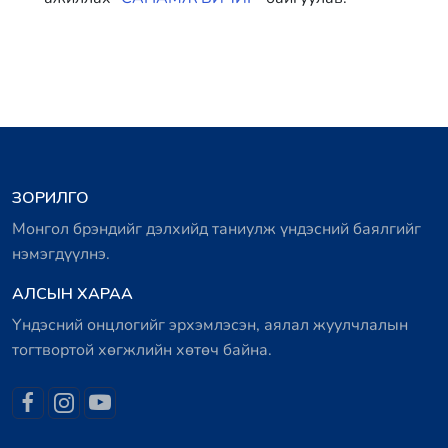
ЗОРИЛГО
Монгол брэндийг дэлхийд таниулж үндэсний баялгийг
нэмэгдүүлнэ.
АЛСЫН ХАРАА
Үндэсний онцлогийг эрхэмлэсэн, аялал жуулчлалын
тогтвортой хөгжлийн хөтөч байна.