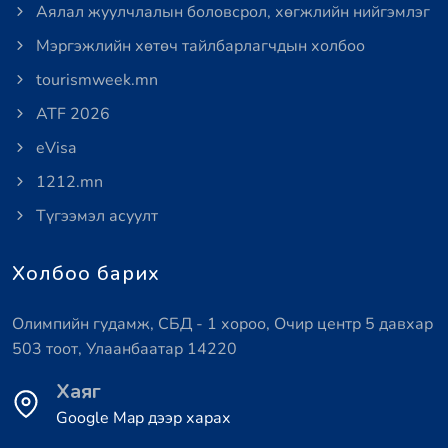
Аялал жуулчлалын боловсрол, хөгжлийн нийгэмлэг
Мэргэжлийн хөтөч тайлбарлагчдын холбоо
tourismweek.mn
ATF 2026
eVisa
1212.mn
Түгээмэл асуулт
Холбоо барих
Олимпийн гудамж, СБД - 1 хороо, Очир центр 5 давхар
503 тоот, Улаанбаатар 14220
Хаяг
Google Map дээр харах