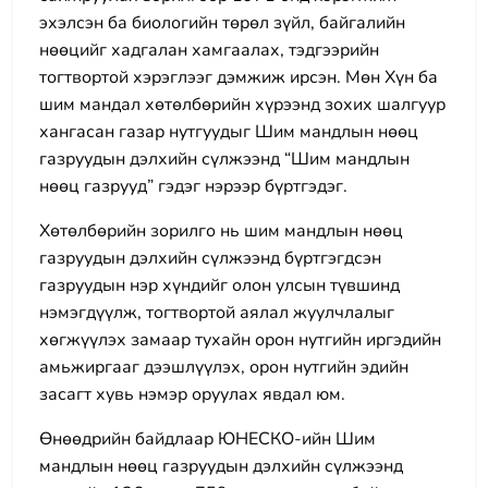
эхэлсэн ба биологийн төрөл зүйл, байгалийн
нөөцийг хадгалан хамгаалах, тэдгээрийн
тогтвортой хэрэглээг дэмжиж ирсэн. Мөн Хүн ба
шим мандал хөтөлбөрийн хүрээнд зохих шалгуур
хангасан газар нутгуудыг Шим мандлын нөөц
газруудын дэлхийн сүлжээнд “Шим мандлын
нөөц газрууд” гэдэг нэрээр бүртгэдэг.
Хөтөлбөрийн зорилго нь шим мандлын нөөц
газруудын дэлхийн сүлжээнд бүртгэгдсэн
газруудын нэр хүндийг олон улсын түвшинд
нэмэгдүүлж, тогтвортой аялал жуулчлалыг
хөгжүүлэх замаар тухайн орон нутгийн иргэдийн
амьжиргааг дээшлүүлэх, орон нутгийн эдийн
засагт хувь нэмэр оруулах явдал юм.
Өнөөдрийн байдлаар ЮНЕСКО-ийн Шим
мандлын нөөц газруудын дэлхийн сүлжээнд