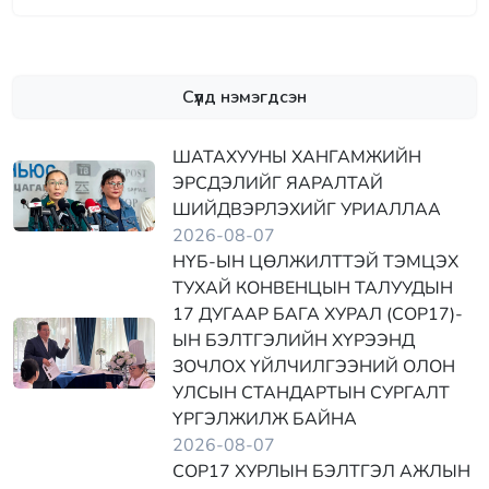
Сүүлд нэмэгдсэн
ШАТАХУУНЫ ХАНГАМЖИЙН
ЭРСДЭЛИЙГ ЯАРАЛТАЙ
ШИЙДВЭРЛЭХИЙГ УРИАЛЛАА
2026-08-07
НҮБ-ЫН ЦӨЛЖИЛТТЭЙ ТЭМЦЭХ
ТУХАЙ КОНВЕНЦЫН ТАЛУУДЫН
17 ДУГААР БАГА ХУРАЛ (COP17)-
ЫН БЭЛТГЭЛИЙН ХҮРЭЭНД
ЗОЧЛОХ ҮЙЛЧИЛГЭЭНИЙ ОЛОН
УЛСЫН СТАНДАРТЫН СУРГАЛТ
ҮРГЭЛЖИЛЖ БАЙНА
2026-08-07
COP17 ХУРЛЫН БЭЛТГЭЛ АЖЛЫН