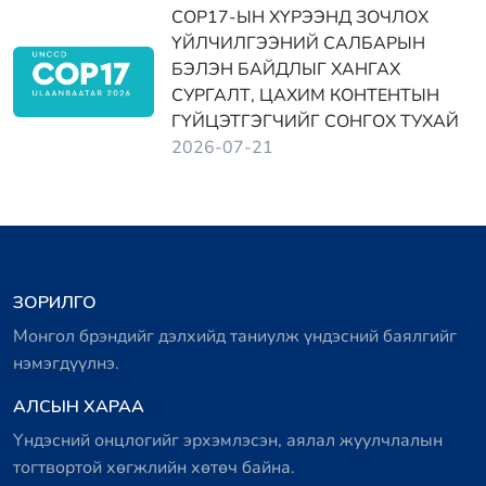
COP17-ЫН ХҮРЭЭНД ЗОЧЛОХ
ҮЙЛЧИЛГЭЭНИЙ САЛБАРЫН
БЭЛЭН БАЙДЛЫГ ХАНГАХ
СУРГАЛТ, ЦАХИМ КОНТЕНТЫН
ГҮЙЦЭТГЭГЧИЙГ СОНГОХ ТУХАЙ
2026-07-21
ЗОРИЛГО
Монгол брэндийг дэлхийд таниулж үндэсний баялгийг
нэмэгдүүлнэ.
АЛСЫН ХАРАА
Үндэсний онцлогийг эрхэмлэсэн, аялал жуулчлалын
тогтвортой хөгжлийн хөтөч байна.