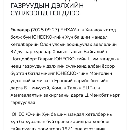
ГАЗРУУДЫН ДЭЛХИЙН
СҮЛЖЭЭНД НЭГДЛЭЭ
Өнөөдөр (2025.09.27) БНХАУ-ын Ханжоу хотод
болж буй ЮНЕСКО-гийн Хүн ба шим мандал
хөтөлбөрийн Олон улсын зохицуулах зөвлөлийн
37 дугаар хурлаар Хомын Талын Байгалийн
Цогцолборт Газрыг ЮНЕСКО-гийн Шим мандлын
нөөц газруудын дэлхийн сүлжээнд албан ёсоор
бүртгэн батламжийг ЮНЕСКО-гийн Монголын
үндэсний комиссын Ерөнхий нарийн бичгийн
дарга Б.Чинүүхэй, Хомын Талын БЦГ-ын
Хамгаалалтын захиргааны дарга Ц.Мөнхбат нарт
гардууллаа.
ЮНЕСКО-ийн Хүн ба шим мандал хөтөлбөр нь
хүн ба хүрээлэн буй орчны харилцаа холбоог
сайжруулах зорилгоор 1971 онд хэрэгжиж