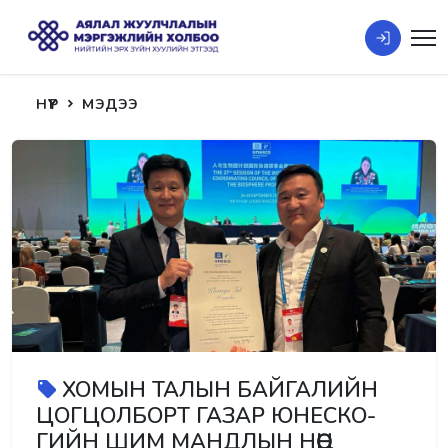
НҮҮР
МЭДЭЭ
ХОМЫН ТАЛЫН БАЙГАЛИЙН
ЦОГЦОЛБОРТ ГАЗАР ЮНЕСКО-
ГИЙН ШИМ МАНДЛЫН НӨӨЦ