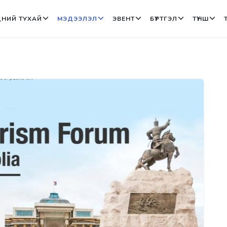
НИЙ ТУХАЙ
МЭДЭЭЛЭЛ
ЭВЕНТ
БҮРТГЭЛ
ТҮНШ