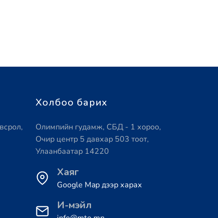
Холбоо барих
всрол,
Олимпийн гудамж, СБД - 1 хороо,
Очир центр 5 давхар 503 тоот,
Улаанбаатар 14220
Хаяг
Google Map дээр харах
И-мэйл