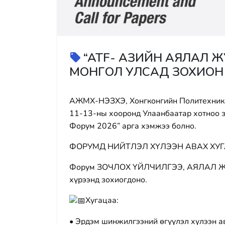
“ATF- АЗИЙН АЯЛАЛ Ж
МОНГОЛ УЛСАД ЗОХИОН
АЖМХ-НЭЗХЭ, Хонгконгийн Политехники
11-13-ны хооронд Улаанбаатар хотноо 
Форум 2026” арга хэмжээ болно.
ФОРУМД НИЙТЛЭЛ ХҮЛЭЭН АВАХ ХУ
Форум ЗОЧЛОХ ҮЙЛЧИЛГЭЭ, АЯЛАЛ 
хүрээнд зохиогдоно.
Хугацаа:
• Эрдэм шинжилгээний өгүүлэл хүлээн ав