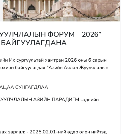
УУЛЧЛАЛЫН ФОРУМ - 2026”
 БАЙГУУЛАГДАНА
йн Их сургуультай хамтран 2026 оны 6 сарын
зохион байгуулагдах “Азийн Аялал Жуулчлалын
ГАЦАА СУНГАГДЛАА
ЖУУЛЧЛАЛЫН АЗИЙН ПАРАДИГМ сэдвийн
ах зарлал: - 2025.02.01-ний өдөр олон нийтэд