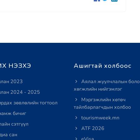
Х НЭЗХЭ
Ашигтай холбоос
лан 2023
Аялал жуулчлалын боло
хөгжлийн нийгэмлэг
лан 2024 - 2025
Мэргэжлийн хөтөч
рдах зөвлөлийн тогтоол
тайлбарлагчдын холбоо
амж бичиг
tourismweek.mn
айн сэтгүүл
ATF 2026
иа сан
eVisa