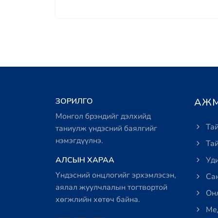
ЗОРИЛГО
АЖМ
Монгол брэндийг дэлхийд
Тай
таниулж үндэсний баялгийг
нэмэгдүүлнэ.
Тай
АЛСЫН ХАРАА
Уди
Үндэсний онцлогийг эрхэмлэсэн,
Сан
аялал жуулчлалын тогтвортой
Онл
хөгжлийн хөтөч байна.
Мед