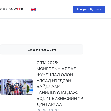
TOURISMW
EE
K
Нэвтрэх / Бүртгүүлэх
Сүүлд нэмэгдсэн
CITM 2025:
МОНГОЛЫН АЯЛАЛ
ЖУУЛЧЛАЛ ОЛОН
УЛСАД НЭГДСЭН
БАЙДЛААР
ТАНИЛЦУУЛАГДАЖ,
БОДИТ БИЗНЕСИЙН ҮР
ДҮН ГАРЛАА
2025-12-24