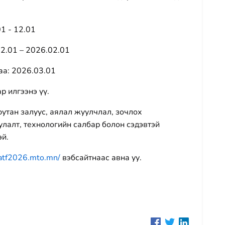
1 - 12.01
12.01 – 2026.02.01
аа: 2026.03.01
р илгээнэ үү.
утан залуус, аялал жуулчлал, зочлох
лалт, технологийн салбар болон сэдэвтэй
эй.
/atf2026.mto.mn/
вэбсайтнаас авна уу.