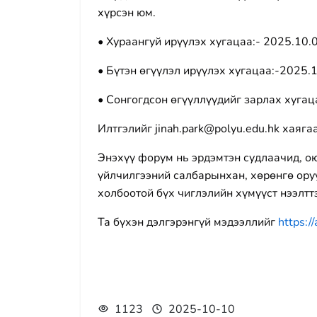
хүрсэн юм.
• Хураангуй ирүүлэх хугацаа:- 2025.10.0
• Бүтэн өгүүлэл ирүүлэх хугацаа:-2025.
• Сонгогдсон өгүүллүүдийг зарлах хугац
Илтгэлийг jinah.park@polyu.edu.hk хаягаа
Энэхүү форум нь эрдэмтэн судлаачид, ою
үйлчилгээний салбарынхан, хөрөнгө оруу
холбоотой бүх чиглэлийн хүмүүст нээлтт
Та бүхэн дэлгэрэнгүй мэдээллийг
https:/
1123
2025-10-10