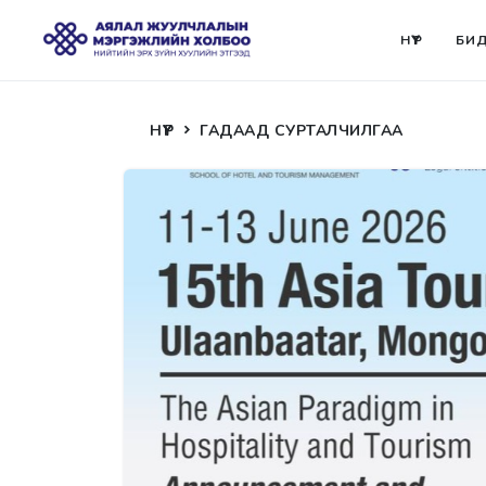
НҮҮР
БИД
НҮҮР
ГАДААД СУРТАЛЧИЛГАА