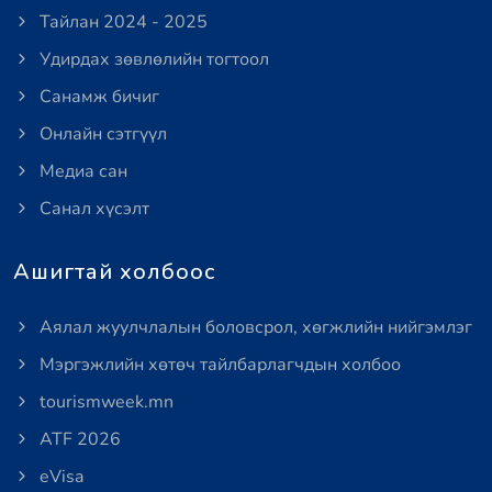
Тайлан 2024 - 2025
Удирдах зөвлөлийн тогтоол
Санамж бичиг
Онлайн сэтгүүл
Медиа сан
Санал хүсэлт
Ашигтай холбоос
Аялал жуулчлалын боловсрол, хөгжлийн нийгэмлэг
Мэргэжлийн хөтөч тайлбарлагчдын холбоо
tourismweek.mn
ATF 2026
eVisa