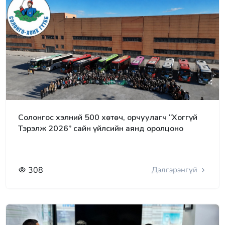
Солонгос хэлний 500 хөтөч, орчуулагч “Хоггүй
Тэрэлж 2026” сайн үйлсийн аянд оролцоно
308
Дэлгэрэнгүй