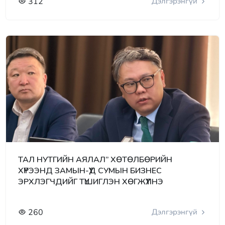
312
Дэлгэрэнгүй
ТАЛ НУТГИЙН АЯЛАЛ” ХӨТӨЛБӨРИЙН
ХҮРЭЭНД ЗАМЫН-ҮҮД СУМЫН БИЗНЕС
ЭРХЛЭГЧДИЙГ ТҮШИГЛЭН ХӨГЖҮҮЛНЭ
260
Дэлгэрэнгүй