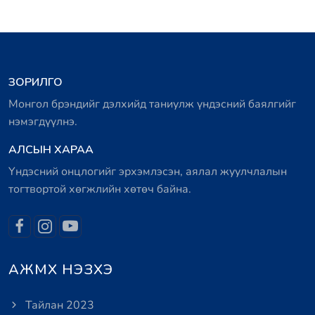
ЗОРИЛГО
Монгол брэндийг дэлхийд таниулж үндэсний баялгийг
нэмэгдүүлнэ.
АЛСЫН ХАРАА
Үндэсний онцлогийг эрхэмлэсэн, аялал жуулчлалын
тогтвортой хөгжлийн хөтөч байна.
АЖМХ НЭЗХЭ
Тайлан 2023