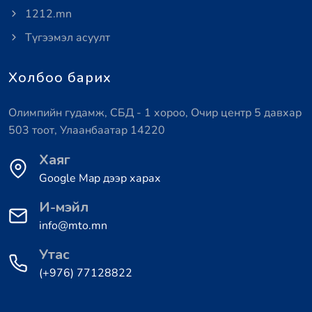
1212.mn
Түгээмэл асуулт
Холбоо барих
Олимпийн гудамж, СБД - 1 хороо, Очир центр 5 давхар
503 тоот, Улаанбаатар 14220
Хаяг
Google Map дээр харах
И-мэйл
info@mto.mn
Утас
(+976) 77128822