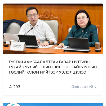
ТУСГАЙ ХАМГААЛАЛТТАЙ ГАЗАР НУТГИЙН
ТУХАЙ ХУУЛИЙН ШИНЭЧИЛСЭН НАЙРУУЛГЫН
ТӨСЛИЙГ ОЛОН НИЙТЭЭР ХЭЛЭЛЦҮҮЛЛЭЭ
293
Дэлгэрэнгүй