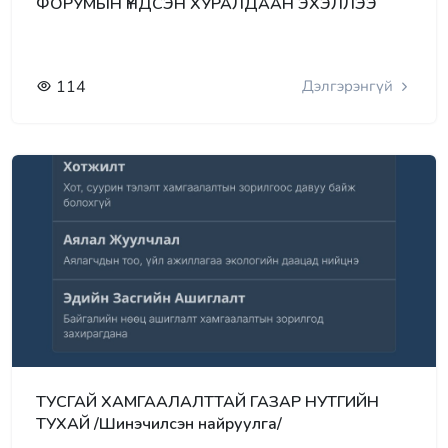
ФОРУМЫН ҮНДСЭН ХУРАЛДААН ЭХЭЛЛЭЭ
114
Дэлгэрэнгүй
ТУСГАЙ ХАМГААЛАЛТТАЙ ГАЗАР НУТГИЙН
ТУХАЙ /Шинэчилсэн найруулга/