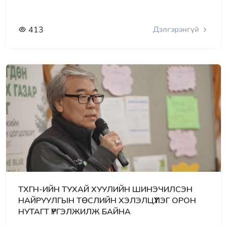
413
Дэлгэрэнгүй
ТХГН-ИЙН ТУХАЙ ХУУЛИЙН ШИНЭЧИЛСЭН
НАЙРУУЛГЫН ТӨСЛИЙН ХЭЛЭЛЦҮҮЛЭГ ОРОН
НУТАГТ ҮРГЭЛЖИЛЖ БАЙНА