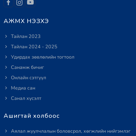
АЖМХ НЭЗХЭ
Тайлан 2023
Тайлан 2024 - 2025
Удирдах зөвлөлийн тогтоол
Санамж бичиг
Онлайн сэтгүүл
Медиа сан
Санал хүсэлт
Ашигтай холбоос
Аялал жуулчлалын боловсрол, хөгжлийн нийгэмлэг