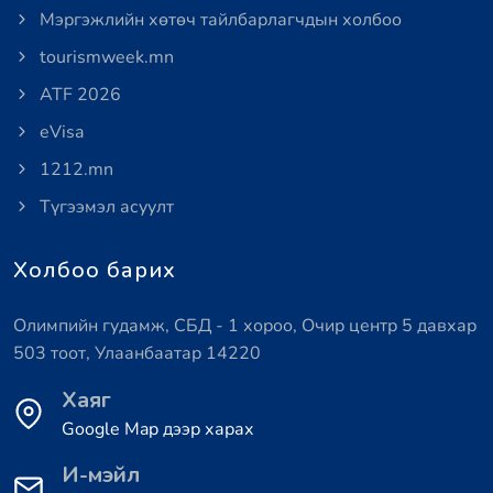
Мэргэжлийн хөтөч тайлбарлагчдын холбоо
tourismweek.mn
ATF 2026
eVisa
1212.mn
Түгээмэл асуулт
Холбоо барих
Олимпийн гудамж, СБД - 1 хороо, Очир центр 5 давхар
503 тоот, Улаанбаатар 14220
Хаяг
Google Map дээр харах
И-мэйл