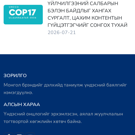
ҮЙЛЧИЛГЭЭНИЙ САЛБАРЫН
БЭЛЭН БАЙДЛЫГ ХАНГАХ
СУРГАЛТ, ЦАХИМ КОНТЕНТЫН
ГҮЙЦЭТГЭГЧИЙГ СОНГОХ ТУХАЙ
2026-07-21
ЗОРИЛГО
Монгол брэндийг дэлхийд таниулж үндэсний баялгийг
нэмэгдүүлнэ.
АЛСЫН ХАРАА
Үндэсний онцлогийг эрхэмлэсэн, аялал жуулчлалын
тогтвортой хөгжлийн хөтөч байна.