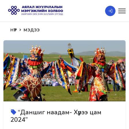
НҮҮР
МЭДЭЭ
“Даншиг наадам- Хүрээ цам
2024”