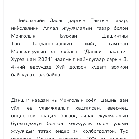
Нийслэлийн Засаг даргын Тамгын газар,
нийслэлийн Аялал жуулчлалын газар болон
Монголын Бурхан Шашинтны
Төв Гандантэгчэнлин хийд хамтран
Монголчуудын өв соёлын “Даншиг наадам-
Хүрээ цам 2024” наадмыг наймдугаар сарын 3,
4-ний өдрүүдэд Хүй долоон худагт зохион
байгуулах гэж байна.
Даншиг наадам нь Монголын соёл, шашны зан
үйл, өв уламжлалыг хадгалсан, өвөрмөц
онцлогтой наадам бөгөөд аялал жуулчлалын
бүтээгдэхүүн болгон хөгжүүлж олон улсын
жуулчдыг татах өндөр ач холбогдолтой. Тус