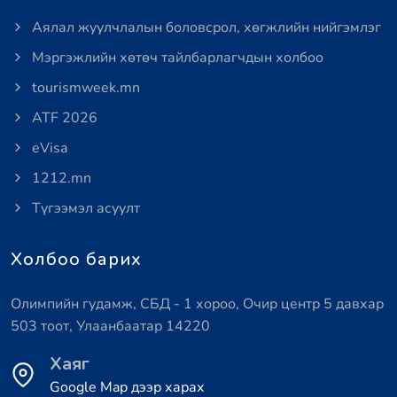
Аялал жуулчлалын боловсрол, хөгжлийн нийгэмлэг
Мэргэжлийн хөтөч тайлбарлагчдын холбоо
tourismweek.mn
ATF 2026
eVisa
1212.mn
Түгээмэл асуулт
Холбоо барих
Олимпийн гудамж, СБД - 1 хороо, Очир центр 5 давхар
503 тоот, Улаанбаатар 14220
Хаяг
Google Map дээр харах