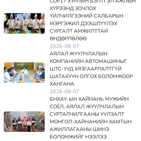
COP17 ХУРЛЫН БЭЛТГЭЛ АЖЛЫН
ХҮРЭЭНД ЗОЧЛОХ
ҮЙЛЧИЛГЭЭНИЙ САЛБАРЫН
МЭРГЭЖИЛ ДЭЭШЛҮҮЛЭХ
СУРГАЛТ АМЖИЛТТАЙ
ӨНДӨРЛӨЛӨӨ
2026-08-07
АЯЛАЛ ЖУУЛЧЛАЛЫН
КОМПАНИЙН АВТОМАШИНЫГ
ШТС-УУД ХЯЗГААРЛАЛТГҮЙ
ШАТАХУУН ОЛГОХ БОЛОМЖООР
ХАНГАНА
2026-08-07
БНХАУ-ЫН ХАЙНАНЬ МУЖИЙН
СОЁЛ, АЯЛАЛ ЖУУЛЧЛАЛЫН
СУРТАЛЧИЛГААНЫ УУЛЗАЛТ
МОНГОЛ-ХАЙНАНИЙН ХАМТЫН
АЖИЛЛАГААНЫ ШИНЭ
БОЛОМЖИЙГ НЭЭЛЭЭ