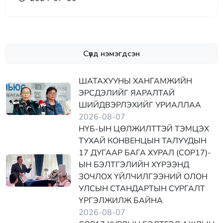
Сүүлд нэмэгдсэн
ШАТАХУУНЫ ХАНГАМЖИЙН
ЭРСДЭЛИЙГ ЯАРАЛТАЙ
ШИЙДВЭРЛЭХИЙГ УРИАЛЛАА
2026-08-07
НҮБ-ЫН ЦӨЛЖИЛТТЭЙ ТЭМЦЭХ
ТУХАЙ КОНВЕНЦЫН ТАЛУУДЫН
17 ДУГААР БАГА ХУРАЛ (COP17)-
ЫН БЭЛТГЭЛИЙН ХҮРЭЭНД
ЗОЧЛОХ ҮЙЛЧИЛГЭЭНИЙ ОЛОН
УЛСЫН СТАНДАРТЫН СУРГАЛТ
ҮРГЭЛЖИЛЖ БАЙНА
2026-08-07