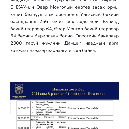
наадамд Монгол туургатан ОХУ-ын Буриад,
БНХАУ-ын Өвөр Монголын өөртөө засах орны
хүчит бөхчүүд ирж оролцоно. Үндэсний бөхийн
барилдаанд 256 хүчит бөх зодоглож, Буриад
бөхийн төрлөөр 64, Өвөр Монгол бөхийн төрлөөр
64 бөхийн барилдаан болно. Одоогийн байдлаар
2000 гаруй жуулчин Даншиг наадмын арга
хэмжээг үзэхээр захиалга өгсөн байна.