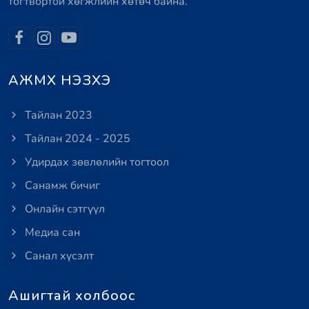
тогтвортой хөгжлийн хөтөч байна.
АЖМХ НЭЗХЭ
Тайлан 2023
Тайлан 2024 - 2025
Удирдах зөвлөлийн тогтоол
Санамж бичиг
Онлайн сэтгүүл
Медиа сан
Санал хүсэлт
Ашигтай холбоос