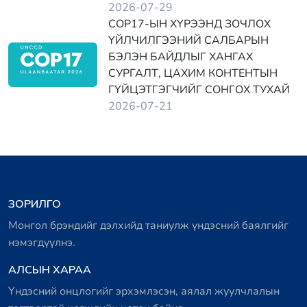
2026-07-29
COP17-ЫН ХҮРЭЭНД ЗОЧЛОХ
ҮЙЛЧИЛГЭЭНИЙ САЛБАРЫН
БЭЛЭН БАЙДЛЫГ ХАНГАХ
СУРГАЛТ, ЦАХИМ КОНТЕНТЫН
ГҮЙЦЭТГЭГЧИЙГ СОНГОХ ТУХАЙ
2026-07-21
ЗОРИЛГО
Монгол брэндийг дэлхийд таниулж үндэсний баялгийг
нэмэгдүүлнэ.
АЛСЫН ХАРАА
Үндэсний онцлогийг эрхэмлэсэн, аялал жуулчлалын