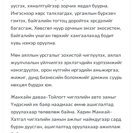
үүсгэх, хяналтгүйгээр зорчих явдал буурна.
Ингэснээр хөрс талхлагдах, ургамлын бүрхэвч
гэмтэх, байгалийн тогтоц доройтох эрсдэлийг
багасгаж, Хөвсгөл нуур орчмын эмзэг экосистем,
байгалийн унаган төрхийг хамгаалахад бодит
хувь нэмэр оруулна.
Мөн аяллын урсгалыг зохистой чиглүүлэх, аялал
жуулчлалын үйлчилгээ эрхлэгчдийн хүртээмжийг
нэмэгдүүлэх, орон нутгийн иргэдийн амьжиргаа,
жижиг, дунд бизнесийн боломжийг дэмжих суурь
нөхцөл бүрдэх юм.
Жанхайн даваа–Тойлогт чиглэлийн авто замыг
Үндэсний их баяр наадмаас өмнө ашиглалтад
оруулахаар төлөвлөж байна. Харин Жанхай–
Хатгал чиглэлийн замын ажлыг наймдугаар сард
бүрэн дуусган, ашиглалтад оруулахаар ажиллаж