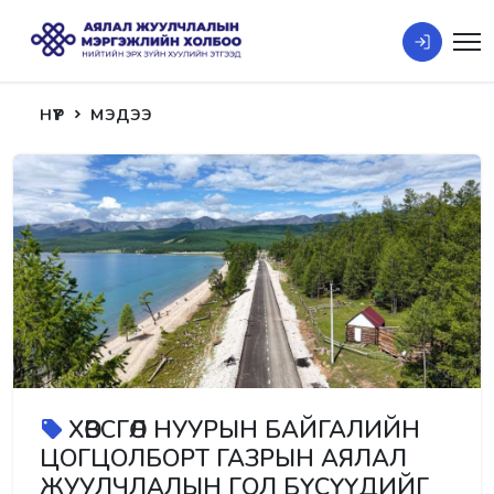
НҮҮР
МЭДЭЭ
ХӨВСГӨЛ НУУРЫН БАЙГАЛИЙН
ЦОГЦОЛБОРТ ГАЗРЫН АЯЛАЛ
ЖУУЛЧЛАЛЫН ГОЛ БҮСҮҮДИЙГ