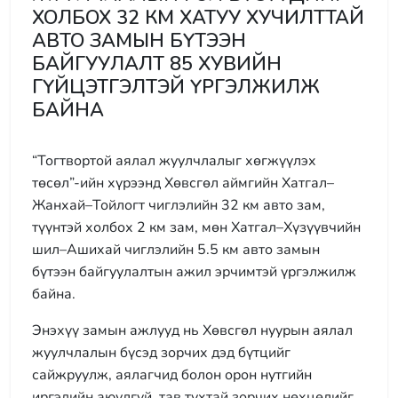
ХОЛБОХ 32 КМ ХАТУУ ХУЧИЛТТАЙ
АВТО ЗАМЫН БҮТЭЭН
БАЙГУУЛАЛТ 85 ХУВИЙН
ГҮЙЦЭТГЭЛТЭЙ ҮРГЭЛЖИЛЖ
БАЙНА
“Тогтвортой аялал жуулчлалыг хөгжүүлэх
төсөл”-ийн хүрээнд Хөвсгөл аймгийн Хатгал–
Жанхай–Тойлогт чиглэлийн 32 км авто зам,
түүнтэй холбох 2 км зам, мөн Хатгал–Хүзүүвчийн
шил–Ашихай чиглэлийн 5.5 км авто замын
бүтээн байгуулалтын ажил эрчимтэй үргэлжилж
байна.
Энэхүү замын ажлууд нь Хөвсгөл нуурын аялал
жуулчлалын бүсэд зорчих дэд бүтцийг
сайжруулж, аялагчид болон орон нутгийн
иргэдийн аюулгүй, тав тухтай зорчих нөхцөлийг