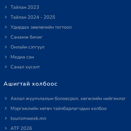
Тайлан 2023
Тайлан 2024 - 2025
Удирдах зөвлөлийн тогтоол
Санамж бичиг
Онлайн сэтгүүл
Медиа сан
Санал хүсэлт
Ашигтай холбоос
Аялал жуулчлалын боловсрол, хөгжлийн нийгэмлэг
Мэргэжлийн хөтөч тайлбарлагчдын холбоо
tourismweek.mn
ATF 2026