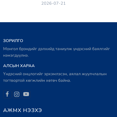
2026-07-21
ЗОРИЛГО
Монгол брэндийг дэлхийд таниулж үндэсний баялгийг
нэмэгдүүлнэ.
АЛСЫН ХАРАА
Үндэсний онцлогийг эрхэмлэсэн, аялал жуулчлалын
тогтвортой хөгжлийн хөтөч байна.
АЖМХ НЭЗХЭ