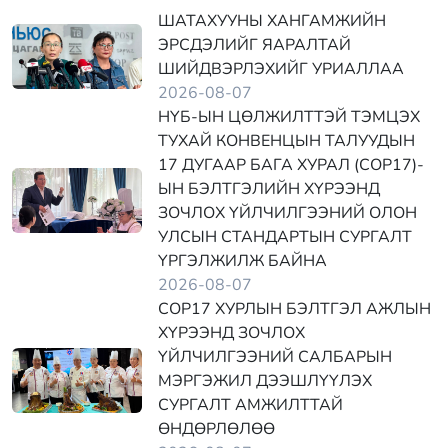
ШАТАХУУНЫ ХАНГАМЖИЙН
ЭРСДЭЛИЙГ ЯАРАЛТАЙ
ШИЙДВЭРЛЭХИЙГ УРИАЛЛАА
2026-08-07
НҮБ-ЫН ЦӨЛЖИЛТТЭЙ ТЭМЦЭХ
ТУХАЙ КОНВЕНЦЫН ТАЛУУДЫН
17 ДУГААР БАГА ХУРАЛ (COP17)-
ЫН БЭЛТГЭЛИЙН ХҮРЭЭНД
ЗОЧЛОХ ҮЙЛЧИЛГЭЭНИЙ ОЛОН
УЛСЫН СТАНДАРТЫН СУРГАЛТ
ҮРГЭЛЖИЛЖ БАЙНА
2026-08-07
COP17 ХУРЛЫН БЭЛТГЭЛ АЖЛЫН
ХҮРЭЭНД ЗОЧЛОХ
ҮЙЛЧИЛГЭЭНИЙ САЛБАРЫН
МЭРГЭЖИЛ ДЭЭШЛҮҮЛЭХ
СУРГАЛТ АМЖИЛТТАЙ
ӨНДӨРЛӨЛӨӨ