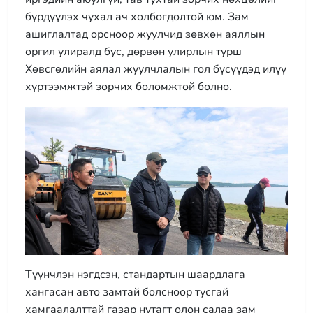
бүрдүүлэх чухал ач холбогдолтой юм. Зам
ашиглалтад орсноор жуулчид зөвхөн аяллын
оргил улиралд бус, дөрвөн улирлын турш
Хөвсгөлийн аялал жуулчлалын гол бүсүүдэд илүү
хүртээмжтэй зорчих боломжтой болно.
Түүнчлэн нэгдсэн, стандартын шаардлага
хангасан авто замтай болсноор тусгай
хамгаалалттай газар нутагт олон салаа зам