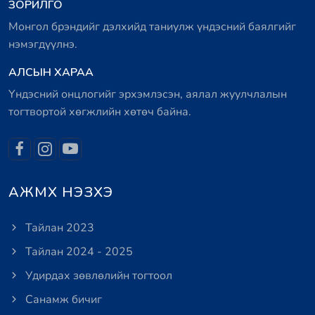
ЗОРИЛГО
Монгол брэндийг дэлхийд таниулж үндэсний баялгийг
нэмэгдүүлнэ.
АЛСЫН ХАРАА
Үндэсний онцлогийг эрхэмлэсэн, аялал жуулчлалын
тогтвортой хөгжлийн хөтөч байна.
АЖМХ НЭЗХЭ
Тайлан 2023
Тайлан 2024 - 2025
Удирдах зөвлөлийн тогтоол
Санамж бичиг