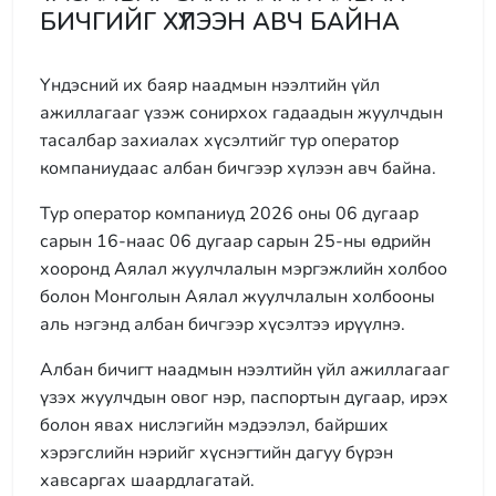
БИЧГИЙГ ХҮЛЭЭН АВЧ БАЙНА
Үндэсний их баяр наадмын нээлтийн үйл
ажиллагааг үзэж сонирхох гадаадын жуулчдын
тасалбар захиалах хүсэлтийг тур оператор
компаниудаас албан бичгээр хүлээн авч байна.
Тур оператор компаниуд 2026 оны 06 дугаар
сарын 16-наас 06 дугаар сарын 25-ны өдрийн
хооронд Аялал жуулчлалын мэргэжлийн холбоо
болон Монголын Аялал жуулчлалын холбооны
аль нэгэнд албан бичгээр хүсэлтээ ирүүлнэ.
Албан бичигт наадмын нээлтийн үйл ажиллагааг
үзэх жуулчдын овог нэр, паспортын дугаар, ирэх
болон явах нислэгийн мэдээлэл, байрших
хэрэгслийн нэрийг хүснэгтийн дагуу бүрэн
хавсаргах шаардлагатай.