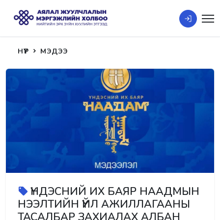
НҮҮР
МЭДЭЭ
ҮНДЭСНИЙ ИХ БАЯР НААДМЫН
НЭЭЛТИЙН ҮЙЛ АЖИЛЛАГААНЫ
ТАСАЛБАР ЗАХИАЛАХ АЛБАН