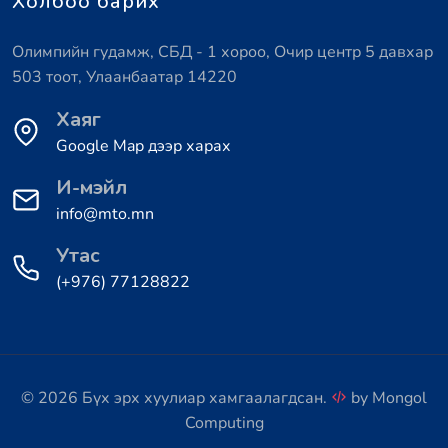
Холбоо барих
Олимпийн гудамж, СБД - 1 хороо, Очир центр 5 давхар
503 тоот, Улаанбаатар 14220
Хаяг
Google Map дээр харах
И-мэйл
info@mto.mn
Утас
(+976) 77128822
© 2026 Бүх эрх хуулиар хамгаалагдсан.
by
Mongol
Computing