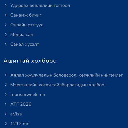
Удирдах зөвлөлийн тогтоол
Санамж бичиг
Онлайн сэтгүүл
Медиа сан
Санал хүсэлт
Ашигтай холбоос
Аялал жуулчлалын боловсрол, хөгжлийн нийгэмлэг
Мэргэжлийн хөтөч тайлбарлагчдын холбоо
tourismweek.mn
ATF 2026
eVisa
1212.mn