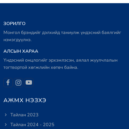
ЗОРИЛГО
Монгол брэндийг дэлхийд таниулж үндэсний баялгийг
нэмэгдүүлнэ.
АЛСЫН ХАРАА
Үндэсний онцлогийг эрхэмлэсэн, аялал жуулчлалын
тогтвортой хөгжлийн хөтөч байна.
АЖМХ НЭЗХЭ
Тайлан 2023
Тайлан 2024 - 2025