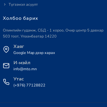
Түгээмэл асуулт
Холбоо барих
Олимпийн гудамж, СБД - 1 хороо, Очир центр 5 давхар
503 тоот, Улаанбаатар 14220
Хаяг
Google Map дээр харах
И-мэйл
info@mto.mn
Утас
(+976) 77128822