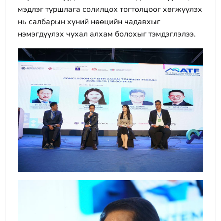
мэдлэг туршлага солилцох тогтолцоог хөгжүүлэх
нь салбарын хүний нөөцийн чадавхыг
нэмэгдүүлэх чухал алхам болохыг тэмдэглэлээ.