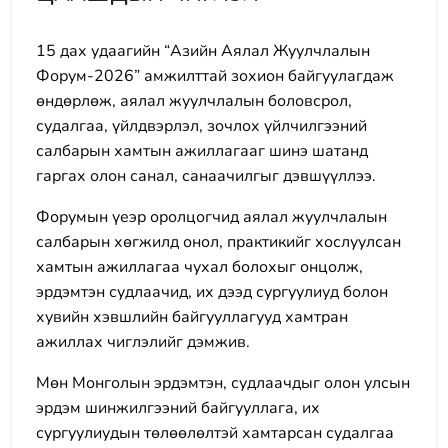
15 дах удаагийн “Азийн Аялал Жуулчлалын
Форум-2026” амжилттай зохион байгуулагдаж
өндөрлөж, аялал жуулчлалын боловсрол,
судалгаа, үйлдвэрлэл, зочлох үйлчилгээний
салбарын хамтын ажиллагааг шинэ шатанд
гаргах олон санал, санаачилгыг дэвшүүллээ.
Форумын үеэр оролцогчид аялал жуулчлалын
салбарын хөгжилд онол, практикийг хослуулсан
хамтын ажиллагаа чухал болохыг онцолж,
эрдэмтэн судлаачид, их дээд сургуулиуд болон
хувийн хэвшлийн байгууллагууд хамтран
ажиллах чиглэлийг дэмжив.
Мөн Монголын эрдэмтэн, судлаачдыг олон улсын
эрдэм шинжилгээний байгууллага, их
сургуулиудын төлөөлөлтэй хамтарсан судалгаа