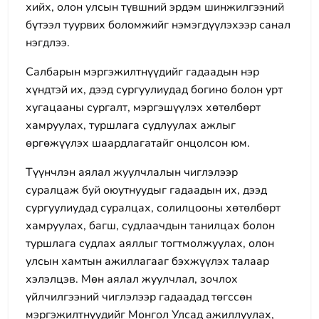
хийх, олон улсын түвшний эрдэм шинжилгээний
бүтээл туурвих боломжийг нэмэгдүүлэхээр санал
нэгдлээ.
Салбарын мэргэжилтнүүдийг гадаадын нэр
хүндтэй их, дээд сургуулиудад богино болон урт
хугацааны сургалт, мэргэшүүлэх хөтөлбөрт
хамруулах, туршлага судлуулах ажлыг
өргөжүүлэх шаардлагатайг онцолсон юм.
Түүнчлэн аялал жуулчлалын чиглэлээр
суралцаж буй оюутнуудыг гадаадын их, дээд
сургуулиудад суралцах, солилцооны хөтөлбөрт
хамруулах, багш, судлаачдын танилцах болон
туршлага судлах аяллыг тогтмолжуулах, олон
улсын хамтын ажиллагааг бэхжүүлэх талаар
хэлэлцэв. Мөн аялал жуулчлал, зочлох
үйлчилгээний чиглэлээр гадаадад төгссөн
мэргэжилтнүүдийг Монгол Улсад ажиллуулах,