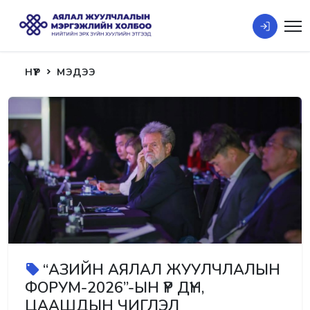
НҮҮР
МЭДЭЭ
“АЗИЙН АЯЛАЛ ЖУУЛЧЛАЛЫН
ФОРУМ-2026”-ЫН ҮР ДҮН,
ЦААШДЫН ЧИГЛЭЛ