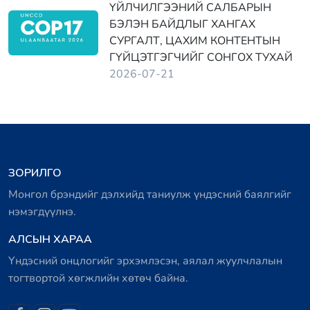
ҮЙЛЧИЛГЭЭНИЙ САЛБАРЫН
БЭЛЭН БАЙДЛЫГ ХАНГАХ
СУРГАЛТ, ЦАХИМ КОНТЕНТЫН
ГҮЙЦЭТГЭГЧИЙГ СОНГОХ ТУХАЙ
2026-07-21
ЗОРИЛГО
Монгол брэндийг дэлхийд таниулж үндэсний баялгийг
нэмэгдүүлнэ.
АЛСЫН ХАРАА
Үндэсний онцлогийг эрхэмлэсэн, аялал жуулчлалын
тогтвортой хөгжлийн хөтөч байна.