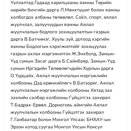
Уулзалтад Гадаад харилцааны яамны Төрийн
нарийн бичгийн дарга Л.Мөнхтүшиг болон яамны
холбогдох албаны төлөөлөл, Соёл, спорт, аялал
жуулчлал, залуучуудын яамны Аялал
жуулчлалын бодлого зохицуулалтын газрын
дарга В.Батчимэг, Хууль зүй, дотоод хэргийн
яамны Бодлогын хэрэгжилтийг зохицуулах
газрын ахлах мэргэжилтэн Ж.Энхболд, Замын-
Үүд сумын Засаг дарга Б.Сайнбаяр, Замын-Үүд
сумын Иргэдийн Төлөөлөгчдийн Хурлын дарга
О.Үүрцайх, Аялал жуулчлалын мэргэжлийн
холбооны Дэд ерөнхийлөгч В.Батзориг, Аялал
жуулчлалын мэргэжлийн холбооны Хятад зах
зээлийн салбар холбооны Гүйцэтгэх захирал
Т.Бадрах-Ерөөл, Дорноговь аймгийн Аялал
жуулчлалын холбооны Гүйцэтгэх захирал
Г.Ганбаатар болон Монгол Улсаас БНХАУ-ын
Эрээн хотод суугаа Монгол Улсын Консул