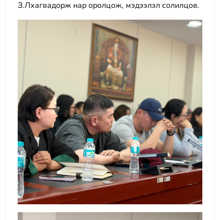
З.Лхагвадорж нар оролцож, мэдээлэл солилцов.