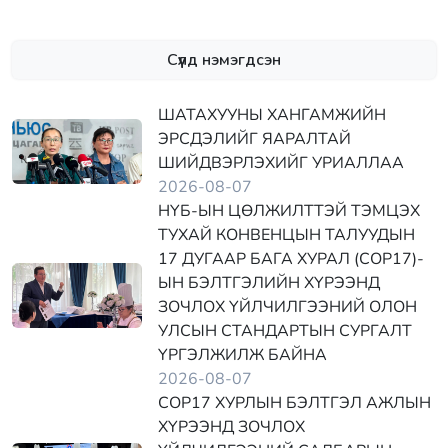
Сүүлд нэмэгдсэн
ШАТАХУУНЫ ХАНГАМЖИЙН
ЭРСДЭЛИЙГ ЯАРАЛТАЙ
ШИЙДВЭРЛЭХИЙГ УРИАЛЛАА
2026-08-07
НҮБ-ЫН ЦӨЛЖИЛТТЭЙ ТЭМЦЭХ
ТУХАЙ КОНВЕНЦЫН ТАЛУУДЫН
17 ДУГААР БАГА ХУРАЛ (COP17)-
ЫН БЭЛТГЭЛИЙН ХҮРЭЭНД
ЗОЧЛОХ ҮЙЛЧИЛГЭЭНИЙ ОЛОН
УЛСЫН СТАНДАРТЫН СУРГАЛТ
ҮРГЭЛЖИЛЖ БАЙНА
2026-08-07
COP17 ХУРЛЫН БЭЛТГЭЛ АЖЛЫН
ХҮРЭЭНД ЗОЧЛОХ