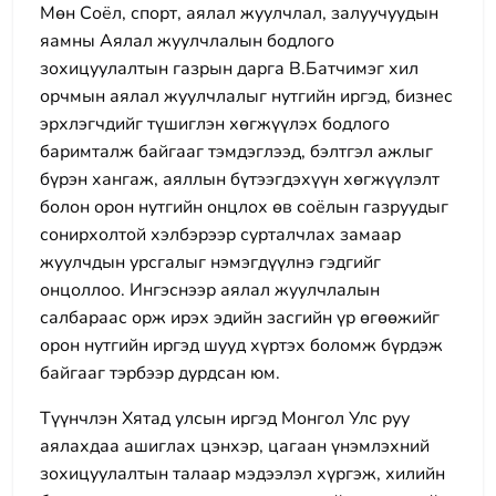
Мөн Соёл, спорт, аялал жуулчлал, залуучуудын
яамны Аялал жуулчлалын бодлого
зохицуулалтын газрын дарга В.Батчимэг хил
орчмын аялал жуулчлалыг нутгийн иргэд, бизнес
эрхлэгчдийг түшиглэн хөгжүүлэх бодлого
баримталж байгааг тэмдэглээд, бэлтгэл ажлыг
бүрэн хангаж, аяллын бүтээгдэхүүн хөгжүүлэлт
болон орон нутгийн онцлох өв соёлын газруудыг
сонирхолтой хэлбэрээр сурталчлах замаар
жуулчдын урсгалыг нэмэгдүүлнэ гэдгийг
онцоллоо. Ингэснээр аялал жуулчлалын
салбараас орж ирэх эдийн засгийн үр өгөөжийг
орон нутгийн иргэд шууд хүртэх боломж бүрдэж
байгааг тэрбээр дурдсан юм.
Түүнчлэн Хятад улсын иргэд Монгол Улс руу
аялахдаа ашиглах цэнхэр, цагаан үнэмлэхний
зохицуулалтын талаар мэдээлэл хүргэж, хилийн