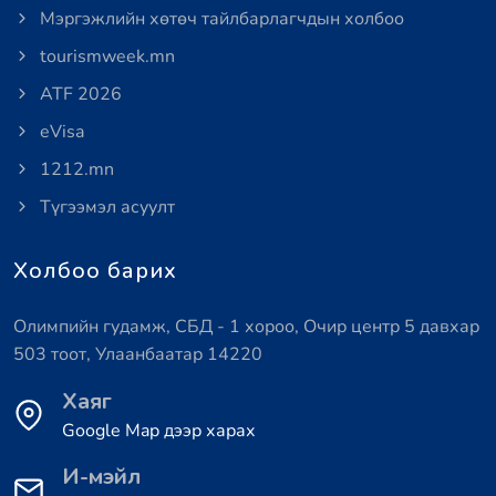
Мэргэжлийн хөтөч тайлбарлагчдын холбоо
tourismweek.mn
ATF 2026
eVisa
1212.mn
Түгээмэл асуулт
Холбоо барих
Олимпийн гудамж, СБД - 1 хороо, Очир центр 5 давхар
503 тоот, Улаанбаатар 14220
Хаяг
Google Map дээр харах
И-мэйл