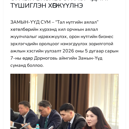
ТҮШИГЛЭН ХӨГЖҮҮЛНЭ
ЗАМЫН-ҮҮД СУМ – “Тал нутгийн аялал”
хөтөлбөрийн хүрээнд хил орчмын аялал
жуулчлалыг идэвхжүүлэх, орон нутгийн бизнес
эрхлэгчдийн оролцоог нэмэгдүүлэх зорилготой
ажлын хэсгийн уулзалт 2026 оны 5 дугаар сарын
7-ны өдөр Дорноговь аймгийн Замын-Үүд
суманд боллоо.