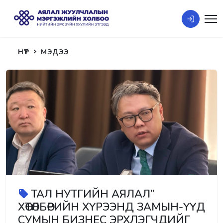
НҮҮР
МЭДЭЭ
ТАЛ НУТГИЙН АЯЛАЛ”
ХӨТӨЛБӨРИЙН ХҮРЭЭНД ЗАМЫН-ҮҮД
СУМЫН БИЗНЕС ЭРХЛЭГЧДИЙГ