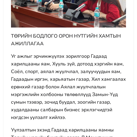
ТӨРИЙН БОДЛОГО ОРОН НУТГИЙН ХАМТЫН
АЖИЛЛАГАА
Уг ажлыг эрчимжүүлэх зорилгоор Гадаад
харилцааны яам, Хууль зүй, дотоод хэргийн яам,
Соёл, спорт, аялал жуулчлал, залуучуудын яам,
Гадаадын иргэн, харьяатын газар, Хил хамгаалах
ерөнхий газар болон Аялал жуулчлалын
мэргэжлийн холбооны төлөөллүүд Замын-Үүд
сумын тээвэр, зочид буудал, зоогийн газар,
худалдааны салбарын бизнес эрхлэгчидтэй
нэгдсэн уулзалт хийлээ.
Уулзалтын эхэнд Гадаад харилцааны яамны