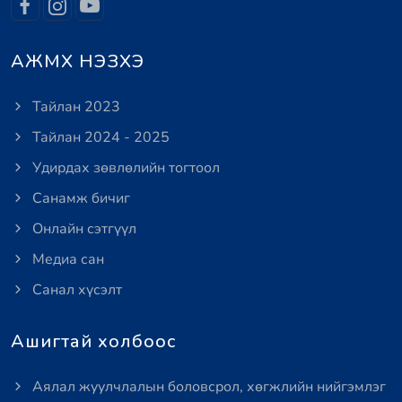
АЖМХ НЭЗХЭ
Тайлан 2023
Тайлан 2024 - 2025
Удирдах зөвлөлийн тогтоол
Санамж бичиг
Онлайн сэтгүүл
Медиа сан
Санал хүсэлт
Ашигтай холбоос
Аялал жуулчлалын боловсрол, хөгжлийн нийгэмлэг