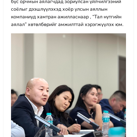
бүс орчмын аялагчдад зориулсан үйлчилгээний
соёлыг дээшлүүлэхэд хоёр улсын аяллын
компаниуд хамтран ажилласнаар , “Тал нутгийн
аялал” хөтөлбөрийг амжилттай хэрэгжүүлэх юм.