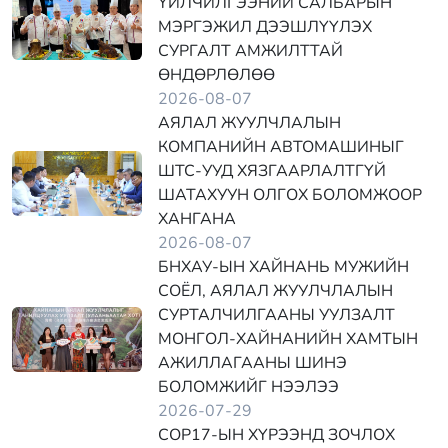
ҮЙЛЧИЛГЭЭНИЙ САЛБАРЫН
МЭРГЭЖИЛ ДЭЭШЛҮҮЛЭХ
СУРГАЛТ АМЖИЛТТАЙ
ӨНДӨРЛӨЛӨӨ
2026-08-07
АЯЛАЛ ЖУУЛЧЛАЛЫН
КОМПАНИЙН АВТОМАШИНЫГ
ШТС-УУД ХЯЗГААРЛАЛТГҮЙ
ШАТАХУУН ОЛГОХ БОЛОМЖООР
ХАНГАНА
2026-08-07
БНХАУ-ЫН ХАЙНАНЬ МУЖИЙН
СОЁЛ, АЯЛАЛ ЖУУЛЧЛАЛЫН
СУРТАЛЧИЛГААНЫ УУЛЗАЛТ
МОНГОЛ-ХАЙНАНИЙН ХАМТЫН
АЖИЛЛАГААНЫ ШИНЭ
БОЛОМЖИЙГ НЭЭЛЭЭ
2026-07-29
COP17-ЫН ХҮРЭЭНД ЗОЧЛОХ