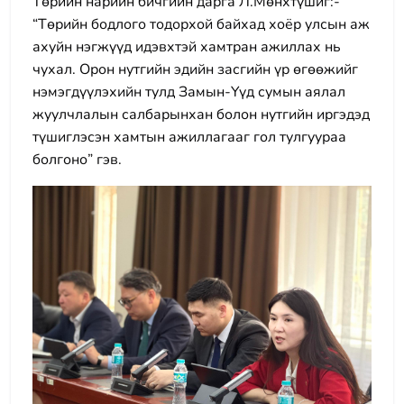
Төрийн нарийн бичгийн дарга Л.Мөнхтүшиг:-
“Төрийн бодлого тодорхой байхад хоёр улсын аж
ахуйн нэгжүүд идэвхтэй хамтран ажиллах нь
чухал. Орон нутгийн эдийн засгийн үр өгөөжийг
нэмэгдүүлэхийн тулд Замын-Үүд сумын аялал
жуулчлалын салбарынхан болон нутгийн иргэдэд
түшиглэсэн хамтын ажиллагааг гол тулгуураа
болгоно” гэв.