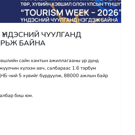
6” ҮНДЭСНИЙ ЧУУЛГАНД
УРЬЖ БАЙНА
хэвшлийн сайн хамтын ажиллагааны үр дүнд
жуулчин хүлээн авч, салбараас 1.6 тэрбум
ДНБ-ний 5 хувийг бүрдүүлж, 88000 ажлын байр
салбар биш юм.