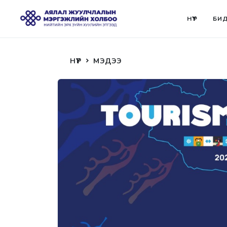
НҮҮР
БИД
НҮҮР
МЭДЭЭ