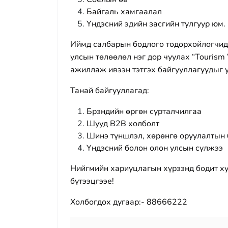
Байгаль хамгаалал
Үндэсний эдийн засгийн тулгуур юм.
Иймд салбарын бодлого тодорхойлогчид,
улсын төлөөлөл нэг дор чуулах “Touris
ажиллаж ивээн тэтгэх байгууллагуудыг 
Танай байгууллагад:
Брэндийн өргөн сурталчилгаа
Шууд B2B холболт
Шинэ түншлэл, хөрөнгө оруулалтын
Үндэсний болон олон улсын сүлжээ
Нийгмийн хариуцлагын хүрээнд бодит х
бүтээцгээе!
Холбогдох дугаар:- 88666222