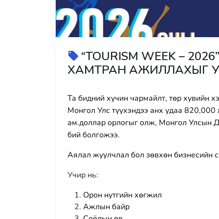
“TOURISM WEEK – 202
ХАМТРАН АЖИЛЛАХЫГ 
Та бидний хүчин чармайлт, төр хувийн 
Монгол Улс түүхэндээ анх удаа 820,000 
ам.доллар орлогыг олж, Монгол Улсын 
бий болгожээ.
Аялал жуулчлал бол зөвхөн бизнесийн 
Учир нь:
Орон нутгийн хөгжил
Ажлын байр
Соёлын өв