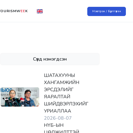
TOURISMW
EE
K
Нэвтрэх / Бүртгүүлэх
Сүүлд нэмэгдсэн
ШАТАХУУНЫ
ХАНГАМЖИЙН
ЭРСДЭЛИЙГ
ЯАРАЛТАЙ
ШИЙДВЭРЛЭХИЙГ
УРИАЛЛАА
2026-08-07
НҮБ-ЫН
ЦӨЛЖИЛТТЭЙ