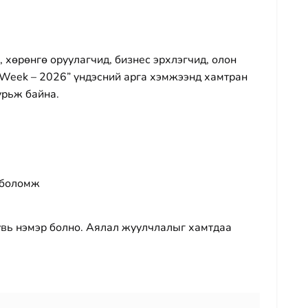
 хөрөнгө оруулагчид, бизнес эрхлэгчид, олон
m Week – 2026” үндэсний арга хэмжээнд хамтран
урьж байна.
 боломж
увь нэмэр болно. Аялал жуулчлалыг хамтдаа