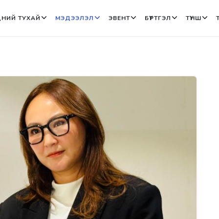
НИЙ ТУХАЙ
МЭДЭЭЛЭЛ
ЭВЕНТ
БҮРТГЭЛ
ТҮНШ