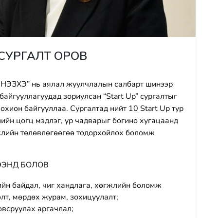
 СУРГАЛТ ОРОВ
 НЭЗХЭ” нь аялал жуулчлалын салбарт шинээр
байгууллагуудад зориулсан “Start Up” сургалтыг
охион байгууллаа. Сургалтад нийт 10 Start Up тур
ийн цогц мэдлэг, ур чадварыг богино хугацаанд
жлийн төлөвлөгөөгөө тодорхойлох боломж
ЭЭНД БОЛОВ
йн байдал, чиг хандлага, хөгжлийн боломж
олт, мөрдөх журам, зохицуулалт;
овсруулах аргачлал;