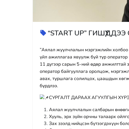
“START UP” ГИШҮҮДДЭЭ
”Аялал жуулчлалын мэргэжлийн холбоо
үйл ажиллагаа явуулж буй тур оператор 
11 дүгээр сарын 5-ний өдөр амжилттай з
оператор байгууллага оролцож, мэргэжл
авах, туршлага солилцох, цаашдын хөг
бүрдлээ.
СУРГАЛТ ДАРААХ АГУУЛГЫН ХҮР
Аялал жуулчлалын салбарын өнөөги
Хууль, эрх зүйн орчны талаарх ойлг
Зах зээлд нийцсэн бүтээгдэхүүн бол