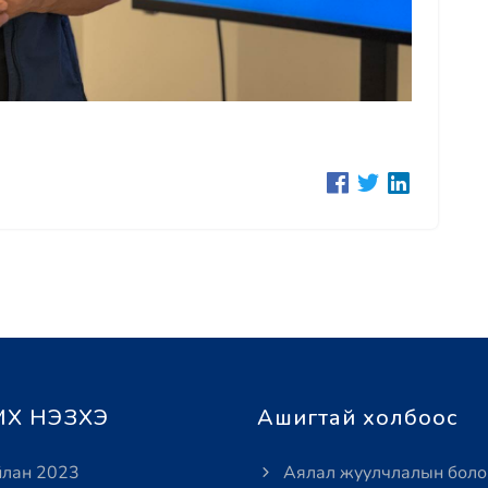
Х НЭЗХЭ
Ашигтай холбоос
лан 2023
Аялал жуулчлалын боло