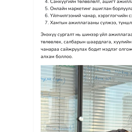
Санхүүгийн төлөвлөлт, ашигт ажилл
Онлайн маркетинг ашиглан борлуула
Үйлчилгээний чанар, хэрэглэгчийн с
Хамтын ажиллагааны сүлжээ, түншлэ
Энэхүү сургалт нь шинээр үйл ажиллагаа
төлөвлөх, салбарын шаардлага, хуулийн
чанараа сайжруулах бодит мэдлэг олго
алхам боллоо.