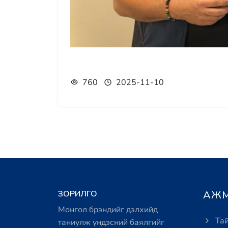
760
2025-11-10
ЗОРИЛГО
АЖМ
Монгол брэндийг дэлхийд
Тай
таниулж үндэсний баялгийг