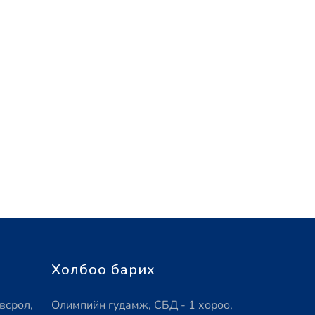
Холбоо барих
всрол,
Олимпийн гудамж, СБД - 1 хороо,