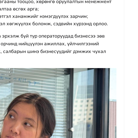
агааны тооцоо, хөрөнгө оруулалтын менежмент
лтаа өсгөх арга;
этгэл ханамжийг нэмэгдүүлэх зарчим;
л хөгжүүлэх боломж, сэдвийн хүрээнд орлоо.
 эрхэлж буй тур операторуудад бизнесээ зөв
 орчинд нийцүүлэн ажиллах, үйлчилгээний
ж, салбарын шинэ бизнесүүдийг дэмжих чухал