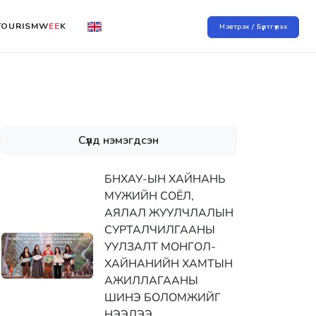
TOURISMW
EE
K
Нэвтрэх / Бүртгүүлэх
Сүүлд нэмэгдсэн
БНХАУ-ЫН ХАЙНАНЬ
МУЖИЙН СОЁЛ,
АЯЛАЛ ЖУУЛЧЛАЛЫН
СУРТАЛЧИЛГААНЫ
УУЛЗАЛТ МОНГОЛ-
ХАЙНАНИЙН ХАМТЫН
АЖИЛЛАГААНЫ
ШИНЭ БОЛОМЖИЙГ
НЭЭЛЭЭ