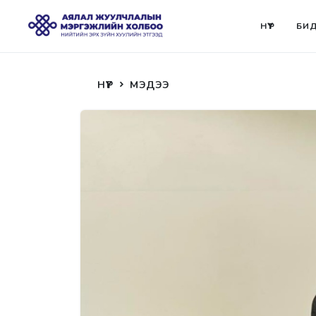
НҮҮР
БИД
НҮҮР
МЭДЭЭ