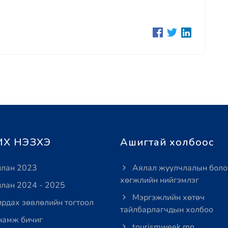
Х НЭЗХЭ
Ашигтай холбоос
лан 2023
Аялал жуулчлалын боло
хөгжлийн нийгэмлэг
лан 2024 - 2025
Мэргэжлийн хөтөч
рдах зөвлөлийн тогтоол
тайлбарлагчдын холбоо
амж бичиг
tourismweek.mn