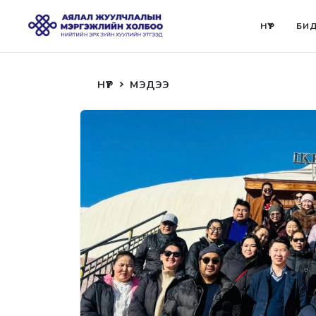
НҮҮР
БИД
НҮҮР
МЭДЭЭ