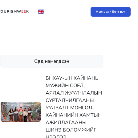
TOURISMW
EE
K
Нэвтрэх / Бүртгүүлэх
Сүүлд нэмэгдсэн
БНХАУ-ЫН ХАЙНАНЬ
МУЖИЙН СОЁЛ,
АЯЛАЛ ЖУУЛЧЛАЛЫН
СУРТАЛЧИЛГААНЫ
УУЛЗАЛТ МОНГОЛ-
ХАЙНАНИЙН ХАМТЫН
АЖИЛЛАГААНЫ
ШИНЭ БОЛОМЖИЙГ
НЭЭЛЭЭ