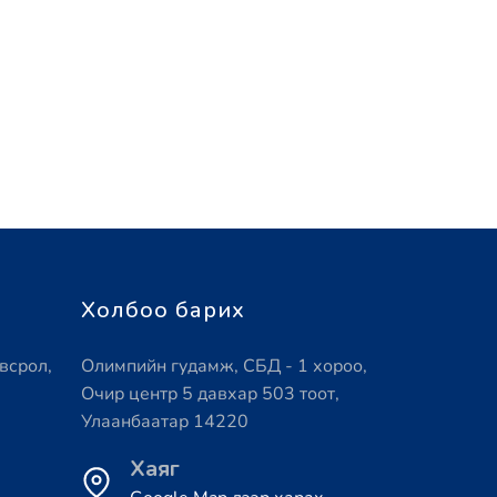
Холбоо барих
всрол,
Олимпийн гудамж, СБД - 1 хороо,
Очир центр 5 давхар 503 тоот,
Улаанбаатар 14220
Хаяг