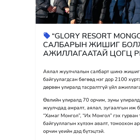
“GLORY RESORT MONG
САЛБАРЫН ЖИШИГ БОЛЖ 
АЖИЛЛАГААТАЙ ЦОГЦ Р
Аялал жуулчлалын салбарт шинэ жишиг т
байгуулагдсан бөгөөд нэг дор 2100 хүрт
дөрвөн улиралд тасралтгүй үйл ажиллаг
Өвлийн улиралд 70 орчим, зуны улиралд
жуулчдад амралт, аялал, зугаалгын иж бү
“Хамаг Монгол”, “Их Монгол” гэх гурван
байгууллагын хүлээн авалт, томоохон а
орчин үеийн дэд бүтэцтэй.