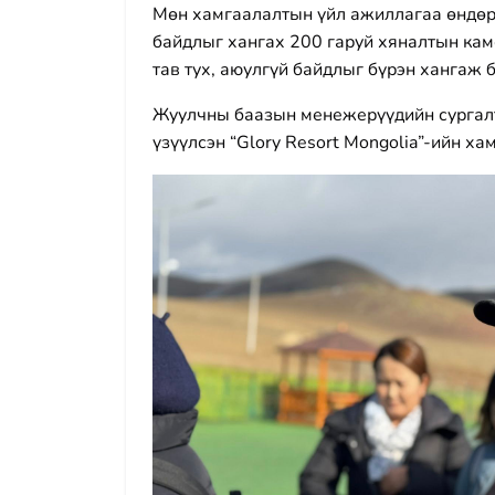
Мөн хамгаалалтын үйл ажиллагаа өндөр
байдлыг хангах 200 гаруй хяналтын ка
тав тух, аюулгүй байдлыг бүрэн хангаж 
Жуулчны баазын менежерүүдийн сургалт
үзүүлсэн “Glory Resort Mongolia”-ийн ха