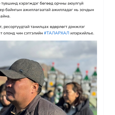
 түвшинд хэрэгждэг бөгөөд орчны аюулгүй
мер байнгын ажиллагаатай ажилладаг нь зочдын
байна.
, ресортуудтай танилцах өдөрлөгт дэмжлэг
мт олонд чин сэтгэлийн
#ТАЛАРХАЛ
илэрхийлье.