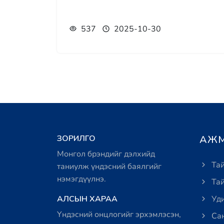
537
2025-10-30
ЗОРИЛГО
АЖМ
Монгол брэндийг дэлхийд
Тай
таниулж үндэсний баялгийг
нэмэгдүүлнэ.
Тай
АЛСЫН ХАРАА
Уди
Үндэсний онцлогийг эрхэмлэсэн,
Сан