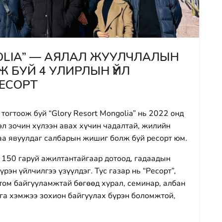
OLIA” — АЯЛАЛ ЖУУЛЧЛАЛЫН
БУЙ 4 УЛИРЛЫН ҮЙЛ
ЕСОРТ
огтоож буй “Glory Resort Mongolia” нь 2022 онд
эл зочин хүлээн авах хүчин чадалтай, жилийн
аа явуулдаг салбарын жишиг болж буй ресорт юм.
 150 гаруй ажилтантайгаар дотоод, гадаадын
рэн үйлчилгээ үзүүлдэг. Тус газар нь “Ресорт”,
 том байгууламжтай бөгөөд хурал, семинар, албан
рга хэмжээ зохион байгуулах бүрэн боломжтой,