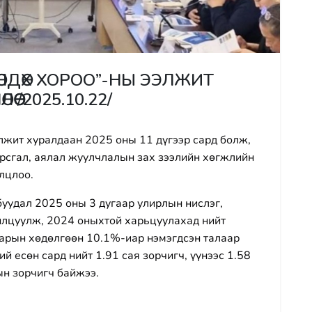
ӨЛДӨХ ХОРОО”-НЫ ЭЭЛЖИТ
 /2025.10.22/
лжит хуралдаан 2025 оны 11 дүгээр сард болж,
урсгал, аялал жуулчлалын зах зээлийн хөгжлийн
лцлоо.
буудал 2025 оны 3 дугаар улирлын нислэг,
нилцуулж, 2024 оныхтой харьцуулахад нийт
аарын хөдөлгөөн 10.1%-иар нэмэгдсэн талаар
й есөн сард нийт 1.91 сая зорчигч, үүнээс 1.58
ын зорчигч байжээ.