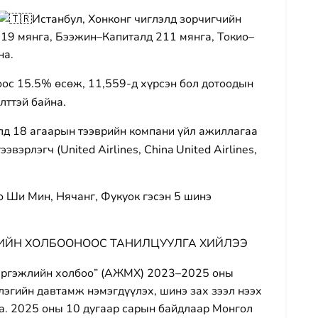
Истанбул, Хонконг чиглэлд зорчигчийн
519 мянга, Бээжин–Капиталд 211 мянга, Токио–
на.
оос 15.5% өсөж, 11,559-д хүрсэн бол дотоодын
лттэй байна.
лд 18 агаарын тээврийн компани үйл ажиллагаа
вэрлэгч (United Airlines, China United Airlines,
о Ши Мин, Нячанг, Фукуок гэсэн 5 шинэ
ЙН ХОЛБООНООС ТАНИЛЦУУЛГА ХИЙЛЭЭ
эргэжлийн холбоо” (АЖМХ) 2023–2025 оны
лэгийн давтамж нэмэгдүүлэх, шинэ зах зээл нээх
а. 2025 оны 10 дугаар сарын байдлаар Монгол