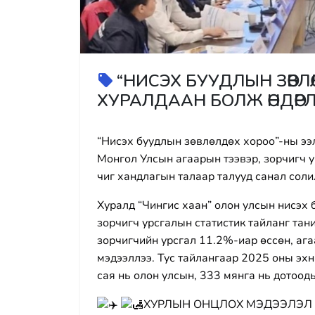
“НИСЭХ БУУДЛЫН ЗӨВЛ
ХУРАЛДААН БОЛЖ ӨНДӨРЛӨЛӨӨ
“Нисэх буудлын зөвлөлдөх хороо”-ны ээ
Монгол Улсын агаарын тээвэр, зорчигч 
чиг хандлагын талаар талууд санал соли
Хуралд “Чингис хаан” олон улсын нисэх 
зорчигч урсгалын статистик тайланг та
зорчигчийн урсгал 11.2%-иар өссөн, аг
мэдээллээ. Тус тайлангаар 2025 оны эхни
сая нь олон улсын, 333 мянга нь дотоод
ХУРЛЫН ОНЦЛОХ МЭДЭЭЛЭЛ