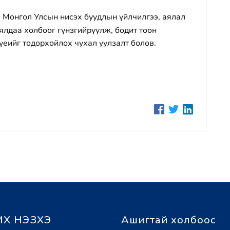
 Монгол Улсын нисэх буудлын үйлчилгээ, аялал
ялдаа холбоог гүнзгийрүүлж, бодит тоон
үеийг тодорхойлох чухал уулзалт болов.
Х НЭЗХЭ
Ашигтай холбоос