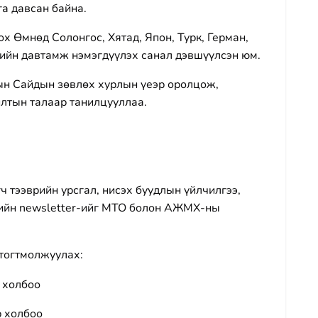
а давсан байна.
х Өмнөд Солонгос, Хятад, Япон, Турк, Герман,
ийн давтамж нэмэгдүүлэх санал дэвшүүлсэн юм.
дын Сайдын зөвлөх хурлын үеэр оролцож,
илтын талаар танилцууллаа.
ч тээврийн урсгал, нисэх буудлын үйлчилгээ,
рийн newsletter-ийг МТО болон АЖМХ-ны
тогтмолжуулах:
 холбоо
р холбоо