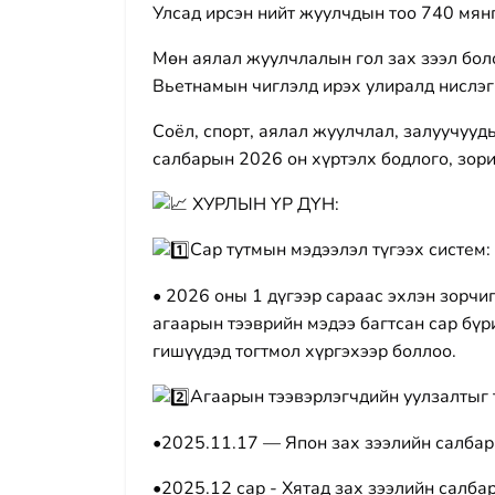
Улсад ирсэн нийт жуулчдын тоо 740 мянг
Мөн аялал жуулчлалын гол зах зээл боло
Вьетнамын чиглэлд ирэх улиралд нислэг
Соёл, спорт, аялал жуулчлал, залуучуу
салбарын 2026 он хүртэлх бодлого, зор
ХУРЛЫН ҮР ДҮН:
Сар тутмын мэдээлэл түгээх систем:
• 2026 оны 1 дүгээр сараас эхлэн зорчиг
агаарын тээврийн мэдээ багтсан сар бү
гишүүдэд тогтмол хүргэхээр боллоо.
Агаарын тээвэрлэгчдийн уулзалтыг 
•2025.11.17 — Япон зах зээлийн салбар
•2025.12 сар - Хятад зах зээлийн салба