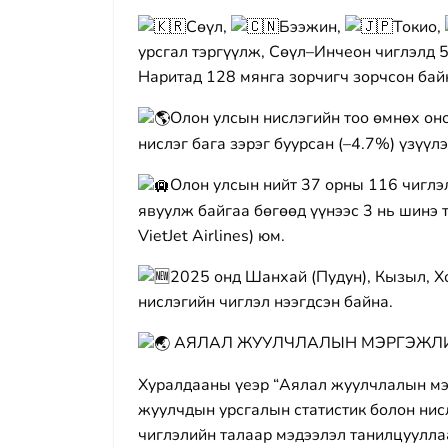
Сөүл,
Бээжин,
Токио,
урсгал тэргүүлж, Сөүл–Инчеон чиглэлд 
Наритад 128 мянга зорчигч зорчсон бай
Олон улсын нислэгийн тоо өмнөх он
нислэг бага зэрэг буурсан (–4.7%) үзүүлэ
Олон улсын нийт 37 орны 116 чиглэ
явуулж байгаа бөгөөд үүнээс 3 нь шинэ тээ
VietJet Airlines) юм.
2025 онд Шанхай (Пудун), Кызыл, Х
нислэгийн чиглэл нээгдсэн байна.
АЯЛАЛ ЖУУЛЧЛАЛЫН МЭРГЭЖЛИ
Хуралдааны үеэр “Аялал жуулчлалын м
жуулчдын урсгалын статистик болон нис
чиглэлийн талаар мэдээлэл танилцуулла