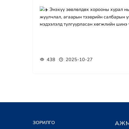
Энэхүү зөвлөлдөх хорооны хурал нь
жуулчлал, агаарын тээврийн салбарын у
мэдээлэлд тулгуурласан хөгжлийн шинэ 
438
2025-10-27
ЗОРИЛГО
АЖМ