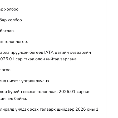
ар холбоо
бар холбоо
батлав.
н төлөвлөгөө:
аариа ирүүлсэн бөгөөд IATA цагийн хуваарийн
026.01 сар гэхэд олон нийтэд зарлана.
лөгөө:
онд нислэг үргэлжлүүлнэ.
өр бүрийн нислэг төлөвлөж, 2026.01 сараас
хангаж байна.
лиралд үйлдэх эсэх талаарх шийдвэр 2026 оны 1