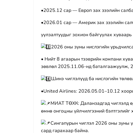
•2025.12 сар — Европ зах зээлийн салб
•2026.01 сар — Америк зах зээлийн сал
уулзалтуудыг зохион байгуулах хуваарь 
2026 оны зуны нислэгийн урьдчилса
• Нийт 8 агаарын тээврийн компани хув
зөвлөл 2025.11.06-нд баталгаажуулж, 2
Шинэ чиглэлүүд ба нислэгийн төлөв
•United Airlines: 2026.05.01–10.12 хоор
МИАТ ТӨХК: Даланзадгад чиглэлд өд
өмнө онгоцны үйлчилгээний бэлтгэлийг 
Сингапурын чиглэл 2026 оны зуны у
сард гарахаар байна.