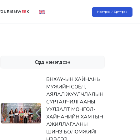
TOURISMW
EE
K
Нэвтрэх / Бүртгүүлэх
Сүүлд нэмэгдсэн
БНХАУ-ЫН ХАЙНАНЬ
МУЖИЙН СОЁЛ,
АЯЛАЛ ЖУУЛЧЛАЛЫН
СУРТАЛЧИЛГААНЫ
УУЛЗАЛТ МОНГОЛ-
ХАЙНАНИЙН ХАМТЫН
АЖИЛЛАГААНЫ
ШИНЭ БОЛОМЖИЙГ
НЭЭЛЭЭ