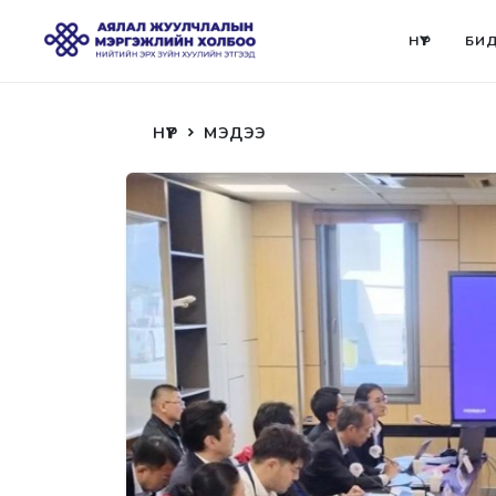
НҮҮР
БИД
НҮҮР
МЭДЭЭ