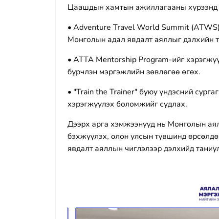
Цаашдын хамтын ажиллагааны хүрээнд 
• Adventure Travel World Summit (ATWS
Монголын адал явдалт аяллыг дэлхийн т
• ATTA Mentorship Program-ийг хэрэгжүү
бүрчлэн мэргэжлийн зөвлөгөө өгөх.
• "Train the Trainer" буюу үндэсний сур
хэрэгжүүлэх боломжийг судлах.
Дээрх арга хэмжээнүүд нь Монголын а
бэхжүүлэх, олон улсын түвшинд өрсөлдө
явдалт аяллын чиглэлээр дэлхийд таниул