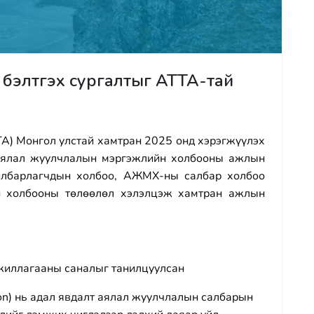
ч бэлтгэх сургалтыг ATTA-тай
ATTA) Монгол улстай хамтран 2025 онд хэрэгжүүлэх
Аялал жуулчлалын мэргэжлийн холбооны ажлын
йлбарлагчдын холбоо, АЖМХ-ны салбар холбоо
н холбооны төлөөлөл хэлэлцэж хамтран ажлын
жиллагааны саналыг танилцуулсан
tion) нь адал явдалт аялал жуулчлалын салбарын