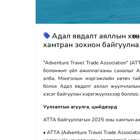
Адал явдалт аяллын хөтө
хамтран зохион байгуулна
"Adventure Travel Trade Association" (
боломжит үйл ажиллагааны саналыг 
алба, Монголын мэргэжлийн хөтөч та
болох Адал явдалт аялал жуулчлалы
хэсэг байгуулан хэрэгжүүлэхээр боллоо.
Уулзалтын агуулга, шийдвэрүүд
ATTA байгууллагын 2025 оны хамтын а
• ATTA (Adventure Travel Trade Associa