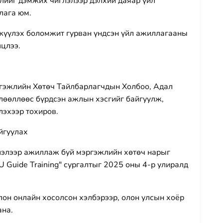
жлийг дэмжих чиглэлээр дэлхий даяар үйл
лага юм.
жүүлэх боломжит гурван үндсэн үйл ажиллагааны
лцлээ.
эжлийн Хөтөч Тайлбарлагчдын Холбоо, Адал
өөллөөс бүрдсэн ажлын хэсгийг байгуулж,
эхээр тохиров.
йгуулах
лэлээр ажиллаж буй мэргэжлийн хөтөч нарыг
 Guide Training" сургалтыг 2025 оны 4-р улиралд
олон онлайн хосолсон хэлбэрээр, олон улсын хоёр
ана.