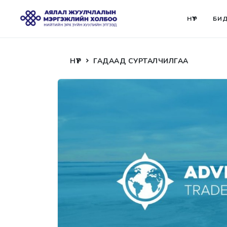
НҮҮР
БИД
НҮҮР
ГАДААД СУРТАЛЧИЛГАА