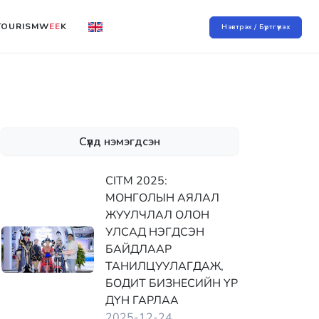
TOURISMW
EE
K
Нэвтрэх / Бүртгүүлэх
Сүүлд нэмэгдсэн
CITM 2025:
МОНГОЛЫН АЯЛАЛ
ЖУУЛЧЛАЛ ОЛОН
УЛСАД НЭГДСЭН
БАЙДЛААР
ТАНИЛЦУУЛАГДАЖ,
БОДИТ БИЗНЕСИЙН ҮР
ДҮН ГАРЛАА
2025-12-24