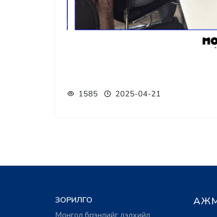
1585
2025-04-21
ЗОРИЛГО
АЖМ
Монгол брэндийг дэлхийд