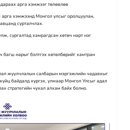
дараах арга хэмжээг төлөвлөв
) арга хэмжээнд Монгол улсыг оролцуулан,
авцанд сурталчлах.
лж, сургалтад хамрагдсан хөтөч нарт нэг
гагч багш нарыг бэлтгэх хөтөлбөрийг хамтран
ялал жуулчлалын салбарын мэргэжлийн чадавхыг
хүйц байдалд хүргэх, улмаар Монгол Улсыг адал
ах стратегийн чухал алхам байх болно.