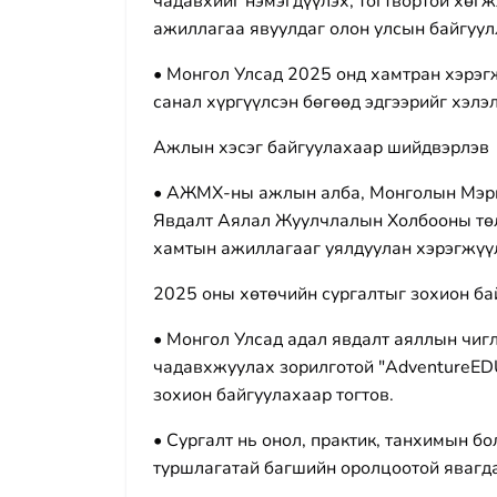
чадавхийг нэмэгдүүлэх, тогтвортой хөг
ажиллагаа явуулдаг олон улсын байгуул
• Монгол Улсад 2025 онд хамтран хэрэг
санал хүргүүлсэн бөгөөд эдгээрийг хэлэ
Ажлын хэсэг байгуулахаар шийдвэрлэв
• АЖМХ-ны ажлын алба, Монголын Мэрг
Явдалт Аялал Жуулчлалын Холбооны төл
хамтын ажиллагааг уялдуулан хэрэгжүүл
2025 оны хөтөчийн сургалтыг зохион ба
• Монгол Улсад адал явдалт аяллын чиг
чадавхжуулах зорилготой "AdventureEDU
зохион байгуулахаар тогтов.
• Сургалт нь онол, практик, танхимын б
туршлагатай багшийн оролцоотой явагд