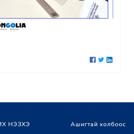
Х НЭЗХЭ
Ашигтай холбоос