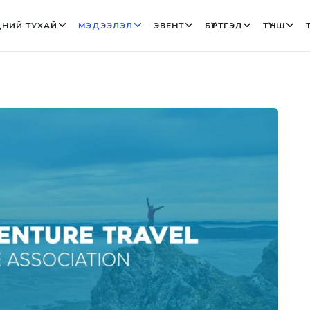
НИЙ ТУХАЙ
МЭДЭЭЛЭЛ
ЭВЕНТ
БҮРТГЭЛ
ТҮНШ