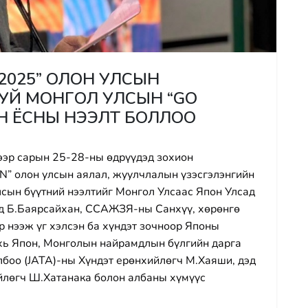
-2025” ОЛОН УЛСЫН
УЙ МОНГОЛ УЛСЫН “GO
АН ЁСНЫ НЭЭЛТ БОЛЛОО
ээр сарын 25-28-ны өдрүүдэд зохион
AN” олон улсын аялал, жуулчлалын үзэсгэлэнгийн
лсын бүүтний нээлтийг Монгол Улсаас Япон Улсад
йд Б.Баярсайхан, ССАЖЗЯ-ны Санхүү, хөрөнгө
р нээж үг хэлсэн ба хүндэт зочноор Японы
ь Япон, Монголын найрамдлын бүлгийн дарга
боо (JATA)-ны Хүндэт ерөнхийлөгч М.Хаяши, дэд
йлөгч Ш.Хатанака болон албаны хүмүүс