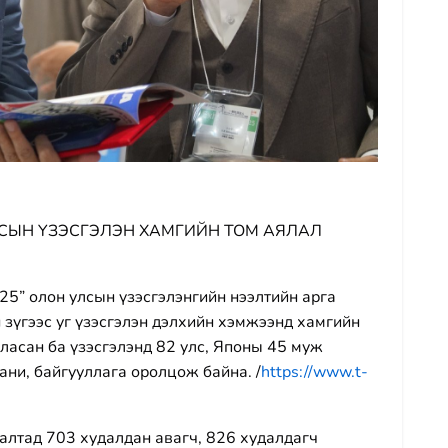
УЛСЫН ҮЗЭСГЭЛЭН ХАМГИЙН ТОМ АЯЛАЛ
5” олон улсын үзэсгэлэнгийн нээлтийн арга
 зүгээс уг үзэсгэлэн дэлхийн хэмжээнд хамгийн
рласан ба үзэсгэлэнд 82 улс, Японы 45 муж
ани, байгууллага оролцож байна. /
https://www.t-
алтад 703 худалдан авагч, 826 худалдагч