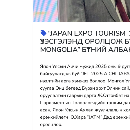
“JAPAN EXPO TOURISM
ҮЗЭСГЭЛЭНД ОРОЛЦОЖ Б
MONGOLIA” БҮҮТНИЙ АЛБ
Япон Улсын Аичи мужид 2025 оны 9 дүг
байгуулагдаж буй “JET-2025 AICHI, JAP
нээлтийн арга хэмжээ боллоо. Монгол У
суугаа Онц бөгөөд Бүрэн эрхт Элчин са
оруулалтын газрын дарга Ж.Отгонбат на
Парламентын Төлөөлөгчдийн танхим дах
асан, Япон Улсын Аялал жуулчлалын хол
ерөнхийлөгч Ю.Хара “JATM” Дэд ерөнхи
оролцлоо.