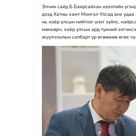
Элчин сайд Б.Баярсайхан нээлтийн үгэн
дээд Хатны хамт Монгол Улсад анх удаа 
нь хоёр улсын нийтлэг үнэт зүйлс, найр
мөнхөрч, хоёр улсын ард түмний элгэмс
жуулчлалын салбарт үр өгөөжөө өгөх чу