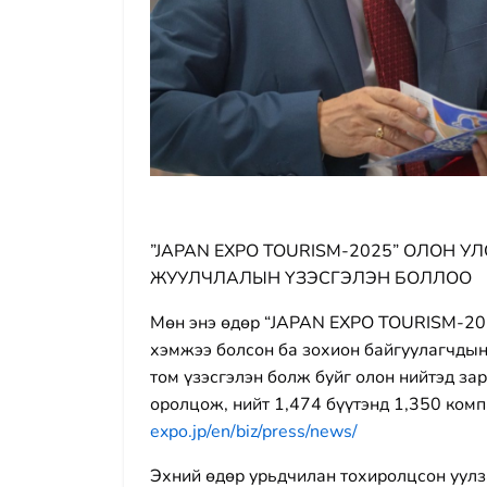
”JAPAN EXPO TOURISM-2025” ОЛОН 
ЖУУЛЧЛАЛЫН ҮЗЭСГЭЛЭН БОЛЛОО
Мөн энэ өдөр “JAPAN EXPO TOURISM-202
хэмжээ болсон ба зохион байгуулагчдын
том үзэсгэлэн болж буйг олон нийтэд за
оролцож, нийт 1,474 бүүтэнд 1,350 комп
expo.jp/en/biz/press/news/
Эхний өдөр урьдчилан тохиролцсон уулз