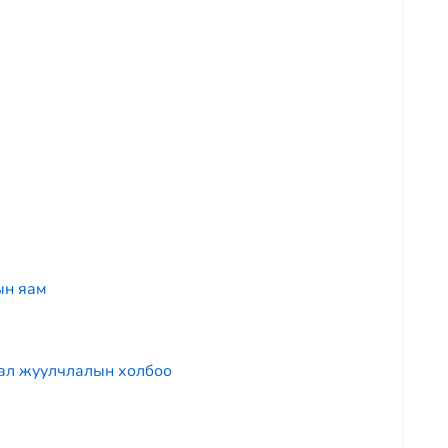
ын яам
жуулчлалын холбоо