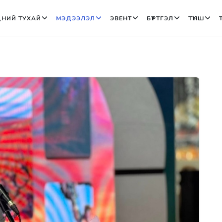
НИЙ ТУХАЙ
МЭДЭЭЛЭЛ
ЭВЕНТ
БҮРТГЭЛ
ТҮНШ