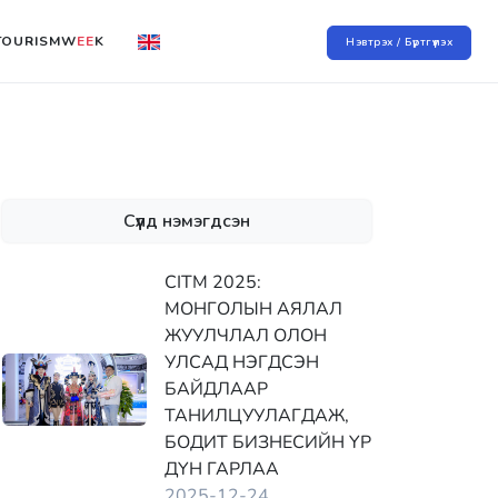
TOURISMW
EE
K
Нэвтрэх / Бүртгүүлэх
Сүүлд нэмэгдсэн
CITM 2025:
МОНГОЛЫН АЯЛАЛ
ЖУУЛЧЛАЛ ОЛОН
УЛСАД НЭГДСЭН
БАЙДЛААР
ТАНИЛЦУУЛАГДАЖ,
БОДИТ БИЗНЕСИЙН ҮР
ДҮН ГАРЛАА
2025-12-24