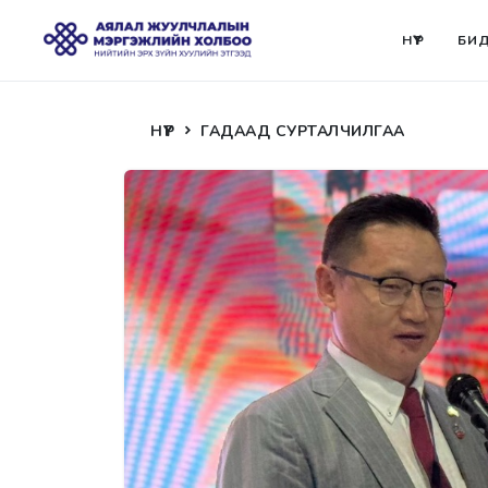
НҮҮР
БИД
НҮҮР
ГАДААД СУРТАЛЧИЛГАА