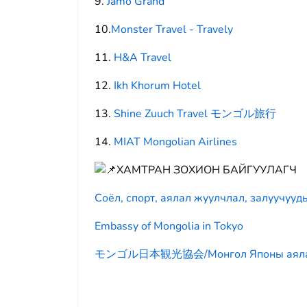
9.
Jamo Grand
10.
Monster Travel - Travely
11.
H&A Travel
12.
Ikh Khorum Hotel
13.
Shine Zuuch Travel モンゴル旅行
14.
MIAT Mongolian Airlines
ХАМТРАН ЗОХИОН БАЙГУУЛАГЧ
Соёл, спорт, аялал жуулчлал, залуучууд
Embassy of Mongolia in Tokyo
モンゴル日本観光協会/Монгол Японы аялал 