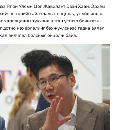
дээ Япон Улсын Цог Жавхлант Эзэн Хаан, Эрхэм
хийсэн төрийн айлчлалыг онцолж, уг үйл явдал
саг харилцааны түүхэнд алтан үсгээр бичигдэн
эг дотно нөхөрлөлийг бэхжүүлснээс гадна аялал
хал айлчлал болсныг онцолж байв.