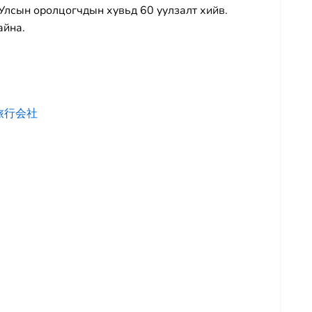
 Улсын оролцогчдын хувьд 60 уулзалт хийв.
айна.
ズ旅行会社