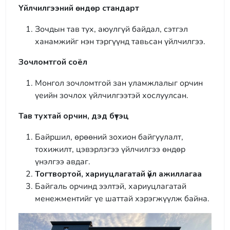
Үйлчилгээний өндөр стандарт
Зочдын тав тух, аюулгүй байдал, сэтгэл
ханамжийг нэн тэргүүнд тавьсан үйлчилгээ.
Зочломтгой соёл
Монгол зочломтгой зан уламжлалыг орчин
үеийн зочлох үйлчилгээтэй хослуулсан.
Тав тухтай орчин, дэд бүтэц
Байршил, өрөөний зохион байгуулалт,
тохижилт, цэвэрлэгээ үйлчилгээ өндөр
үнэлгээ авдаг.
Тогтвортой, хариуцлагатай үйл ажиллагаа
Байгаль орчинд ээлтэй, хариуцлагатай
менежментийг үе шаттай хэрэгжүүлж байна.