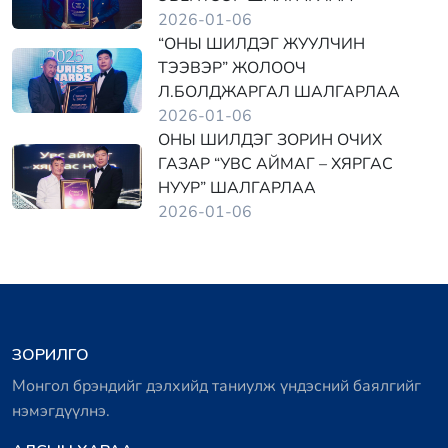
2026-01-06
“ОНЫ ШИЛДЭГ ЖУУЛЧИН
ТЭЭВЭР” ЖОЛООЧ
Л.БОЛДЖАРГАЛ ШАЛГАРЛАА
2026-01-06
ОНЫ ШИЛДЭГ ЗОРИН ОЧИХ
ГАЗАР “УВС АЙМАГ – ХЯРГАС
НУУР” ШАЛГАРЛАА
2026-01-06
ЗОРИЛГО
Монгол брэндийг дэлхийд таниулж үндэсний баялгийг
нэмэгдүүлнэ.