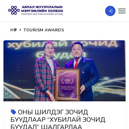
НҮҮР
TOURISM AWARDS
ОНЫ ШИЛДЭГ ЗОЧИД
БУУДЛААР “ХУБИЛАЙ ЗОЧИД
БУУДАЛ” ШАЛГАРЛАА