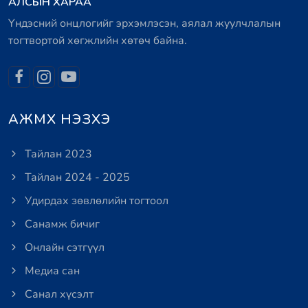
АЛСЫН ХАРАА
Үндэсний онцлогийг эрхэмлэсэн, аялал жуулчлалын
тогтвортой хөгжлийн хөтөч байна.
АЖМХ НЭЗХЭ
Тайлан 2023
Тайлан 2024 - 2025
Удирдах зөвлөлийн тогтоол
Санамж бичиг
Онлайн сэтгүүл
Медиа сан
Санал хүсэлт