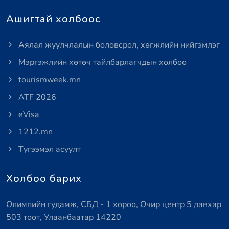
Ашигтай холбоос
Аялал жуулчлалын боловсрол, хөгжлийн нийгэмлэг
Мэргэжлийн хөтөч тайлбарлагчдын холбоо
tourismweek.mn
ATF 2026
eVisa
1212.mn
Түгээмэл асуулт
Холбоо барих
Олимпийн гудамж, СБД - 1 хороо, Очир центр 5 давхар
503 тоот, Улаанбаатар 14220