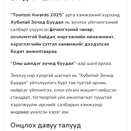
“Tourism Awards 2025”
арга хэмжээний хүрээнд
Хубилай Зочид Буудал
нь зочлох үйлчилгээний
салбарт үзүүлсэн
үйлчилгээний чанар,
зочломтгой байдал, мэргэжлийн менежмент,
хэрэглэгчийн сэтгэл ханамжийг дээдэлсэн
бодит амжилтаараа
“Оны шилдэг зочид буудал”
-аар шалгарлаа.
Энэхүү нэр хүндтэй шагнал нь “Хубилай Зочид
Буудал” үйлчлүүлэгч бүрт тав тухтай орчин,
найрсаг үйлчилгээ, олон улсын жишигт нийцсэн
стандарт, тогтвортой үйл ажиллагааг тууштай
хэрэгжүүлж ирснийг салбарын хэмжээнд
өндрөөр үнэлсэн хэрэг юм.
Онцлох давуу талууд