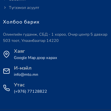
Түгээмэл асуулт
Холбоо барих
Олимпийн гудамж, СБД - 1 хороо, Очир центр 5 давхар
503 тоот, Улаанбаатар 14220
Хаяг
Google Map дээр харах
И-мэйл
info@mto.mn
Утас
(+976) 77128822