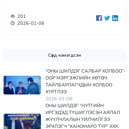
201
2026-01-06
Сүүлд нэмэгдсэн
“ОНЫ ШИЛДЭГ САЛБАР ХОЛБОО”-
ООР МЭРГЭЖЛИЙН ХӨТӨЧ
ТАЙЛБАРЛАГЧДЫН ХОЛБОО
ХҮРТЛЭЭ
2026-01-06
ОНЫ ШИЛДЭГ “НУТГИЙН
ИРГЭДЭД ТҮШИГЛЭСЭН АЯЛАЛ
ЖУУЛЧЛАЛЫН ҮЙЛЧИЛГЭЭ
ЭРХЛЭГЧ “ХАНОМАРО ТУР” ХХК