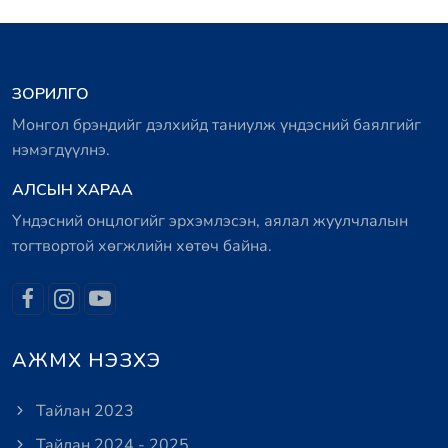
ЗОРИЛГО
Монгол брэндийг дэлхийд таниулж үндэсний баялгийг
нэмэгдүүлнэ.
АЛСЫН ХАРАА
Үндэсний онцлогийг эрхэмлэсэн, аялал жуулчлалын
тогтвортой хөгжлийн хөтөч байна.
АЖМХ НЭЗХЭ
Тайлан 2023
Тайлан 2024 - 2025