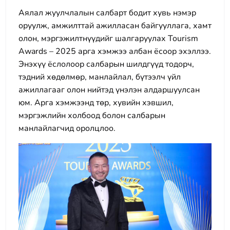
Аялал жуулчлалын салбарт бодит хувь нэмэр
оруулж, амжилттай ажилласан байгууллага, хамт
олон, мэргэжилтнүүдийг шалгаруулах Tourism
Awards – 2025 арга хэмжээ албан ёсоор эхэллээ.
Энэхүү ёслолоор салбарын шилдгүүд тодорч,
тэдний хөдөлмөр, манлайлал, бүтээлч үйл
ажиллагааг олон нийтэд үнэлэн алдаршуулсан
юм. Арга хэмжээнд төр, хувийн хэвшил,
мэргэжлийн холбоод болон салбарын
манлайлагчид оролцлоо.