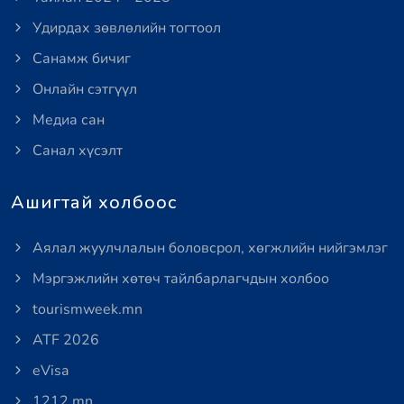
Удирдах зөвлөлийн тогтоол
Санамж бичиг
Онлайн сэтгүүл
Медиа сан
Санал хүсэлт
Ашигтай холбоос
Аялал жуулчлалын боловсрол, хөгжлийн нийгэмлэг
Мэргэжлийн хөтөч тайлбарлагчдын холбоо
tourismweek.mn
ATF 2026
eVisa
1212.mn