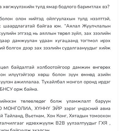
 хөгжүүлэхийн тулд ямар бодлого баримтлах вэ?
олон олон нийтэд ойлгуулахын тулд нээлттэй,
х шаардлагатай байгаа юм. “Аялал Жуулчлалын
уулийн этгээд нь аяллын төрөл зүйл, зах зээлийн
даар дамжуулан удаан хугацаанд тогтмол ирэх
ий болгох дээр зах зээлийн судалгаануудыг хийж
цөл байдалтай холбоотойгоор дамжин өнгөрөх
лон илүүтэйгээр хөрш болон зүүн өмнөд азийн
жүүлэн ажиллалаа. Тухайлбал монгол оронд ирдэг
. БНСУ орж байна.
жлийнхэн төлөвлөдөг болж уламжлалт баруун
РО МОНГОЛИА, ХҮННҮ ЭЙР зэрэг үндэсний авиа
й Тайланд, Вьетнам, Хон Конг, Хятадын томоохон
рталчилгааг идэвхжүүлж B2B уулзалтуудыг ГХЯ ,
хион байгуулж эхэлсэн.