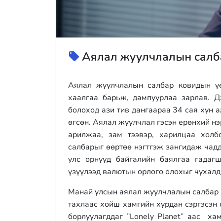
Аялал жуулчлалын салба
Аялал жуулчлалын салбар ковидын ү
хаалгаа барьж, дампуурлаа зарлав. 
болоход ази тив дангаараа 34 сая хүн
өгсөн. Аялал жуулчлал гэсэн ерөнхий нэ
арилжаа, зам тээвэр, харилцаа холбо
салбарыг өөртөө нэгтгэж зангидаж чадд
улс орнууд байгалийн баялгаа гадагш
үзүүлээд валютын орлого олохыг чухалд 
Манай улсын аялал жуулчлалын салбар 
тахлаас хойш хамгийн хурдан сэргэсэн
борлуулагддаг ”Lonely Planet” аас ха