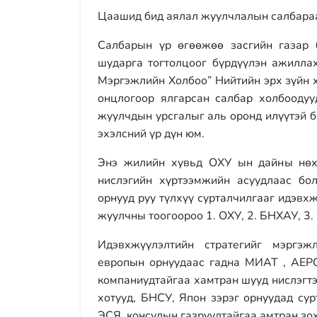
Цаашид бид аялал жуулчлалын салбараа
Салбарын үр өгөөжөө засгийн газар б
шударга тогтолцоог бүрдүүлэн ажилла
Мэргэжлийн Холбоо” Нийтийн эрх зүйн х
онцлогоор ялгарсан салбар холбоодуу
жуулчдын урсгалыг аль оронд илүүтэй б
эхэлсний үр дүн юм.
Энэ жилийн хувьд ОХУ ын дайны нөх
нислэгийн хүртээмжийн асуудлаас бо
орнууд руу түлхүү сурталчилгааг идэвх
жуулчны тоогоороо 1. ОХУ, 2. БНХАУ, 3
Идэвхжүүлэлтийн стратегийг мэргэ
европын орнуудаас гадна МИАТ , АЕ
компаниудтайгаа хамтран шууд нислэгтэ
хотууд, БНСУ, Япон зэрэг орнуудад су
ЭСЯ, консулын газруудтайгаа амтран зо