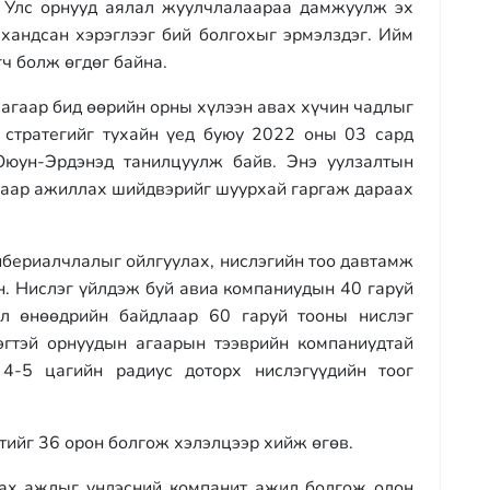
. Улс орнууд аялал жуулчлалаараа дамжуулж эх
 хандсан хэрэглээг бий болгохыг эрмэлздэг. Ийм
ч болж өгдөг байна.
агаар бид өөрийн орны хүлээн авах хүчин чадлыг
 стратегийг тухайн үед буюу 2022 оны 03 сард
Оюун-Эрдэнэд танилцуулж байв. Энэ уулзалтын
чмаар ажиллах шийдвэрийг шуурхай гаргаж дараах
ибериалчлалыг ойлгуулах, нислэгийн тоо давтамж
н. Нислэг үйлдэж буй авиа компаниудын 40 гаруй
ол өнөөдрийн байдлаар 60 гаруй тооны нислэг
эгтэй орнуудын агаарын тээврийн компаниудтай
4-5 цагийн радиус доторх нислэгүүдийн тоог
ийг 36 орон болгож хэлэлцээр хийж өгөв.
х ажлыг үндэсний компанит ажил болгож олон