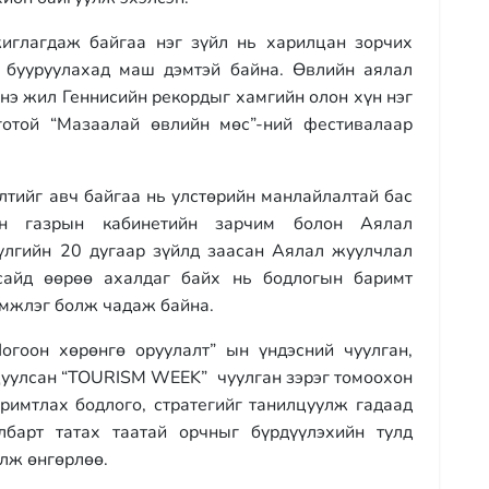
иглагдаж байгаа нэг зүйл нь харилцан зорчих
 бууруулахад маш дэмтэй байна. Өвлийн аялал
нэ жил Геннисийн рекордыг хамгийн олон хүн нэг
готой “Мазаалай өвлийн мөс”-ний фестивалаар
лтийг авч байгаа нь улстөрийн манлайлалтай бас
ийн газрын кабинетийн зарчим болон Аялал
үлгийн 20 дугаар зүйлд заасан Аялал жуулчлал
сайд өөрөө ахалдаг байх нь бодлогын баримт
эмжлэг болж чадаж байна.
гоон хөрөнгө оруулалт” ын үндэсний чуулган,
цуулсан “TOURISM WEEK” чуулган зэрэг томоохон
аримтлах бодлого, стратегийг танилцуулж гадаад
лбарт татах таатай орчныг бүрдүүлэхийн тулд
олж өнгөрлөө.