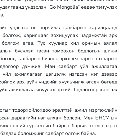
удалгаанд үндэслэн “Go Mongolia“ өөдөө тэмүүлэх
в.
г үндсээр нь өөрчилж салбарын харилцаанд
й болгож, харилцааг зохицуулах чадамжтай эрх
й болгож өгөв. Тус хуулиар хил орчмын аялал
лалын бүсчлэл гэсэн томоохон бодлогын шинж
 бөгөөд салбарын бизнес эрхлэгч нарыг татварын
одлогоор дэмжив. Мөн салбарт үйл ажиллагаа
н үйл ажиллагааг цэгцэлж нэгдсэн нэг дээвэр
хойлох эрх зүйн үндсийг хуульчилж өгсөн бөгөөд
 үйл ажиллагаа явуулах эрхийг бодлогоор хангаж
гыг тодорхойлохдоо эрэлттэй ажил мэргэжлийн
рсан дараагийн нэг алхам болсон. Мөн БНСУ ын
лчилгээний сургалтын байрыг барьж эхэлснээрээ
бэлдэх боломжийг салбарт олгож байна.