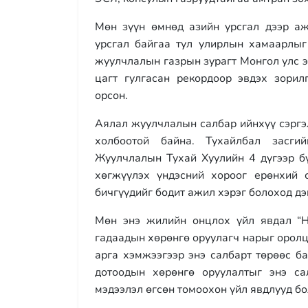
Мөн зүүн өмнөд азийн урсгал дээр аж
урсгал байгаа тул улирлын хамаарлыг
жуулчлалын газрын зурагт Монгол улс э
цагт гулгасан рекордоор эвдэх зорил
орсон.
Аялал жуулчлалын салбар ийнхүү сэргэ
холбоотой байна. Тухайлбал засг
Жуулчлалын Тухай Хуулийн 4 дүгээр б
хөгжүүлэх үндэсний хороог ерөнхий 
бичгүүдийг бодит ажил хэрэг болоход д
Мөн энэ жилийн онцлох үйл явдал “Но
гадаадын хөрөнгө оруулагч нарыг орол
арга хэмжээгээр энэ салбарт төрөөс б
дотоодын хөрөнгө оруулалтыг энэ са
мэдээлэл өгсөн томоохон үйл явдлууд б