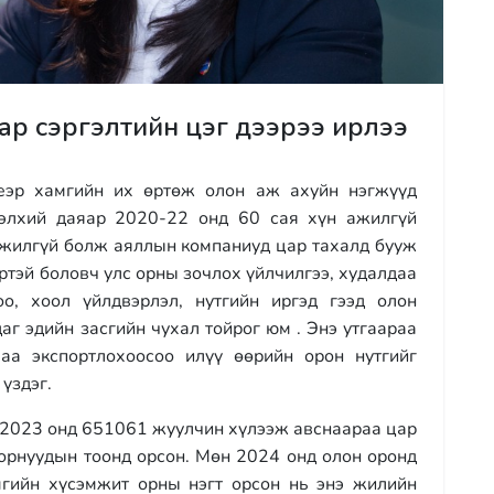
р сэргэлтийн цэг дээрээ ирлээ
еэр хамгийн их өртөж олон аж ахуйн нэгжүүд
Дэлхий даяар 2020-22 онд 60 сая хүн ажилгүй
 ажилгүй болж аяллын компаниуд цар тахалд бууж
ртэй боловч улс орны зочлох үйлчилгээ, худалдаа
о, хоол үйлдвэрлэл, нутгийн иргэд гээд олон
аг эдийн засгийн чухал тойрог юм . Энэ утгаараа
аа экспортлохоосоо илүү өөрийн орон нутгийг
үздэг.
2023 онд 651061 жуулчин хүлээж авснаараа цар
 орнуудын тоонд орсон. Мөн 2024 онд олон оронд
мгийн хүсэмжит орны нэгт орсон нь энэ жилийн