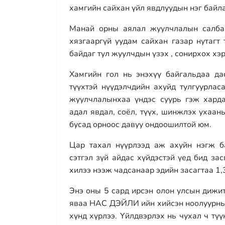
хамгийн сайхан үйл явдлуудын нэг байла
Манай орны аялал жуулчлалын салбар
хязгааргүй уудам сайхан газар нутагт
байдаг тул жуулчдын үзэх , сонирхох хэ
Хамгийн гол нь энэхүү байгальдаа д
түүхтэй нүүдэлчдийн ахуйд тулгуурлас
жуулчлалынхаа үндэс суурь гэж харда
адал явдал, соёл, түүх, шинжлэх ухаан
бусад орноос давуу ондоошилтой юм.
Цар тахал нүүрлээд аж ахуйн нэгж ба
сэтгэл зүй айдас хүйдэстэй үед бид з
хилээ нээж чадсанаар эдийн засагтаа 1,
Энэ оны 5 сард ирсэн олон улсын дижит
яваа НАС ДЭЙЛИ ийн хийсэн ноолуурны 
хүнд хүрлээ. Үйлдвэрлэх нь чухал ч түү