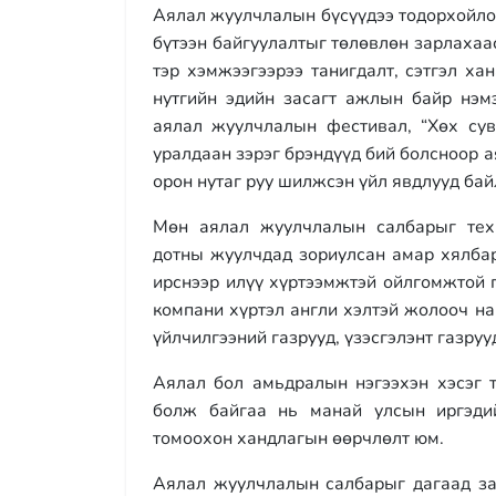
Аялал жуулчлалын бүсүүдээ тодорхойло
бүтээн байгуулалтыг төлөвлөн зарлахаа
тэр хэмжээгээрээ танигдалт, сэтгэл х
нутгийн эдийн засагт ажлын байр нэм
аялал жуулчлалын фестивал, “Хөх сувд
уралдаан зэрэг брэндүүд бий болсноор а
орон нутаг руу шилжсэн үйл явдлууд бай
Мөн аялал жуулчлалын салбарыг тех
дотны жуулчдад зориулсан амар хялба
ирснээр илүү хүртээмжтэй ойлгомжтой 
компани хүртэл англи хэлтэй жолооч н
үйлчилгээний газрууд, үзэсгэлэнт газру
Аялал бол амьдралын нэгээхэн хэсэг т
болж байгаа нь манай улсын иргэди
томоохон хандлагын өөрчлөлт юм.
Аялал жуулчлалын салбарыг дагаад зам