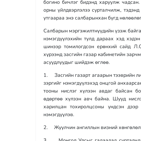
богино бичлэг бидэнд харуулж чадсан
орны үйлдвэрлэлээ сурталчилж, тэдэнд
утгаараа энэ салбарынхан бүгд нөлөөлөг
Салбарын мэргэжилтнүүдийн үзэж байга
нэмэгдүүлэхийн тулд дараах хэд хэдэн
шинээр томилогдсон ерөнхий сайд Л.
хүрээнд засгийн газар кабинетийн зар
асуудлуудыг шийдэж өглөө.
1. Засгийн газарт агаарын тээврийн л
зэргийг нэмэгдүүлэхэд онцгой анхаарса
тооны нислэг хүлээн авдаг байсан б
өдөртөө хүлээн авч байна. Шууд нисл
харилцан тохиролцсоны үндсэн дээр 
нэмэгдүүлэв.
2. Жуулчин ангиллын визний хөнгөлөлт
3. Монгол Улсыг гадаадад сурталчла