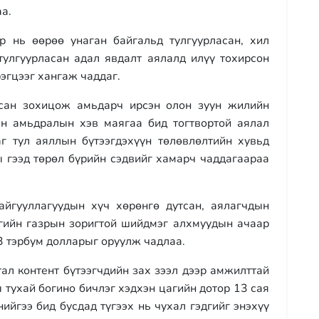
а.
 нь өөрөө унаган байгальд тулгуурласан, хил
 тулгуурласан адал явдалт аялалд илүү тохирсон
рэгцээг хангаж чаддаг.
асан зохицож амьдарч ирсэн олон зуун жилийн
ан амьдралын хэв маягаа бид тогтвортой аялал
г тул аяллын бүтээгдэхүүн төлөвлөлтийн хувьд
ы гээд төрөл бүрийн сэдвийг хамарч чаддагаараа
йгууллагуудын хүч хөрөнгө дутсан, аялагчдын
асгийн газрын зоригтой шийдмэг алхмуудын ачаар
3 тэрбум долларыг оруулж чадлаа.
ал контент бүтээгчдийн зах зээл дээр амжилттай
тухай богино бичлэг хэдхэн цагийн дотор 13 сая
нийгээ бид бусдад түгээх нь чухал гэдгийг энэхүү