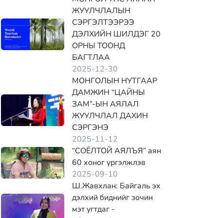
ЖУУЛЧЛАЛЫН
СЭРГЭЛТЭЭРЭЭ
ДЭЛХИЙН ШИЛДЭГ 20
ОРНЫ ТООНД
БАГТЛАА
2025-12-30
МОНГОЛЫН НУТГААР
ДАМЖИН “ЦАЙНЫ
ЗАМ”-ЫН АЯЛАЛ
ЖУУЛЧЛАЛ ДАХИН
СЭРГЭНЭ
2025-11-12
“СОЁЛТОЙ АЯЛЪЯ” аян
60 хоног үргэлжлэв
2025-09-10
Ш.Жавхлан: Байгаль эх
дэлхий биднийг зочин
мэт угтдаг -