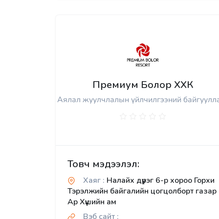
Премиум Болор ХХК
Аялал жуулчлалын үйлчилгээний байгуулл
Товч мэдээлэл:
Хаяг :
Налайх дүүрэг 6-р хороо Горхи
Тэрэлжийн байгалийн цогцолборт газар
Ар Хүүшийн ам
Вэб сайт :