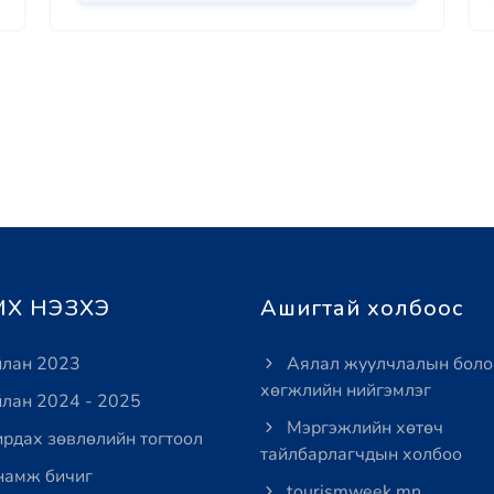
Х НЭЗХЭ
Ашигтай холбоос
лан 2023
Аялал жуулчлалын боло
хөгжлийн нийгэмлэг
лан 2024 - 2025
Мэргэжлийн хөтөч
рдах зөвлөлийн тогтоол
тайлбарлагчдын холбоо
амж бичиг
tourismweek.mn