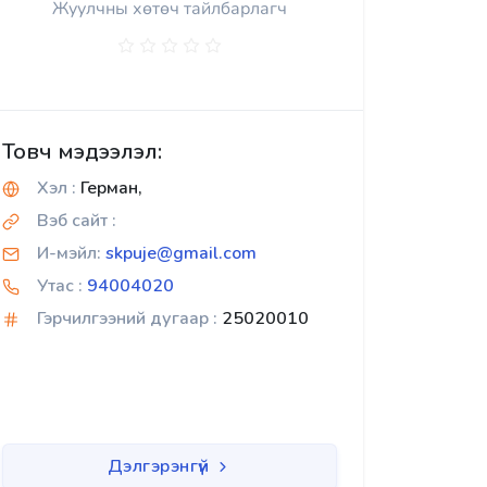
Жуулчны хөтөч тайлбарлагч
Товч мэдээлэл:
Хэл :
Герман,
Вэб сайт :
И-мэйл:
skpuje@gmail.com
Утас :
94004020
Гэрчилгээний дугаар :
25020010
Дэлгэрэнгүй