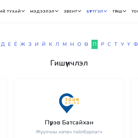
ИЙ ТУХАЙ
МЭДЭЭЛЭЛ
ЭВЕНТ
БҮРТГЭЛ
ТҮНШ
TO
Д
Е
Ё
Ж
З
И
Й
К
Л
М
Н
О
Ө
П
Р
С
Т
У
Ү
Ф
Гишүүнчлэл
Пүрэв Батсайхан
Жуулчны хөтөч тайлбарлагч