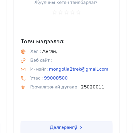
Жуулчны хөтөч тайлбарлагч
Товч мэдээлэл:
Хэл :
Англи,
Вэб сайт :
И-мэйл:
mongolia2trek@gmail.com
Утас :
99008500
Гэрчилгээний дугаар :
25020011
Дэлгэрэнгүй