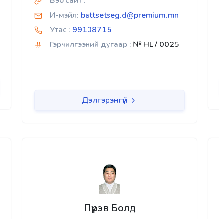
Вэб сайт :
И-мэйл:
battsetseg.d@premium.mn
Утас :
99108715
Гэрчилгээний дугаар :
№ HL / 0025
Дэлгэрэнгүй
Пүрэв Болд