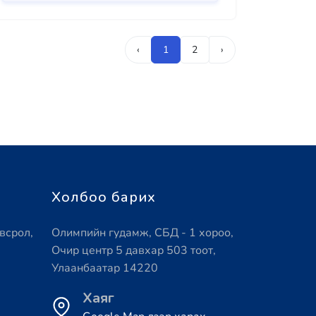
‹
1
2
›
Холбоо барих
всрол,
Олимпийн гудамж, СБД - 1 хороо,
Очир центр 5 давхар 503 тоот,
Улаанбаатар 14220
Хаяг