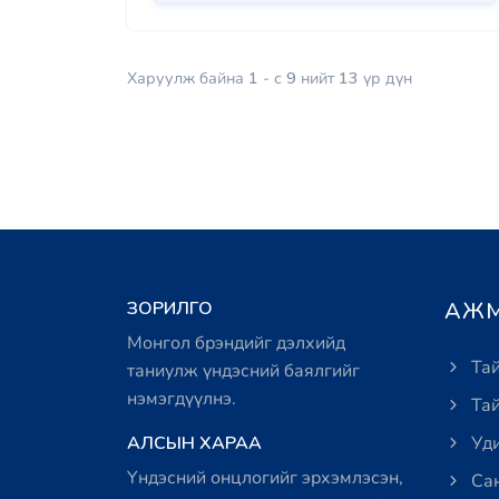
Харуулж байна
1
- с
9
нийт
13
үр дүн
ЗОРИЛГО
АЖМ
Монгол брэндийг дэлхийд
Тай
таниулж үндэсний баялгийг
нэмэгдүүлнэ.
Тай
АЛСЫН ХАРАА
Уди
Үндэсний онцлогийг эрхэмлэсэн,
Сан