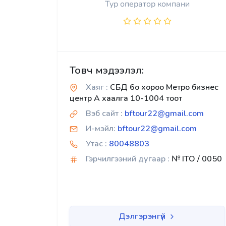
Тур оператор компани
Товч мэдээлэл:
Хаяг :
СБД 6о хороо Метро бизнес
центр А хаалга 10-1004 тоот
Вэб сайт :
bftour22@gmail.com
И-мэйл:
bftour22@gmail.com
Утас :
80048803
Гэрчилгээний дугаар :
№ ITO / 0050
Дэлгэрэнгүй