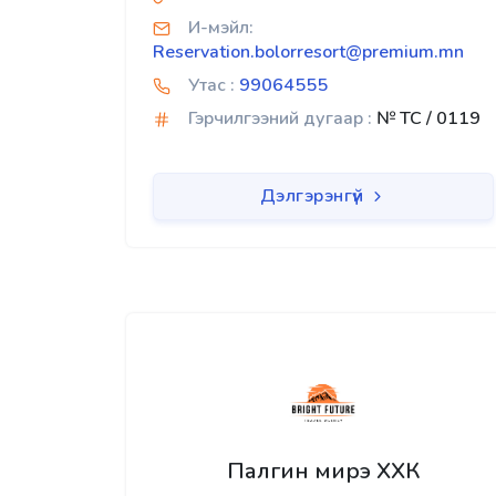
И-мэйл:
Reservation.bolorresort@premium.mn
Утас :
99064555
Гэрчилгээний дугаар :
№ TC / 0119
Дэлгэрэнгүй
Палгин мирэ ХХК