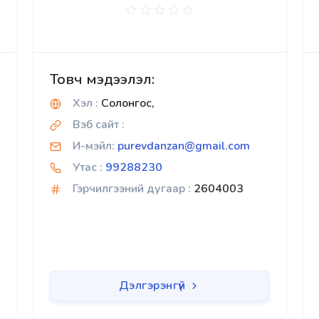
Товч мэдээлэл:
Хэл :
Солонгос,
Вэб сайт :
И-мэйл:
purevdanzan@gmail.com
Утас :
99288230
Гэрчилгээний дугаар :
2604003
Дэлгэрэнгүй