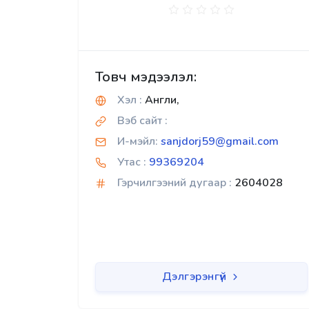
Товч мэдээлэл:
Хэл :
Англи,
Вэб сайт :
И-мэйл:
sanjdorj59@gmail.com
Утас :
99369204
Гэрчилгээний дугаар :
2604028
Дэлгэрэнгүй