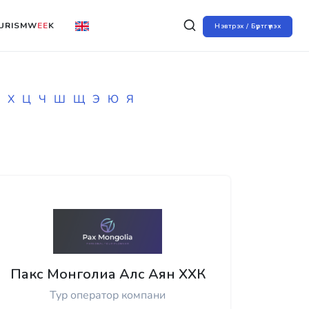
URISMW
EE
K
Нэвтрэх / Бүртгүүлэх
Х
Ц
Ч
Ш
Щ
Э
Ю
Я
Пакс Монголиа Алс Аян ХХК
Тур оператор компани