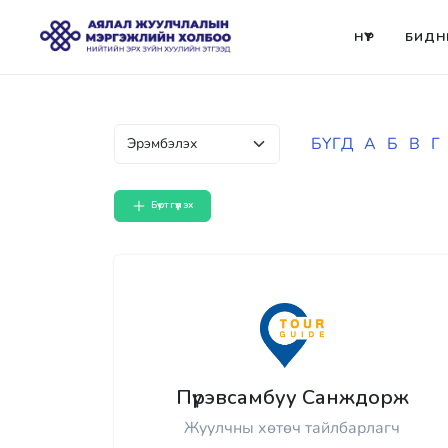
НҮҮР
БИДН
БҮГД
А
Б
В
Г
Бүртгүүлэх
Пүрэвсамбуу Санждорж
Жуулчны хөтөч тайлбарлагч