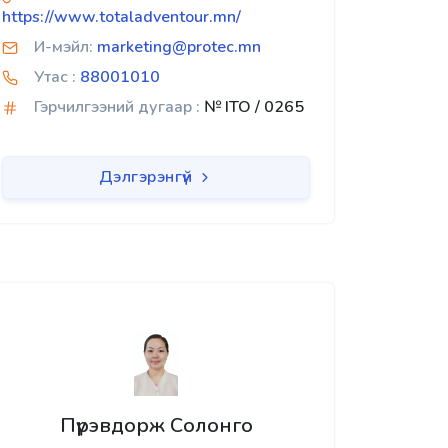
https://www.totaladventour.mn/
И-мэйл:
marketing@protec.mn
Утас :
88001010
Гэрчилгээний дугаар :
№ ITO / 0265
Дэлгэрэнгүй
Пүрэвдорж Солонго