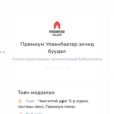
Премиум Улаанбаатар зочид
буудал
ага
Аялал жуулчлалын үйлчилгээний байгууллага
Товч мэдээлэл:
Хаяг :
Чингэлтэй дүүрэг 5-р хороо,
тасганы овоо, Премиум палас