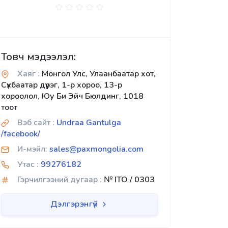
Товч мэдээлэл:
Хаяг :
Монгол Улс, Улаанбаатар хот,
Сүхбаатар дүүрэг, 1-р хороо, 13-р
хороолол, Юу Би Эйч Бюлдинг, 1018
тоот
Вэб сайт :
Undraa Gantulga
/facebook/
И-мэйл:
sales@paxmongolia.com
Утас :
99276182
Гэрчилгээний дугаар :
№ ITO / 0303
Дэлгэрэнгүй