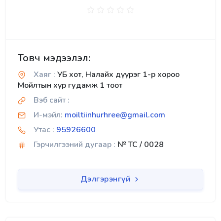
Товч мэдээлэл:
Хаяг :
УБ хот, Налайх дүүрэг 1-р хороо
Мойлтын хүр гудамж 1 тоот
Вэб сайт :
И-мэйл:
moiltiinhurhree@gmail.com
Утас :
95926600
Гэрчилгээний дугаар :
№ TC / 0028
Дэлгэрэнгүй