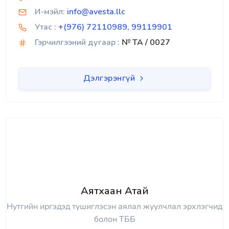
И-мэйл:
info@avesta.llc
Утас :
+(976) 72110989, 99119901
Гэрчилгээний дугаар :
№ TA / 0027
Дэлгэрэнгүй
Аятхаан Атай
Нутгийн иргэдэд түшиглэсэн аялал жуулчлал эрхлэгчид
болон ТББ