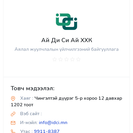
Ай Ди Си Ай ХХК
Аялал жуулчлалын үйлчилгээний байгууллага
Товч мэдээлэл:
Хаяг :
Чингэлтэй дүүрэг 5-р хороо 12 давхар
1202 тоот
Вэб сайт :
И-мэйл:
info@idci.mn
Утас :
9911-8387