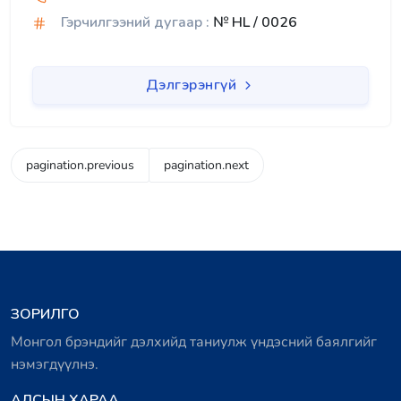
Гэрчилгээний дугаар :
№ HL / 0026
Дэлгэрэнгүй
pagination.previous
pagination.next
ЗОРИЛГО
Монгол брэндийг дэлхийд таниулж үндэсний баялгийг
нэмэгдүүлнэ.
АЛСЫН ХАРАА