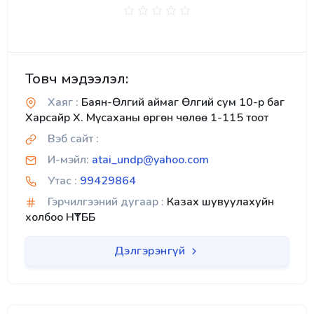
Товч мэдээлэл:
Хаяг :
Баян-Өлгий аймаг Өлгий сум 10-р баг
Харсайр Х. Мүсаханы өргөн чөлөө 1-115 тоот
Вэб сайт :
И-мэйл:
atai_undp@yahoo.com
Утас :
99429864
Гэрчилгээний дугаар :
Казах шувуулахуйн
холбоо НҮТББ
Дэлгэрэнгүй