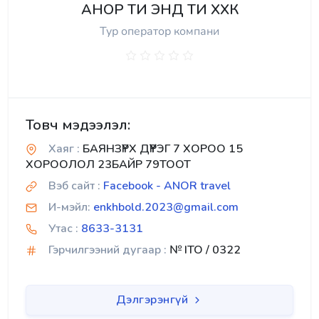
АНОР ТИ ЭНД ТИ ХХК
Тур оператор компани
Товч мэдээлэл:
Хаяг :
БАЯНЗҮРХ ДҮҮРЭГ 7 ХОРОО 15
ХОРООЛОЛ 23БАЙР 79ТООТ
Вэб сайт :
Facebook - ANOR travel
И-мэйл:
enkhbold.2023@gmail.com
Утас :
8633-3131
Гэрчилгээний дугаар :
№ ITO / 0322
Дэлгэрэнгүй