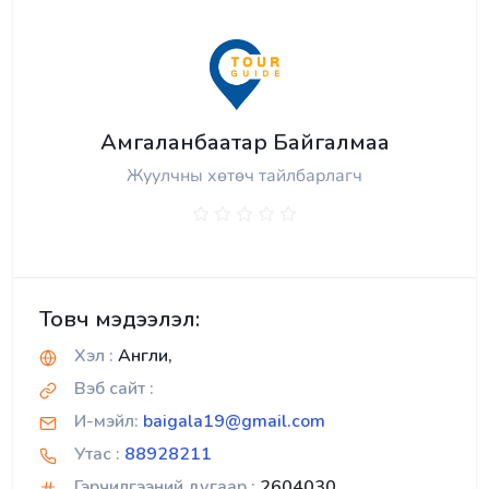
Амгаланбаатар Байгалмаа
Жуулчны хөтөч тайлбарлагч
Товч мэдээлэл:
Хэл :
Англи,
Вэб сайт :
И-мэйл:
baigala19@gmail.com
Утас :
88928211
Гэрчилгээний дугаар :
2604030