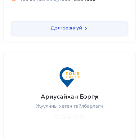
Дэлгэрэнгүй
Ариусайхан Бэргүм
Жуулчны хөтөч тайлбарлагч