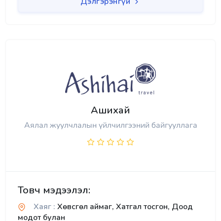
Дэлгэрэнгүй
Ашихай
Аялал жуулчлалын үйлчилгээний байгууллага
Товч мэдээлэл:
Хаяг :
Хөвсгөл аймаг, Хатгал тосгон, Доод
модот булан