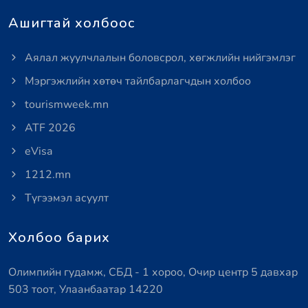
Ашигтай холбоос
Аялал жуулчлалын боловсрол, хөгжлийн нийгэмлэг
Мэргэжлийн хөтөч тайлбарлагчдын холбоо
tourismweek.mn
ATF 2026
eVisa
1212.mn
Түгээмэл асуулт
Холбоо барих
Олимпийн гудамж, СБД - 1 хороо, Очир центр 5 давхар
503 тоот, Улаанбаатар 14220