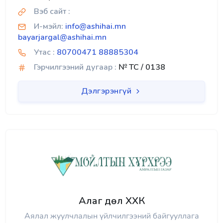
Вэб сайт :
И-мэйл:
info@ashihai.mn
bayarjargal@ashihai.mn
Утас :
80700471 88885304
Гэрчилгээний дугаар :
№ TC / 0138
Дэлгэрэнгүй
Алаг дөл ХХК
Аялал жуулчлалын үйлчилгээний байгууллага