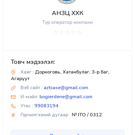
АНЗЦ ХХК
Тур оператор компани
Товч мэдээлэл:
Хаяг :
Дорноговь, Хатанбулаг, 3-р баг,
Агаруут
Вэб сайт :
aztsase@gmail.com
И-мэйл:
bogierdene@gmail.com
Утас :
99083194
Гэрчилгээний дугаар :
№ ITO / 0312