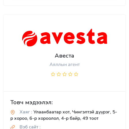
Авеста
Аяллын агент
Товч мэдээлэл:
Хаяг :
Улаанбаатар хот, Чингэлтэй дүүрэг, 5-
р хороо, 6-р хороолол, 4-р байр, 49 тоот
Вэб сайт :