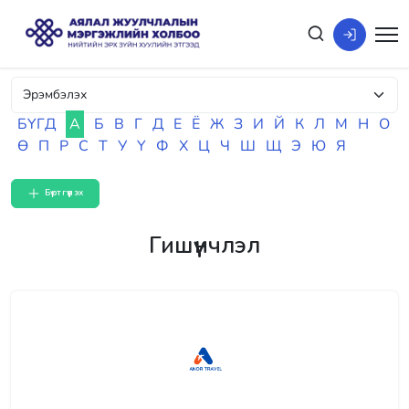
БҮГД
А
Б
В
Г
Д
Е
Ё
Ж
З
И
Й
К
Л
М
Н
О
Ө
П
Р
С
Т
У
Ү
Ф
Х
Ц
Ч
Ш
Щ
Э
Ю
Я
Бүртгүүлэх
Гишүүнчлэл