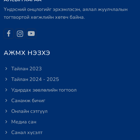
Үндэсний онцлогийг эрхэмлэсэн, аялал жуулчлалын
тогтвортой хөгжлийн хөтөч байна.
АЖМХ НЭЗХЭ
Тайлан 2023
Тайлан 2024 - 2025
Удирдах зөвлөлийн тогтоол
Санамж бичиг
Онлайн сэтгүүл
Медиа сан
Санал хүсэлт