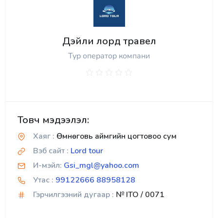
Дэйли лорд травел
Тур оператор компани
Товч мэдээлэл:
Хаяг :
Өмнөговь аймгийн цогтовоо сум
Вэб сайт :
Lord tour
И-мэйл:
Gsi_mgl@yahoo.com
Утас :
99122666 88958128
Гэрчилгээний дугаар :
№ ITO / 0071