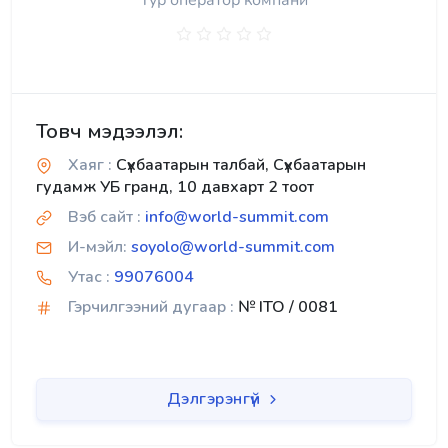
Тур оператор компани
Товч мэдээлэл:
Хаяг :
Сүхбаатарын талбай, Сүхбаатарын
гудамж УБ гранд, 10 давхарт 2 тоот
Вэб сайт :
info@world-summit.com
И-мэйл:
soyolo@world-summit.com
Утас :
99076004
Гэрчилгээний дугаар :
№ ITO / 0081
Дэлгэрэнгүй