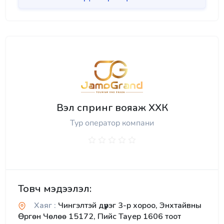
Вэл спринг вояаж ХХК
Тур оператор компани
Товч мэдээлэл:
Хаяг :
Чингэлтэй дүүрэг 3-р хороо, Энхтайвны
Өргөн Чөлөө 15172, Пийс Тауер 1606 тоот