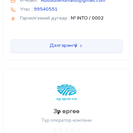
И-мэйл:
"Absolutenomads@gmail.com "
Утас :
99540551
Гэрчилгээний дугаар :
№ INTO / 0002
Дэлгэрэнгүй
Зүр өргөө
Тур оператор компани