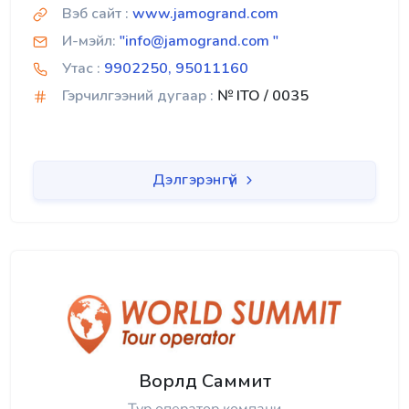
Вэб сайт :
www.jamogrand.com
И-мэйл:
"info@jamogrand.com "
Утас :
9902250, 95011160
Гэрчилгээний дугаар :
№ ITO / 0035
Дэлгэрэнгүй
Ворлд Саммит