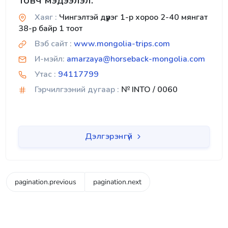
Товч мэдээлэл:
Хаяг :
Чингэлтэй дүүрэг 1-р хороо 2-40 мянгат
38-р байр 1 тоот
Вэб сайт :
www.mongolia-trips.com
И-мэйл:
amarzaya@horseback-mongolia.com
Утас :
94117799
Гэрчилгээний дугаар :
№ INTO / 0060
Дэлгэрэнгүй
pagination.previous
pagination.next