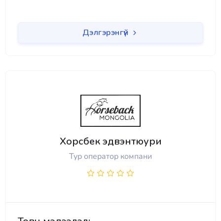
Дэлгэрэнгүй
Хорсбек эдвэнтюури
Тур оператор компани