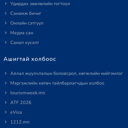
Удирдах зөвлөлийн тогтоол
Санамж бичиг
Онлайн сэтгүүл
Медиа сан
Санал хүсэлт
Ашигтай холбоос
Аялал жуулчлалын боловсрол, хөгжлийн нийгэмлэг
Мэргэжлийн хөтөч тайлбарлагчдын холбоо
tourismweek.mn
ATF 2026
eVisa
1212.mn