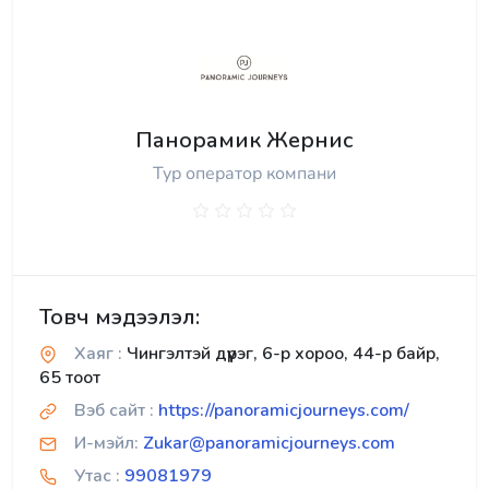
Панорамик Жернис
Тур оператор компани
Товч мэдээлэл:
Хаяг :
Чингэлтэй дүүрэг, 6-р хороо, 44-р байр,
65 тоот
Вэб сайт :
https://panoramicjourneys.com/
И-мэйл:
Zukar@panoramicjourneys.com
Утас :
99081979