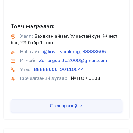
Товч мэдээлэл:
Хаяг :
Захвхан аймаг, Улиастай сум, Жинст
баг, ҮЭ байр 1 тоот
Вэб сайт :
@Jinst tsamkhag, 88888606
И-мэйл:
Zur.urguu.llc.2000@gmail.com
Утас :
88888606. 90110044
Гэрчилгээний дугаар :
№ ITO / 0103
Дэлгэрэнгүй