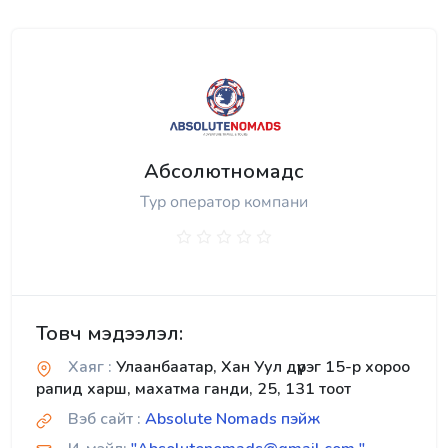
Абсолютномадс
Тур оператор компани
Товч мэдээлэл:
Хаяг :
Улаанбаатар, Хан Уул дүүрэг 15-р хороо
рапид харш, махатма ганди, 25, 131 тоот
Вэб сайт :
Absolute Nomads пэйж