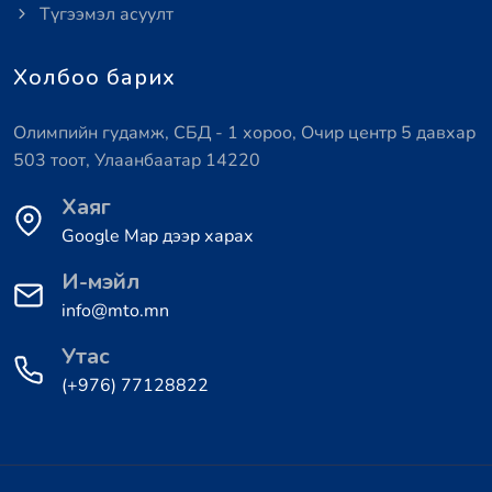
Түгээмэл асуулт
Холбоо барих
Олимпийн гудамж, СБД - 1 хороо, Очир центр 5 давхар
503 тоот, Улаанбаатар 14220
Хаяг
Google Map дээр харах
И-мэйл
info@mto.mn
Утас
(+976) 77128822