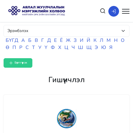
БҮГД
А
Б
В
Г
Д
Е
Ё
Ж
З
И
Й
К
Л
М
Н
О
Ө
П
Р
С
Т
У
Ү
Ф
Х
Ц
Ч
Ш
Щ
Э
Ю
Я
Бүртгүүлэх
Гишүүнчлэл