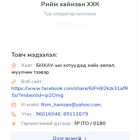
Рийм хайнзан ХХК
Тур оператор компани
Товч мэдээлэл:
Хаяг :
БНХАУ-ын хотуудад хийх аялал,
жуулчин тээвэр
Вэб сайт :
https://www.facebook.com/share/6JFH82kzk31afR
5s/?mibextid=qi2Omg
И-мэйл:
Riim_hainzan@yahoo.com,
Утас :
96016046, 89111679
Гэрчилгээний дугаар :
№ ITO / 0180
Дэлгэрэнгүй