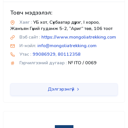
Товч мэдээлэл:
Хаяг :
УБ хот, Сүхбаатар дүүрэг, I хороо,
Жамъян Гүний гудамж 5-2, “Ариг” төв, 106 тоот
Вэб сайт :
https://www.mongoliatrekking.com
И-мэйл:
info@mongoliatrekking.com
Утас :
99086929, 80112358
Гэрчилгээний дугаар :
№ ITO / 0069
Дэлгэрэнгүй