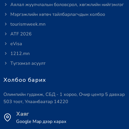
Аялал жуулчлалын боловсрол, хөгжлийн нийгэмлэг
Мэргэжлийн хөтөч тайлбарлагчдын холбоо
tourismweek.mn
ATF 2026
eVisa
1212.mn
Түгээмэл асуулт
Холбоо барих
Олимпийн гудамж, СБД - 1 хороо, Очир центр 5 давхар
503 тоот, Улаанбаатар 14220
Хаяг
Google Map дээр харах