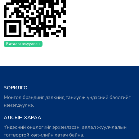
Баталгаажуулсан
ЗОРИЛГО
Монгол брэндийг дэлхийд таниулж үндэсний баялгийг
нэмэгдүүлнэ.
АЛСЫН ХАРАА
Үндэсний онцлогийг эрхэмлэсэн, аялал жуулчлалын
тогтвортой хөгжлийн хөтөч байна.