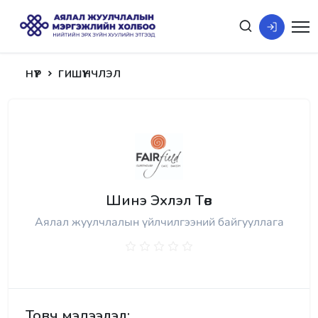
НҮҮР
ГИШҮҮНЧЛЭЛ
Шинэ Эхлэл Төв
Аялал жуулчлалын үйлчилгээний байгууллага
Товч мэдээлэл: