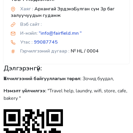
Хаяг :
Архангай ЭрдэнэБулган сум 3р баг
залуучуудын гудамж
Вэб сайт :
И-мэйл:
"info@fairfield.mn "
Утас :
99087745
Гэрчилгээний дугаар :
№ HL / 0004
Дэлгэрэнгүй:
Үйлчилгээний байгууллагын төрөл:
Зочид буудал,
Нэмэлт үйлчилгээ:
"Travel help, laundry, wifi, store, cafe,
bakery "