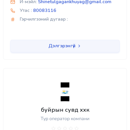
И-мэйл:
Shinetulgagankhuyag@gmail.com
Утас :
80083116
Гэрчилгээний дугаар :
Дэлгэрэнгүй
буйрын сувд ххк
Тур оператор компани