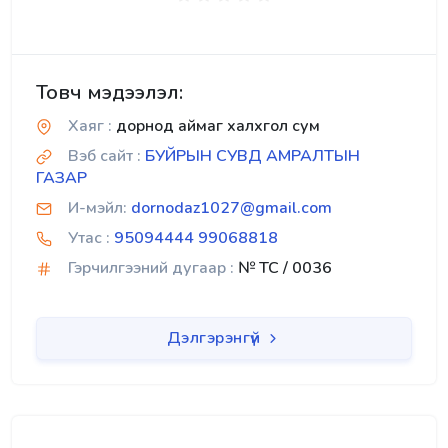
Товч мэдээлэл:
Хаяг :
дорнод аймаг халхгол сум
Вэб сайт :
БУЙРЫН СУВД АМРАЛТЫН
ГАЗАР
И-мэйл:
dornodaz1027@gmail.com
Утас :
95094444 99068818
Гэрчилгээний дугаар :
№ TC / 0036
Дэлгэрэнгүй