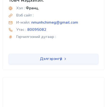
Товч мэдээлэл:
Хэл :
Франц,
Вэб сайт :
И-мэйл:
nmunhchimeg@gmail.com
Утас :
80095082
Гэрчилгээний дугаар :
Дэлгэрэнгүй