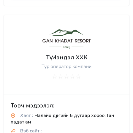
Түү Мандал ХХК
Тур оператор компани
Товч мэдээлэл:
Хаяг :
Налайх дүүргийн 6 дугаар хороо, Ган
хадат ам
Вэб сайт :