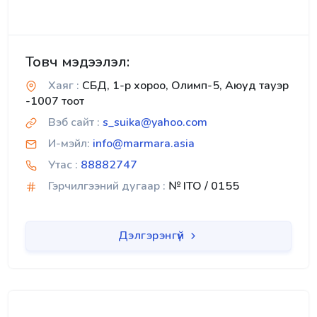
Товч мэдээлэл:
Хаяг :
СБД, 1-р хороо, Олимп-5, Аюуд тауэр
-1007 тоот
Вэб сайт :
s_suika@yahoo.com
И-мэйл:
info@marmara.asia
Утас :
88882747
Гэрчилгээний дугаар :
№ ITO / 0155
Дэлгэрэнгүй