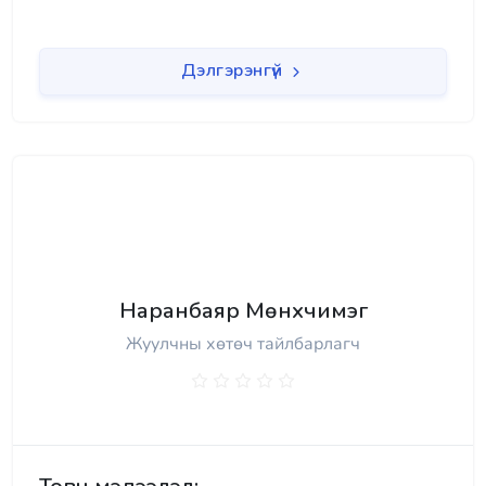
Дэлгэрэнгүй
Наранбаяр Мөнхчимэг
Жуулчны хөтөч тайлбарлагч