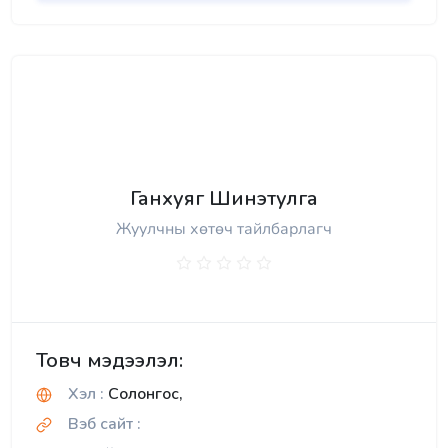
Ганхуяг Шинэтулга
Жуулчны хөтөч тайлбарлагч
Товч мэдээлэл:
Хэл :
Солонгос,
Вэб сайт :