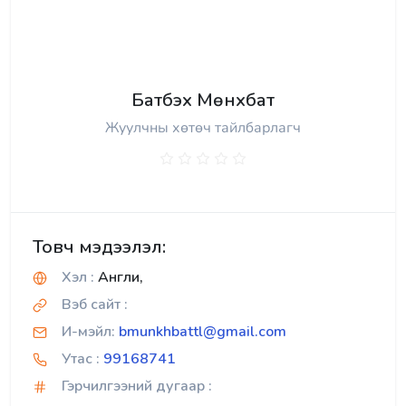
Батбэх Мөнхбат
Жуулчны хөтөч тайлбарлагч
Товч мэдээлэл:
Хэл :
Англи,
Вэб сайт :
И-мэйл:
bmunkhbattl@gmail.com
Утас :
99168741
Гэрчилгээний дугаар :