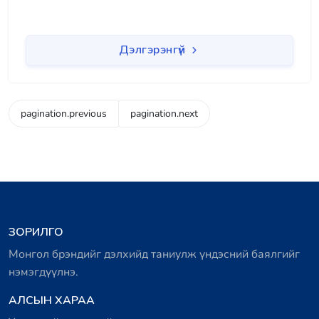
Дэлгэрэнгүй
pagination.previous
pagination.next
ЗОРИЛГО
Монгол брэндийг дэлхийд таниулж үндэсний баялгийг
нэмэгдүүлнэ.
АЛСЫН ХАРАА