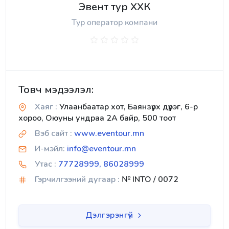
Эвент тур ХХК
Тур оператор компани
Товч мэдээлэл:
Хаяг :
Улаанбаатар хот, Баянзүрх дүүрэг, 6-р
хороо, Оюуны ундраа 2А байр, 500 тоот
Вэб сайт :
www.eventour.mn
И-мэйл:
info@eventour.mn
Утас :
77728999, 86028999
Гэрчилгээний дугаар :
№ INTO / 0072
Дэлгэрэнгүй