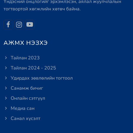
Үндэсний онцлогийг эрхэмлэсэн, аялал жуулчлалын
тогтвортой хөгжлийн хөтөч байна.
АЖМХ НЭЗХЭ
Тайлан 2023
Тайлан 2024 - 2025
Удирдах зөвлөлийн тогтоол
Санамж бичиг
Онлайн сэтгүүл
Медиа сан
Санал хүсэлт