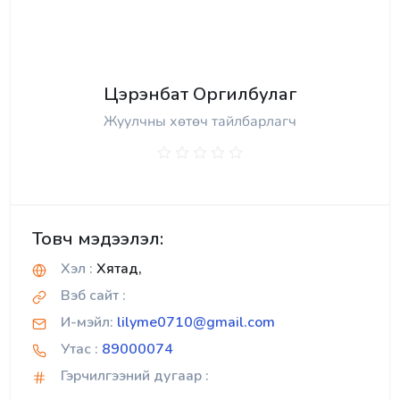
Цэрэнбат Оргилбулаг
Жуулчны хөтөч тайлбарлагч
Товч мэдээлэл:
Хэл :
Хятад,
Вэб сайт :
И-мэйл:
lilyme0710@gmail.com
Утас :
89000074
Гэрчилгээний дугаар :