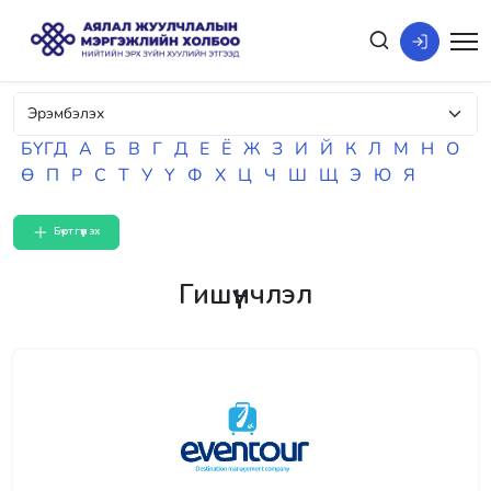
БҮГД
А
Б
В
Г
Д
Е
Ё
Ж
З
И
Й
К
Л
М
Н
О
Ө
П
Р
С
Т
У
Ү
Ф
Х
Ц
Ч
Ш
Щ
Э
Ю
Я
Бүртгүүлэх
Гишүүнчлэл