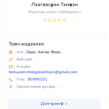
Лхагвасүрэн Тэмүүлэн
Жуулчны хөтөч тайлбарлагч
Товч мэдээлэл:
Хэл :
Орос, Англи, Япон,
Вэб сайт :
И-мэйл:
temuulen.mongoliantours@gmail.com
Утас :
80990101
Гэрчилгээний дугаар :
Дэлгэрэнгүй