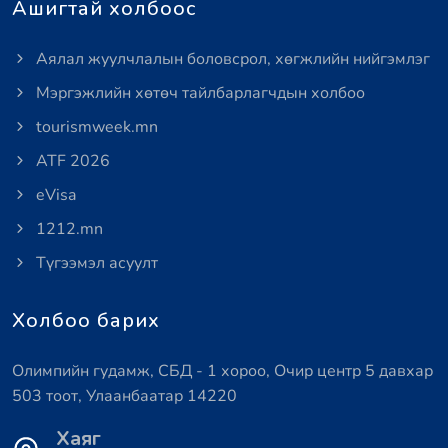
Ашигтай холбоос
Аялал жуулчлалын боловсрол, хөгжлийн нийгэмлэг
Мэргэжлийн хөтөч тайлбарлагчдын холбоо
tourismweek.mn
ATF 2026
eVisa
1212.mn
Түгээмэл асуулт
Холбоо барих
Олимпийн гудамж, СБД - 1 хороо, Очир центр 5 давхар
503 тоот, Улаанбаатар 14220
Хаяг