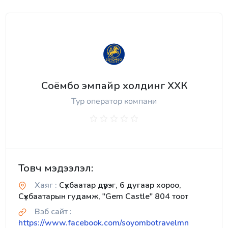
Соёмбо эмпайр холдинг ХХК
Тур оператор компани
Товч мэдээлэл:
Хаяг :
Сүхбаатар дүүрэг, 6 дугаар хороо,
Сүхбаатарын гудамж, "Gem Castle" 804 тоот
Вэб сайт :
https://www.facebook.com/soyombotravelmn