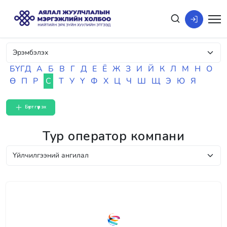
БҮГД
А
Б
В
Г
Д
Е
Ё
Ж
З
И
Й
К
Л
М
Н
О
Ө
П
Р
С
Т
У
Ү
Ф
Х
Ц
Ч
Ш
Щ
Э
Ю
Я
Бүртгүүлэх
Тур оператор компани