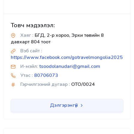
Товч мэдээлэл:
Хаяг :
БГД, 2-р хороо, Эрхи төвийн 8
давхарт 804 тоот
Вэб сайт :
https://www.facebook.com/gotravelmongolia2025
И-мэйл:
tsoodolanudari@gmail.com
Утас :
80706073
Гэрчилгээний дугаар :
OTO/0024
Дэлгэрэнгүй