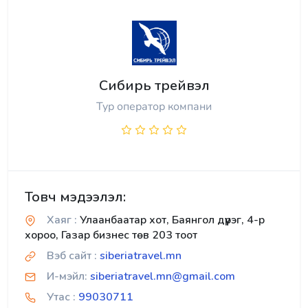
Сибирь трейвэл
Тур оператор компани
Товч мэдээлэл:
Хаяг :
Улаанбаатар хот, Баянгол дүүрэг, 4-р
хороо, Газар бизнес төв 203 тоот
Вэб сайт :
siberiatravel.mn
И-мэйл:
siberiatravel.mn@gmail.com
Утас :
99030711