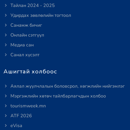
Тайлан 2024 - 2025
Удирдах зөвлөлийн тогтоол
Санамж бичиг
Онлайн сэтгүүл
Медиа сан
Санал хүсэлт
Ашигтай холбоос
Аялал жуулчлалын боловсрол, хөгжлийн нийгэмлэг
Мэргэжлийн хөтөч тайлбарлагчдын холбоо
tourismweek.mn
ATF 2026
eVisa