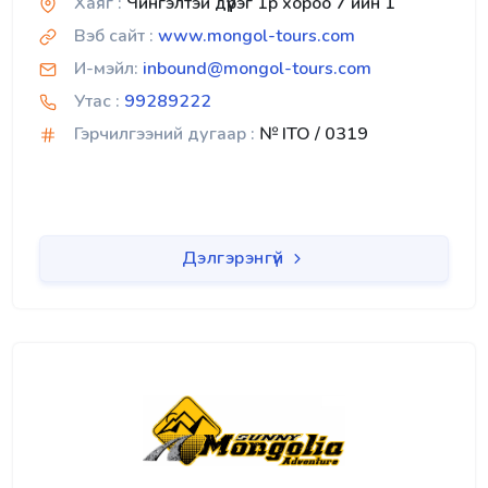
Хаяг :
Чингэлтэй дүүрэг 1р хороо 7 ийн 1
Вэб сайт :
www.mongol-tours.com
И-мэйл:
inbound@mongol-tours.com
Утас :
99289222
Гэрчилгээний дугаар :
№ ITO / 0319
Дэлгэрэнгүй