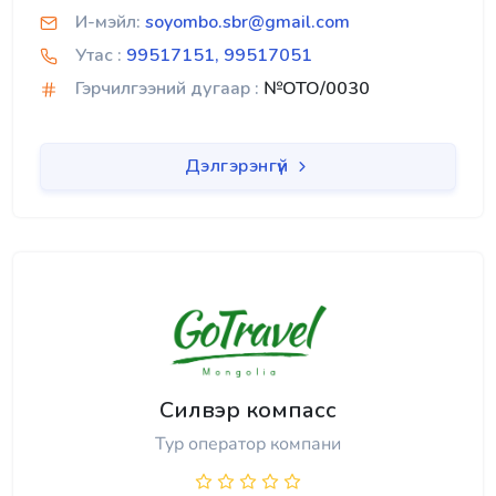
И-мэйл:
soyombo.sbr@gmail.com
Утас :
99517151, 99517051
Гэрчилгээний дугаар :
№OTO/0030
Дэлгэрэнгүй
Силвэр компасс
Тур оператор компани