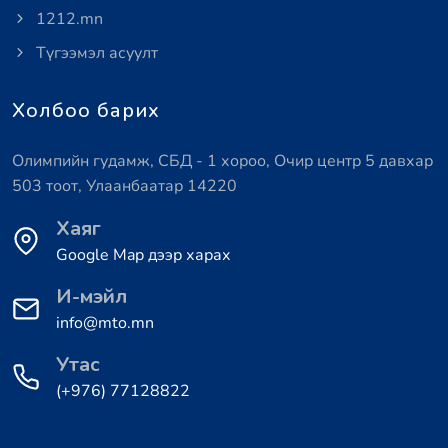
1212.mn
Түгээмэл асуулт
Холбоо барих
Олимпийн гудамж, СБД - 1 хороо, Очир центр 5 давхар
503 тоот, Улаанбаатар 14220
Хаяг
Google Map дээр харах
И-мэйл
info@mto.mn
Утас
(+976) 77128822