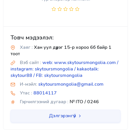
Товч мэдээлэл:
Хаяг :
Хан уул дүүрэг 15-р хороо 6б байр 1
тоот
Вэб сайт :
web: www.skytoursmongolia.com /
instagram: skytoursmongolia / kakaotalk:
skytour88 / FB: skytoursmongolia
И-мэйл:
skytoursmongolia@gmail.com
Утас :
88014117
Гэрчилгээний дугаар :
№ ITO / 0246
Дэлгэрэнгүй