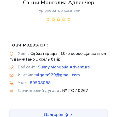
Санни Монголиа Адвенчер
Тур оператор компани
Товч мэдээлэл:
Хаяг :
Сүхбаатар дүүрэг 10-р хороо Цагдаагын
гудамж Гано Эксель байр
Вэб сайт :
Sunny Mongolia Adventure
И-мэйл:
tulgam929@gmail.com
Утас :
80908058
Гэрчилгээний дугаар :
№ ITO / 0267
Дэлгэрэнгүй