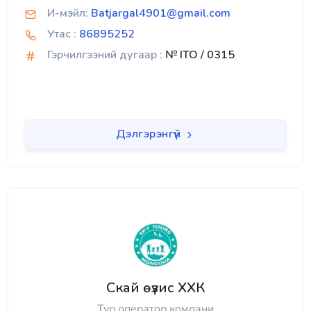
И-мэйл:
Batjargal4901@gmail.com
Утас :
86895252
Гэрчилгээний дугаар :
№ ITO / 0315
Дэлгэрэнгүй
Скай өүзис ХХК
Тур оператор компани