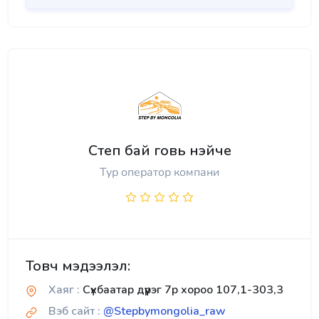
Степ бай говь нэйче
Тур оператор компани
Товч мэдээлэл:
Хаяг :
Сүхбаатар дүүрэг 7р хороо 107,1-303,3
Вэб сайт :
@Stepbymongolia_raw