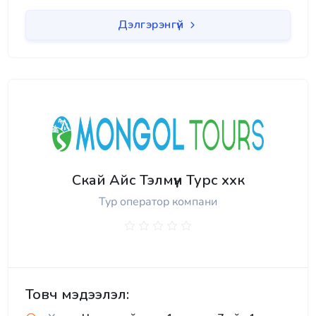
Дэлгэрэнгүй
Скай Айс Тэлмүүн Турс ххк
Тур оператор компани
Товч мэдээлэл: