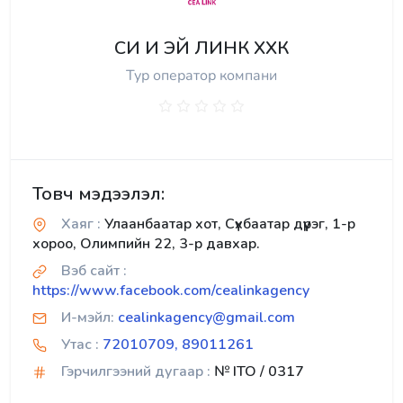
СИ И ЭЙ ЛИНК ХХК
Тур оператор компани
Товч мэдээлэл:
Хаяг :
Улаанбаатар хот, Сүхбаатар дүүрэг, 1-р
хороо, Олимпийн 22, 3-р давхар.
Вэб сайт :
https://www.facebook.com/cealinkagency
И-мэйл:
cealinkagency@gmail.com
Утас :
72010709, 89011261
Гэрчилгээний дугаар :
№ ITO / 0317