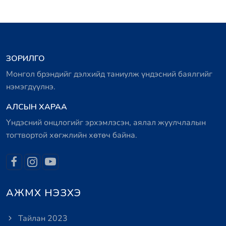
ЗОРИЛГО
Монгол брэндийг дэлхийд таниулж үндэсний баялгийг
нэмэгдүүлнэ.
АЛСЫН ХАРАА
Үндэсний онцлогийг эрхэмлэсэн, аялал жуулчлалын
тогтвортой хөгжлийн хөтөч байна.
АЖМХ НЭЗХЭ
Тайлан 2023