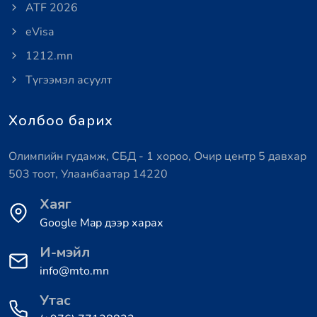
ATF 2026
eVisa
1212.mn
Түгээмэл асуулт
Холбоо барих
Олимпийн гудамж, СБД - 1 хороо, Очир центр 5 давхар
503 тоот, Улаанбаатар 14220
Хаяг
Google Map дээр харах
И-мэйл
info@mto.mn
Утас