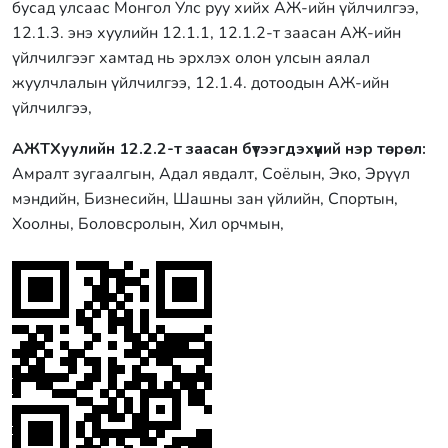
бусад улсаас Монгол Улс руу хийх АЖ-ийн үйлчилгээ,
12.1.3. энэ хуулийн 12.1.1, 12.1.2-т заасан АЖ-ийн
үйлчилгээг хамтад нь эрхлэх олон улсын аялал
жуулчлалын үйлчилгээ, 12.1.4. дотоодын АЖ-ийн
үйлчилгээ,
АЖТХуулийн 12.2.2-т заасан бүтээгдэхүүний нэр төрөл:
Амралт зугаалгын, Адал явдалт, Соёлын, Эко, Эрүүл
мэндийн, Бизнесийн, Шашны зан үйлийн, Спортын,
Хоолны, Боловсролын, Хил орчмын,