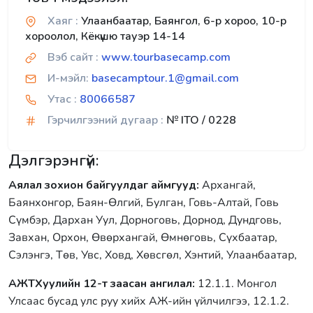
Хаяг :
Улаанбаатар, Баянгол, 6-р хороо, 10-р
хороолол, Кёкүшю тауэр 14-14
Вэб сайт :
www.tourbasecamp.com
И-мэйл:
basecamptour.1@gmail.com
Утас :
80066587
Гэрчилгээний дугаар :
№ ITO / 0228
Дэлгэрэнгүй:
Аялал зохион байгуулдаг аймгууд:
Архангай,
Баянхонгор, Баян-Өлгий, Булган, Говь-Алтай, Говь
Сүмбэр, Дархан Уул, Дорноговь, Дорнод, Дундговь,
Завхан, Орхон, Өвөрхангай, Өмнөговь, Сүхбаатар,
Сэлэнгэ, Төв, Увс, Ховд, Хөвсгөл, Хэнтий, Улаанбаатар,
АЖТХуулийн 12-т заасан ангилал:
12.1.1. Монгол
Улсаас бусад улс руу хийх АЖ-ийн үйлчилгээ, 12.1.2.