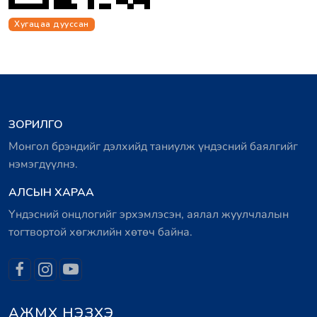
Хугацаа дууссан
ЗОРИЛГО
Монгол брэндийг дэлхийд таниулж үндэсний баялгийг
нэмэгдүүлнэ.
АЛСЫН ХАРАА
Үндэсний онцлогийг эрхэмлэсэн, аялал жуулчлалын
тогтвортой хөгжлийн хөтөч байна.
АЖМХ НЭЗХЭ