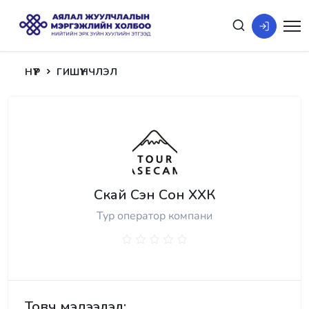
НҮҮР
ГИШҮҮНЧЛЭЛ
Скай Сэн Сон ХХК
Тур оператор компани
Товч мэдээлэл: