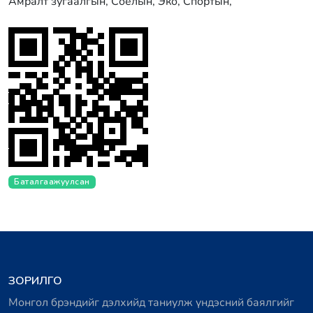
Амралт зугаалгын, Соёлын, Эко, Спортын,
Баталгаажуулсан
ЗОРИЛГО
Монгол брэндийг дэлхийд таниулж үндэсний баялгийг