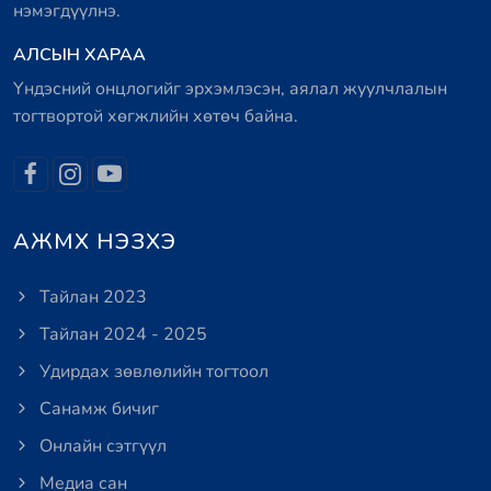
нэмэгдүүлнэ.
АЛСЫН ХАРАА
Үндэсний онцлогийг эрхэмлэсэн, аялал жуулчлалын
тогтвортой хөгжлийн хөтөч байна.
АЖМХ НЭЗХЭ
Тайлан 2023
Тайлан 2024 - 2025
Удирдах зөвлөлийн тогтоол
Санамж бичиг
Онлайн сэтгүүл
Медиа сан