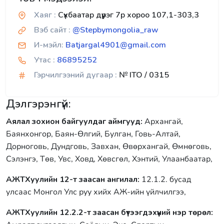
Хаяг :
Сүхбаатар дүүрэг 7р хороо 107,1-303,3
Вэб сайт :
@Stepbymongolia_raw
И-мэйл:
Batjargal4901@gmail.com
Утас :
86895252
Гэрчилгээний дугаар :
№ ITO / 0315
Дэлгэрэнгүй:
Аялал зохион байгуулдаг аймгууд:
Архангай,
Баянхонгор, Баян-Өлгий, Булган, Говь-Алтай,
Дорноговь, Дундговь, Завхан, Өвөрхангай, Өмнөговь,
Сэлэнгэ, Төв, Увс, Ховд, Хөвсгөл, Хэнтий, Улаанбаатар,
АЖТХуулийн 12-т заасан ангилал:
12.1.2. бусад
улсаас Монгол Улс руу хийх АЖ-ийн үйлчилгээ,
АЖТХуулийн 12.2.2-т заасан бүтээгдэхүүний нэр төрөл: