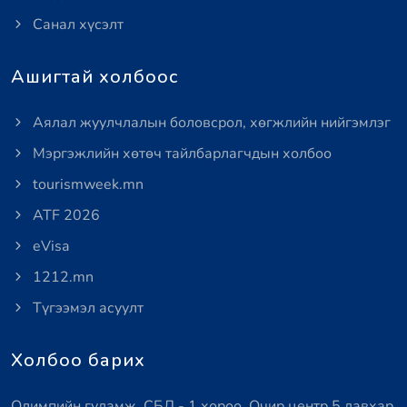
Санал хүсэлт
Ашигтай холбоос
Аялал жуулчлалын боловсрол, хөгжлийн нийгэмлэг
Мэргэжлийн хөтөч тайлбарлагчдын холбоо
tourismweek.mn
ATF 2026
eVisa
1212.mn
Түгээмэл асуулт
Холбоо барих
Олимпийн гудамж, СБД - 1 хороо, Очир центр 5 давхар