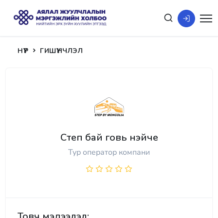
НҮҮР
ГИШҮҮНЧЛЭЛ
Степ бай говь нэйче
Тур оператор компани
Товч мэдээлэл: