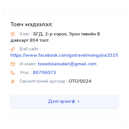
Товч мэдээлэл:
Хаяг :
БГД, 2-р хороо, Эрхи төвийн 8
давхарт 804 тоот
Вэб сайт :
https://www.facebook.com/gotravelmongolia2025
И-мэйл:
tsoodolanudari@gmail.com
Утас :
80706073
Гэрчилгээний дугаар :
OTO/0024
Дэлгэрэнгүй