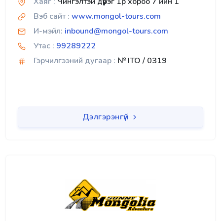
Хаяг :
Чингэлтэй дүүрэг 1р хороо 7 ийн 1
Вэб сайт :
www.mongol-tours.com
И-мэйл:
inbound@mongol-tours.com
Утас :
99289222
Гэрчилгээний дугаар :
№ ITO / 0319
Дэлгэрэнгүй