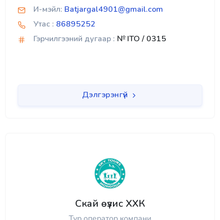
И-мэйл:
Batjargal4901@gmail.com
Утас :
86895252
Гэрчилгээний дугаар :
№ ITO / 0315
Дэлгэрэнгүй
Скай өүзис ХХК
Тур оператор компани