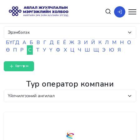
БҮГД
А
Б
В
Г
Д
Е
Ё
Ж
З
И
Й
К
Л
М
Н
О
Ө
П
Р
С
Т
У
Ү
Ф
Х
Ц
Ч
Ш
Щ
Э
Ю
Я
Бүртгүүлэх
Тур оператор компани