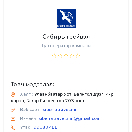
Сибирь трейвэл
Тур оператор компани
Товч мэдээлэл:
Хаяг :
Улаанбаатар хот, Баянгол дүүрэг, 4-р
хороо, Газар бизнес төв 203 тоот
Вэб сайт :
siberiatravel.mn
И-мэйл:
siberiatravel.mn@gmail.com
Утас :
99030711