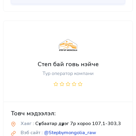
Степ бай говь нэйче
Тур оператор компани
Товч мэдээлэл:
Хаяг :
Сүхбаатар дүүрэг 7р хороо 107,1-303,3
Вэб сайт :
@Stepbymongolia_raw