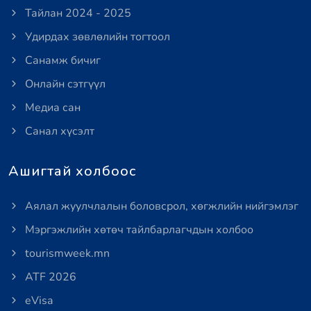
Тайлан 2024 - 2025
Удирдах зөвлөлийн тогтоол
Санамж бичиг
Онлайн сэтгүүл
Медиа сан
Санал хүсэлт
Ашигтай холбоос
Аялал жуулчлалын боловсрол, хөгжлийн нийгэмлэг
Мэргэжлийн хөтөч тайлбарлагчдын холбоо
tourismweek.mn
ATF 2026
eVisa