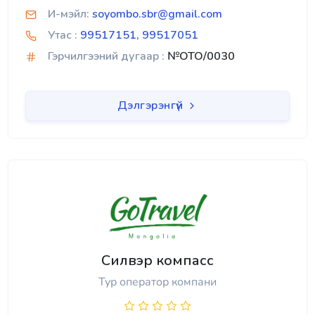
И-мэйл:
soyombo.sbr@gmail.com
Утас :
99517151, 99517051
Гэрчилгээний дугаар :
№OTO/0030
Дэлгэрэнгүй
Силвэр компасс
Тур оператор компани