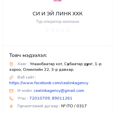
СИ И ЭЙ ЛИНК ХХК
Тур оператор компани
Товч мэдээлэл:
Хаяг :
Улаанбаатар хот, Сүхбаатар дүүрэг, 1-р
хороо, Олимпийн 22, 3-р давхар.
Вэб сайт :
https://www.facebook.com/cealinkagency
И-мэйл:
cealinkagency@gmail.com
Утас :
72010709, 89011261
Гэрчилгээний дугаар :
№ ITO / 0317