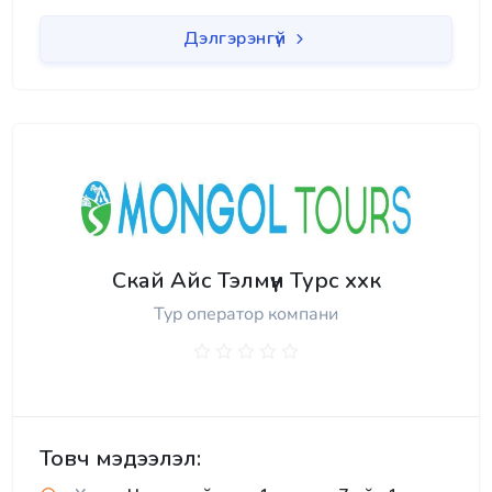
Дэлгэрэнгүй
Скай Айс Тэлмүүн Турс ххк
Тур оператор компани
Товч мэдээлэл: