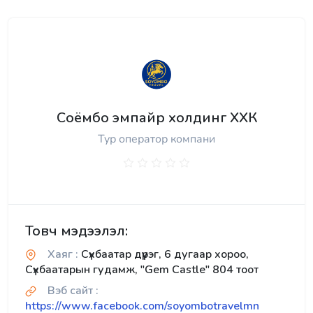
Соёмбо эмпайр холдинг ХХК
Тур оператор компани
Товч мэдээлэл:
Хаяг :
Сүхбаатар дүүрэг, 6 дугаар хороо,
Сүхбаатарын гудамж, "Gem Castle" 804 тоот
Вэб сайт :
https://www.facebook.com/soyombotravelmn