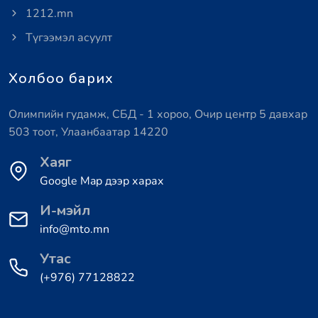
1212.mn
Түгээмэл асуулт
Холбоо барих
Олимпийн гудамж, СБД - 1 хороо, Очир центр 5 давхар
503 тоот, Улаанбаатар 14220
Хаяг
Google Map дээр харах
И-мэйл
info@mto.mn
Утас
(+976) 77128822