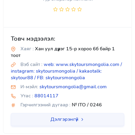
Товч мэдээлэл:
Хаяг :
Хан уул дүүрэг 15-р хороо 6б байр 1
тоот
Вэб сайт :
web: www.skytoursmongolia.com /
instagram: skytoursmongolia / kakaotalk:
skytour88 / FB: skytoursmongolia
И-мэйл:
skytoursmongolia@gmail.com
Утас :
88014117
Гэрчилгээний дугаар :
№ ITO / 0246
Дэлгэрэнгүй