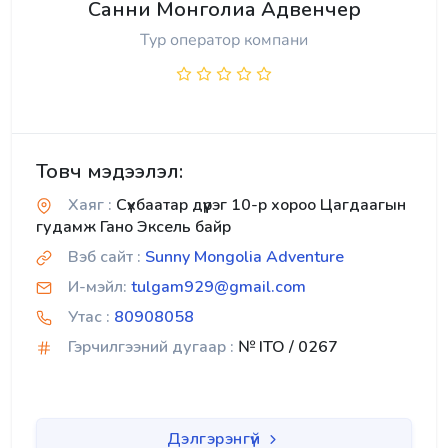
Санни Монголиа Адвенчер
Тур оператор компани
Товч мэдээлэл:
Хаяг :
Сүхбаатар дүүрэг 10-р хороо Цагдаагын
гудамж Гано Эксель байр
Вэб сайт :
Sunny Mongolia Adventure
И-мэйл:
tulgam929@gmail.com
Утас :
80908058
Гэрчилгээний дугаар :
№ ITO / 0267
Дэлгэрэнгүй