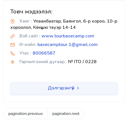
Товч мэдээлэл:
Хаяг :
Улаанбаатар, Баянгол, 6-р хороо, 10-р
хороолол, Кёкүшю тауэр 14-14
Вэб сайт :
www.tourbasecamp.com
И-мэйл:
basecamptour.1@gmail.com
Утас :
80066587
Гэрчилгээний дугаар :
№ ITO / 0228
Дэлгэрэнгүй
pagination.previous
pagination.next