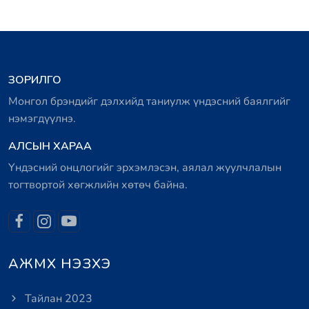
ЗОРИЛГО
Монгол брэндийг дэлхийд таниулж үндэсний баялгийг
нэмэгдүүлнэ.
АЛСЫН ХАРАА
Үндэсний онцлогийг эрхэмлэсэн, аялал жуулчлалын
тогтвортой хөгжлийн хөтөч байна.
АЖМХ НЭЗХЭ
Тайлан 2023