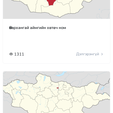
Өвөрхангай аймгийн хөтөч ном
1311
Дэлгэрэнгүй