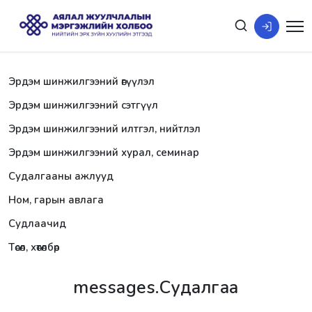
Эрдэм шинжилгээний өгүүлэл
Эрдэм шинжилгээний сэтгүүл
Эрдэм шинжилгээний илтгэл, нийтлэл
Эрдэм шинжилгээний хурал, семинар
Судалгааны ажлууд
Ном, гарын авлага
Судлаачид
Төсөл, хөтөлбөр
messages.Судалгаа