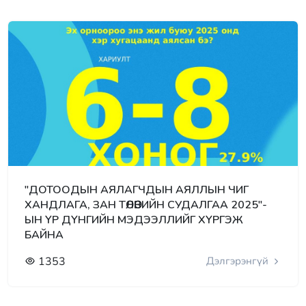
"ДОТООДЫН АЯЛАГЧДЫН АЯЛЛЫН ЧИГ
ХАНДЛАГА, ЗАН ТӨЛӨВИЙН СУДАЛГАА 2025"-
ЫН ҮР ДҮНГИЙН МЭДЭЭЛЛИЙГ ХҮРГЭЖ
БАЙНА
1353
Дэлгэрэнгүй