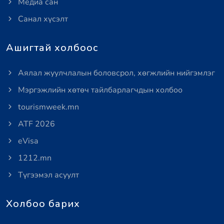
Медиа сан
Санал хүсэлт
Ашигтай холбоос
Аялал жуулчлалын боловсрол, хөгжлийн нийгэмлэг
Мэргэжлийн хөтөч тайлбарлагчдын холбоо
tourismweek.mn
ATF 2026
eVisa
1212.mn
Түгээмэл асуулт
Холбоо барих