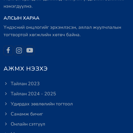
нэмэгдүүлнэ.
АЛСЫН ХАРАА
Үндэсний онцлогийг эрхэмлэсэн, аялал жуулчлалын
тогтвортой хөгжлийн хөтөч байна.
АЖМХ НЭЗХЭ
Тайлан 2023
Тайлан 2024 - 2025
Удирдах зөвлөлийн тогтоол
Санамж бичиг
Онлайн сэтгүүл