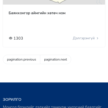
Баянхонгор аймгийн хөтөч ном
1303
Дэлгэрэнгүй
pagination.previous
pagination.next
ЗОРИЛГО
Монгол брэндийг дэлхийд таниулж үндэсний баялгийг