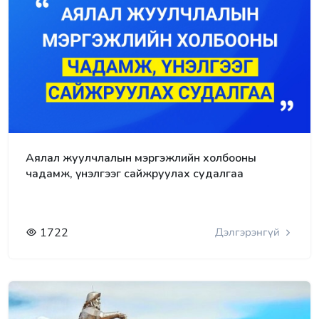
Аялал жуулчлалын мэргэжлийн холбооны
чадамж, үнэлгээг сайжруулах судалгаа
1722
Дэлгэрэнгүй