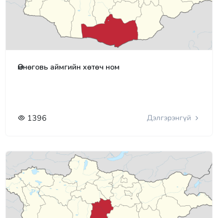
Өмнөговь аймгийн хөтөч ном
1396
Дэлгэрэнгүй