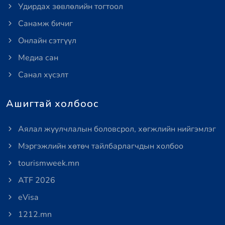
Удирдах зөвлөлийн тогтоол
Санамж бичиг
Онлайн сэтгүүл
Медиа сан
Санал хүсэлт
Ашигтай холбоос
Аялал жуулчлалын боловсрол, хөгжлийн нийгэмлэг
Мэргэжлийн хөтөч тайлбарлагчдын холбоо
tourismweek.mn
ATF 2026
eVisa
1212.mn