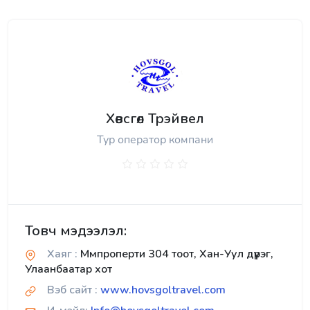
Хөвсгөл Трэйвел
Тур оператор компани
Товч мэдээлэл:
Хаяг :
Ммпроперти 304 тоот, Хан-Уул дүүрэг,
Улаанбаатар хот
Вэб сайт :
www.hovsgoltravel.com