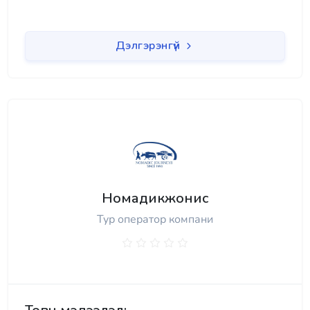
Дэлгэрэнгүй
Номадикжонис
Тур оператор компани