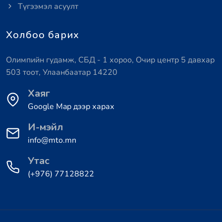
Түгээмэл асуулт
Холбоо барих
Олимпийн гудамж, СБД - 1 хороо, Очир центр 5 давхар
503 тоот, Улаанбаатар 14220
Хаяг
Google Map дээр харах
И-мэйл
info@mto.mn
Утас
(+976) 77128822