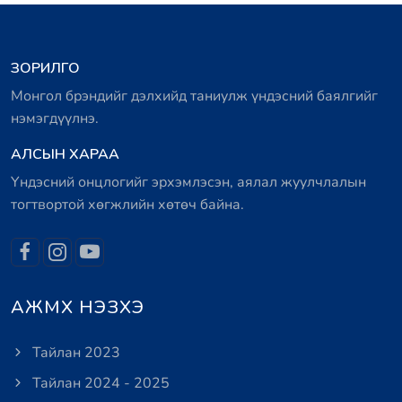
ЗОРИЛГО
Монгол брэндийг дэлхийд таниулж үндэсний баялгийг
нэмэгдүүлнэ.
АЛСЫН ХАРАА
Үндэсний онцлогийг эрхэмлэсэн, аялал жуулчлалын
тогтвортой хөгжлийн хөтөч байна.
АЖМХ НЭЗХЭ
Тайлан 2023
Тайлан 2024 - 2025