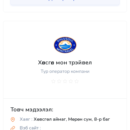
Хөвсгөл мон трэйвел
Тур оператор компани
Товч мэдээлэл:
Хаяг :
Хөвсгөл аймаг, Мөрөн сум, 8-р баг
Вэб сайт :