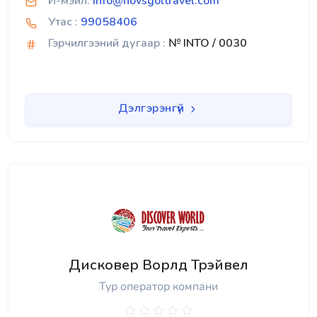
И-мэйл:
Info@hovsgoltravel.com
Утас :
99058406
Гэрчилгээний дугаар :
№ INTO / 0030
Дэлгэрэнгүй
Дисковер Ворлд Трэйвел
Тур оператор компани