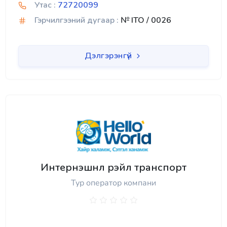
Утас :
72720099
Гэрчилгээний дугаар :
№ ITO / 0026
Дэлгэрэнгүй
Интернэшнл рэйл транспорт
Тур оператор компани