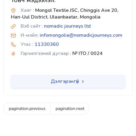
Товч мэдээлэл:
Хаяг :
Mongol Textile JSC, Chinggis Ave 20,
Han-Uul District, Ulaanbaatar, Mongolia
Вэб сайт :
nomadic journeys ltd
И-мэйл:
infomongolia@nomadicjourneys.com
Утас :
11330360
Гэрчилгээний дугаар :
№ ITO / 0024
Дэлгэрэнгүй
pagination.previous
pagination.next