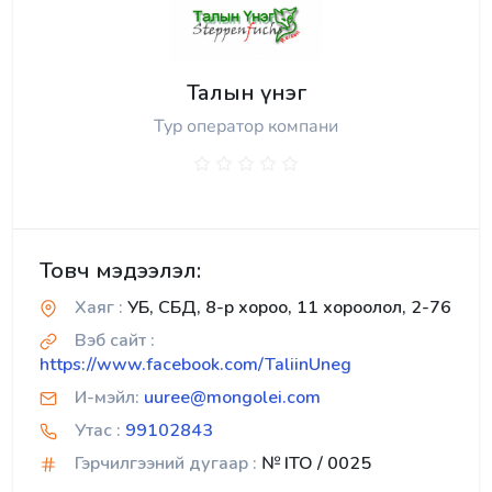
Талын үнэг
Тур оператор компани
Товч мэдээлэл:
Хаяг :
УБ, СБД, 8-р хороо, 11 хороолол, 2-76
Вэб сайт :
https://www.facebook.com/TaliinUneg
И-мэйл:
uuree@mongolei.com
Утас :
99102843
Гэрчилгээний дугаар :
№ ITO / 0025