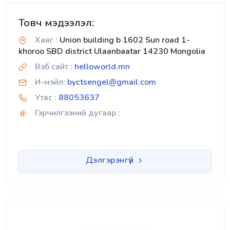
Товч мэдээлэл:
Хаяг :
Union building b 1602 Sun road 1-
khoroo SBD district Ulaanbaatar 14230 Mongolia
Вэб сайт :
helloworld.mn
И-мэйл:
byctsengel@gmail.com
Утас :
88053637
Гэрчилгээний дугаар :
Дэлгэрэнгүй