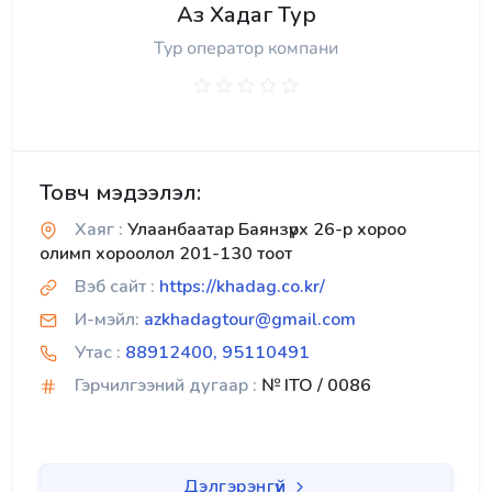
Аз Хадаг Тур
Тур оператор компани
Товч мэдээлэл:
Хаяг :
Улаанбаатар Баянзүрх 26-р хороо
олимп хороолол 201-130 тоот
Вэб сайт :
https://khadag.co.kr/
И-мэйл:
azkhadagtour@gmail.com
Утас :
88912400, 95110491
Гэрчилгээний дугаар :
№ ITO / 0086
Дэлгэрэнгүй