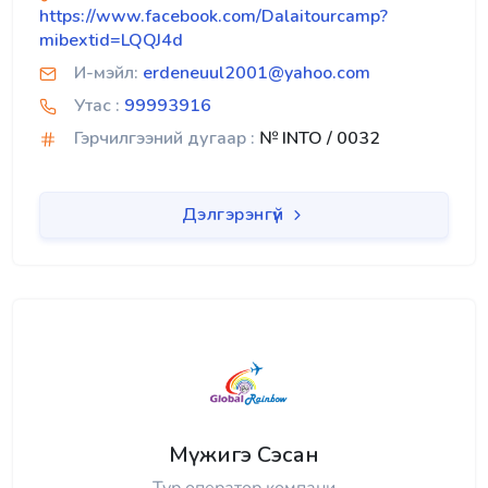
https://www.facebook.com/Dalaitourcamp?
mibextid=LQQJ4d
И-мэйл:
erdeneuul2001@yahoo.com
Утас :
99993916
Гэрчилгээний дугаар :
№ INTO / 0032
Дэлгэрэнгүй
Мүжигэ Сэсан