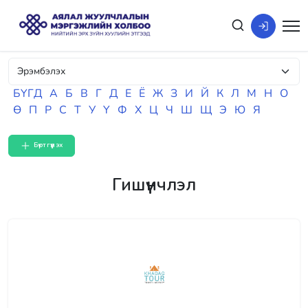
БҮГД
А
Б
В
Г
Д
Е
Ё
Ж
З
И
Й
К
Л
М
Н
О
Ө
П
Р
С
Т
У
Ү
Ф
Х
Ц
Ч
Ш
Щ
Э
Ю
Я
Бүртгүүлэх
Гишүүнчлэл