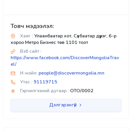
Товч мэдээлэл:
Хаяг :
Улаанбаатар хот, Сүхбаатар дүүрэг, 6-р
хороо Метро Бизнес төв 1101 тоот
Вэб сайт :
https://www.facebook.com/DiscoverMongoliaTrav
el/
И-мэйл:
people@discovermongolia.mn
Утас :
91119715
Гэрчилгээний дугаар :
OTO/0002
Дэлгэрэнгүй