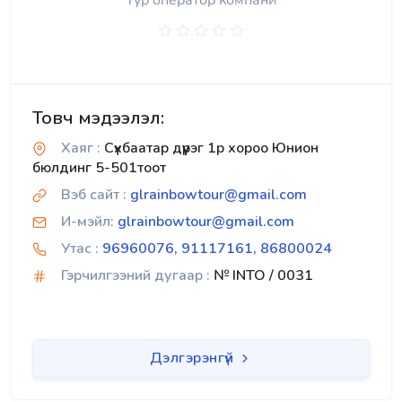
Тур оператор компани
Товч мэдээлэл:
Хаяг :
Сүхбаатар дүүрэг 1р хороо Юнион
бюлдинг 5-501тоот
Вэб сайт :
glrainbowtour@gmail.com
И-мэйл:
glrainbowtour@gmail.com
Утас :
96960076, 91117161, 86800024
Гэрчилгээний дугаар :
№ INTO / 0031
Дэлгэрэнгүй