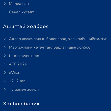
Медиа сан
Санал хүсэлт
Ашигтай холбоос
Аялал жуулчлалын боловсрол, хөгжлийн нийгэмлэг
Мэргэжлийн хөтөч тайлбарлагчдын холбоо
tourismweek.mn
ATF 2026
eVisa
1212.mn
Түгээмэл асуулт
Холбоо барих