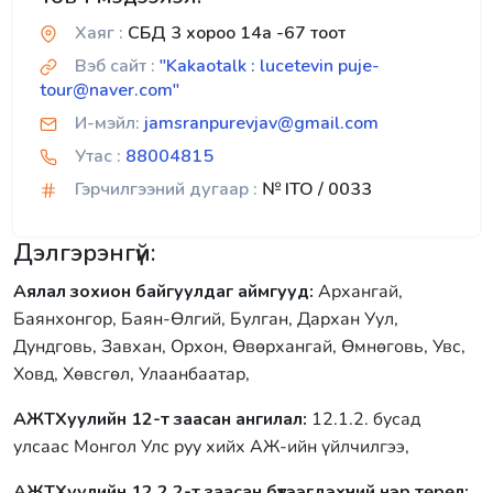
Хаяг :
СБД 3 хороо 14а -67 тоот
Вэб сайт :
"Kakaotalk : lucetevin puje-
tour@naver.com"
И-мэйл:
jamsranpurevjav@gmail.com
Утас :
88004815
Гэрчилгээний дугаар :
№ ITO / 0033
Дэлгэрэнгүй:
Аялал зохион байгуулдаг аймгууд:
Архангай,
Баянхонгор, Баян-Өлгий, Булган, Дархан Уул,
Дундговь, Завхан, Орхон, Өвөрхангай, Өмнөговь, Увс,
Ховд, Хөвсгөл, Улаанбаатар,
АЖТХуулийн 12-т заасан ангилал:
12.1.2. бусад
улсаас Монгол Улс руу хийх АЖ-ийн үйлчилгээ,
АЖТХуулийн 12.2.2-т заасан бүтээгдэхүүний нэр төрөл: