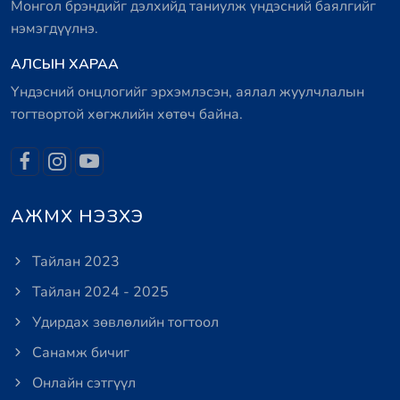
Монгол брэндийг дэлхийд таниулж үндэсний баялгийг
нэмэгдүүлнэ.
АЛСЫН ХАРАА
Үндэсний онцлогийг эрхэмлэсэн, аялал жуулчлалын
тогтвортой хөгжлийн хөтөч байна.
АЖМХ НЭЗХЭ
Тайлан 2023
Тайлан 2024 - 2025
Удирдах зөвлөлийн тогтоол
Санамж бичиг
Онлайн сэтгүүл