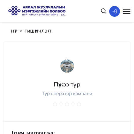
НҮҮР
ГИШҮҮНЧЛЭЛ
Пүүжээ тур
Тур оператор компани
Товч мэдээлэл: