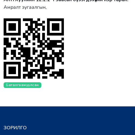
Амралт зугаалгын,
Баталгаажуулсан
ЗОРИЛГО