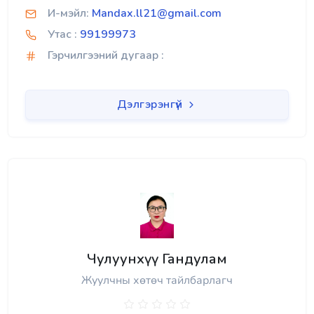
И-мэйл:
Mandax.ll21@gmail.com
Утас :
99199973
Гэрчилгээний дугаар :
Дэлгэрэнгүй
Чулуунхүү Гандулам
Жуулчны хөтөч тайлбарлагч