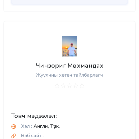
Чинзориг Мөнхмандах
Жуулчны хөтөч тайлбарлагч
Товч мэдээлэл:
Хэл :
Англи, Түрк,
Вэб сайт :