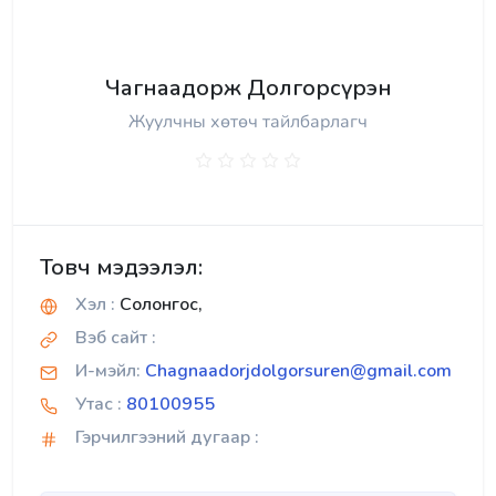
Чагнаадорж Долгорсүрэн
Жуулчны хөтөч тайлбарлагч
Товч мэдээлэл:
Хэл :
Солонгос,
Вэб сайт :
И-мэйл:
Chagnaadorjdolgorsuren@gmail.com
Утас :
80100955
Гэрчилгээний дугаар :