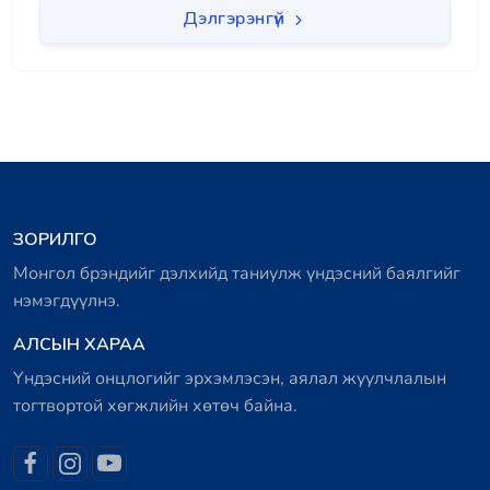
Дэлгэрэнгүй
ЗОРИЛГО
Монгол брэндийг дэлхийд таниулж үндэсний баялгийг
нэмэгдүүлнэ.
АЛСЫН ХАРАА
Үндэсний онцлогийг эрхэмлэсэн, аялал жуулчлалын
тогтвортой хөгжлийн хөтөч байна.