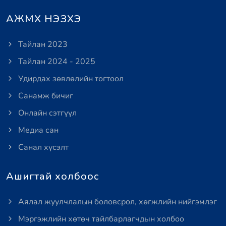
АЖМХ НЭЗХЭ
Тайлан 2023
Тайлан 2024 - 2025
Удирдах зөвлөлийн тогтоол
Санамж бичиг
Онлайн сэтгүүл
Медиа сан
Санал хүсэлт
Ашигтай холбоос
Аялал жуулчлалын боловсрол, хөгжлийн нийгэмлэг
Мэргэжлийн хөтөч тайлбарлагчдын холбоо