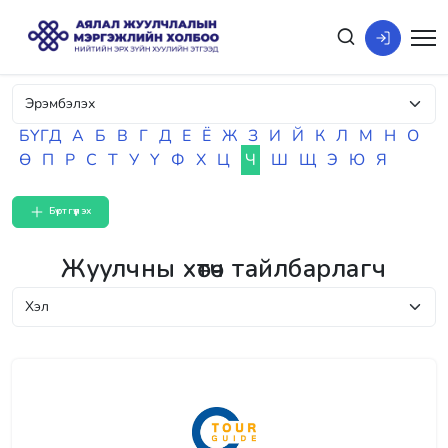
БҮГД
А
Б
В
Г
Д
Е
Ё
Ж
З
И
Й
К
Л
М
Н
О
Ө
П
Р
С
Т
У
Ү
Ф
Х
Ц
Ч
Ш
Щ
Э
Ю
Я
Бүртгүүлэх
Жуулчны хөтөч тайлбарлагч