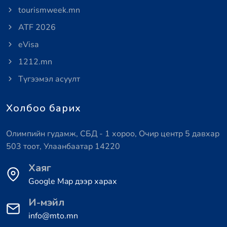
tourismweek.mn
ATF 2026
eVisa
1212.mn
Түгээмэл асуулт
Холбоо барих
Олимпийн гудамж, СБД - 1 хороо, Очир центр 5 давхар
503 тоот, Улаанбаатар 14220
Хаяг
Google Map дээр харах
И-мэйл
info@mto.mn