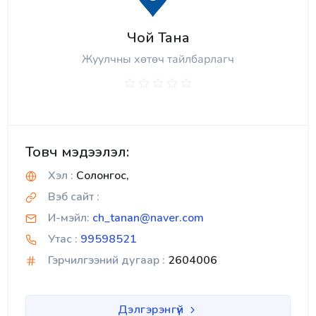
Чой Тана
Жуулчны хөтөч тайлбарлагч
Товч мэдээлэл:
Хэл :
Солонгос,
Вэб сайт :
И-мэйл:
ch_tanan@naver.com
Утас :
99598521
Гэрчилгээний дугаар :
2604006
Дэлгэрэнгүй