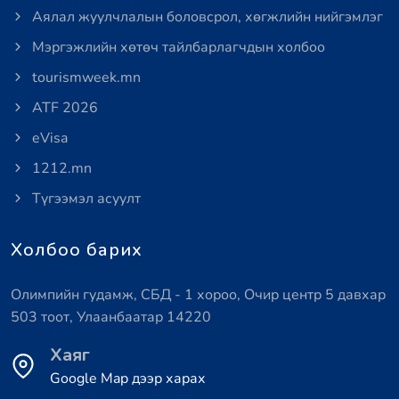
Аялал жуулчлалын боловсрол, хөгжлийн нийгэмлэг
Мэргэжлийн хөтөч тайлбарлагчдын холбоо
tourismweek.mn
ATF 2026
eVisa
1212.mn
Түгээмэл асуулт
Холбоо барих
Олимпийн гудамж, СБД - 1 хороо, Очир центр 5 давхар
503 тоот, Улаанбаатар 14220
Хаяг
Google Map дээр харах