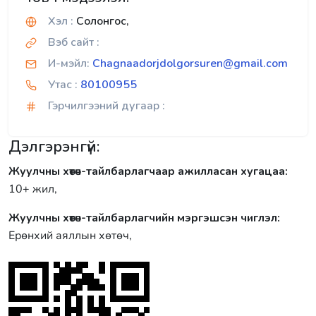
Хэл :
Солонгос,
Вэб сайт :
И-мэйл:
Chagnaadorjdolgorsuren@gmail.com
Утас :
80100955
Гэрчилгээний дугаар :
Дэлгэрэнгүй:
Жуулчны хөтөч-тайлбарлагчаар ажилласан хугацаа:
10+ жил,
Жуулчны хөтөч-тайлбарлагчийн мэргэшсэн чиглэл:
Ерөнхий аяллын хөтөч,