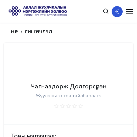
НҮҮР
ГИШҮҮНЧЛЭЛ
Чагнаадорж Долгорсүрэн
Жуулчны хөтөч тайлбарлагч
Товч мэдээлэл: