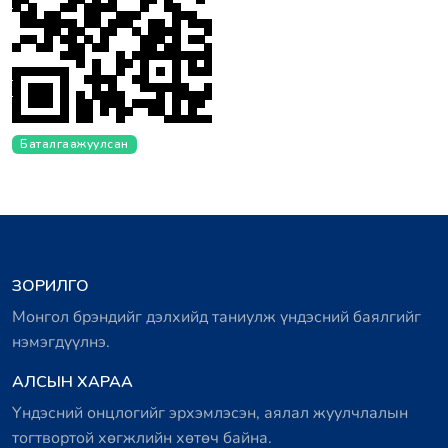
Баталгаажуулсан
ЗОРИЛГО
Монгол брэндийг дэлхийд таниулж үндэсний баялгийг
нэмэгдүүлнэ.
АЛСЫН ХАРАА
Үндэсний онцлогийг эрхэмлэсэн, аялал жуулчлалын
тогтвортой хөгжлийн хөтөч байна.