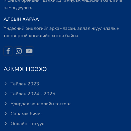
Монгол брэндийг дэлхийд таниулж үндэсний баялгийг
нэмэгдүүлнэ.
АЛСЫН ХАРАА
Үндэсний онцлогийг эрхэмлэсэн, аялал жуулчлалын
тогтвортой хөгжлийн хөтөч байна.
АЖМХ НЭЗХЭ
Тайлан 2023
Тайлан 2024 - 2025
Удирдах зөвлөлийн тогтоол
Санамж бичиг
Онлайн сэтгүүл