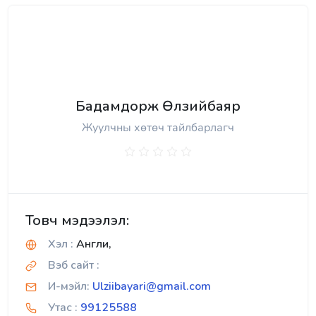
Бадамдорж Өлзийбаяр
Жуулчны хөтөч тайлбарлагч
Товч мэдээлэл:
Хэл :
Англи,
Вэб сайт :
И-мэйл:
Ulziibayari@gmail.com
Утас :
99125588