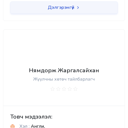
Дэлгэрэнгүй
Нямдорж Жаргалсайхан
Жуулчны хөтөч тайлбарлагч
Товч мэдээлэл:
Хэл :
Англи,