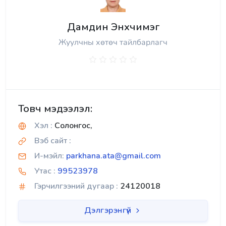
Дамдин Энхчимэг
Жуулчны хөтөч тайлбарлагч
Товч мэдээлэл:
Хэл :
Солонгос,
Вэб сайт :
И-мэйл:
parkhana.ata@gmail.com
Утас :
99523978
Гэрчилгээний дугаар :
24120018
Дэлгэрэнгүй