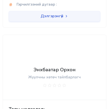
Гэрчилгээний дугаар :
Дэлгэрэнгүй
Энхбаатар Орхон
Жуулчны хөтөч тайлбарлагч