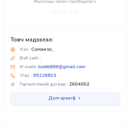
Жуулчны хөтөч тайлбарлагч
Товч мэдээлэл:
Хэл :
Солонгос,
Вэб сайт :
И-мэйл:
tsebb888@gmail.com
Утас :
99228803
Гэрчилгээний дугаар :
2604002
Дэлгэрэнгүй