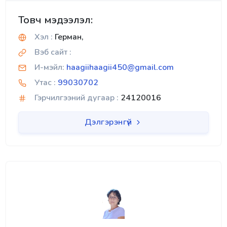
Товч мэдээлэл:
Хэл :
Герман,
Вэб сайт :
И-мэйл:
haagiihaagii450@gmail.com
Утас :
99030702
Гэрчилгээний дугаар :
24120016
Дэлгэрэнгүй