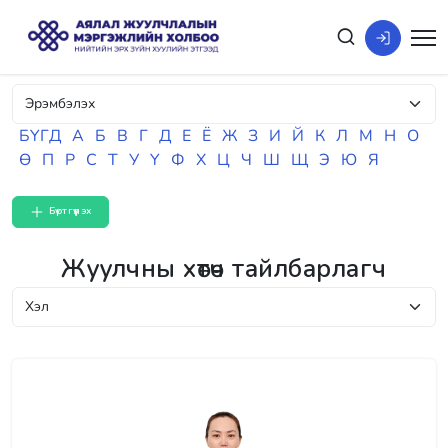
БҮГД
А
Б
В
Г
Д
Е
Ё
Ж
З
И
Й
К
Л
М
Н
О
Ө
П
Р
С
Т
У
Ү
Ф
Х
Ц
Ч
Ш
Щ
Э
Ю
Я
Бүртгүүлэх
Жуулчны хөтөч тайлбарлагч