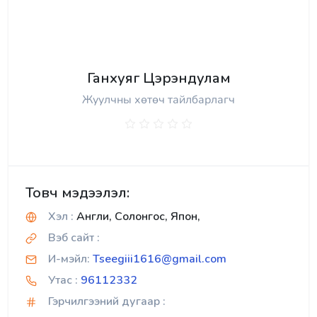
Ганхуяг Цэрэндулам
Жуулчны хөтөч тайлбарлагч
Товч мэдээлэл:
Хэл :
Англи, Солонгос, Япон,
Вэб сайт :
И-мэйл:
Tseegiii1616@gmail.com
Утас :
96112332
Гэрчилгээний дугаар :