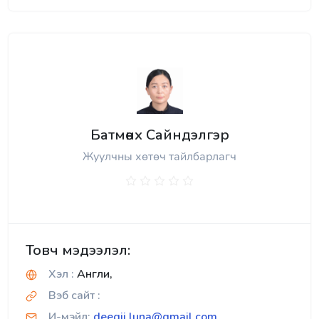
Батмөнх Сайндэлгэр
Жуулчны хөтөч тайлбарлагч
Товч мэдээлэл:
Хэл :
Англи,
Вэб сайт :
И-мэйл:
deegii.luna@gmail.com