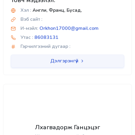
Товч мэдээлэл:
Хэл :
Англи, Франц, Бусад,
Вэб сайт :
И-мэйл:
Orkhon17000@gmail.com
Утас :
86083131
Гэрчилгээний дугаар :
Дэлгэрэнгүй
Лхагвадорж Ганцэцэг