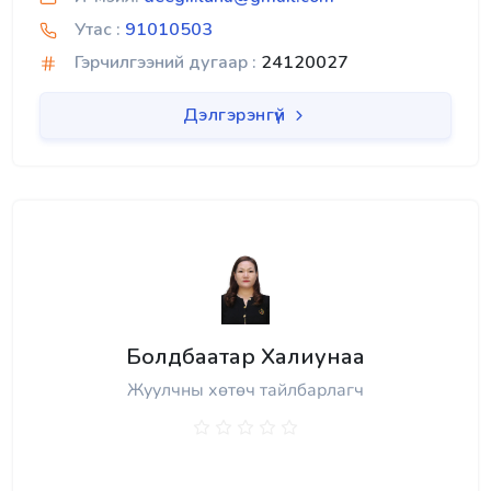
Утас :
91010503
Гэрчилгээний дугаар :
24120027
Дэлгэрэнгүй
Болдбаатар Халиунаа
Жуулчны хөтөч тайлбарлагч