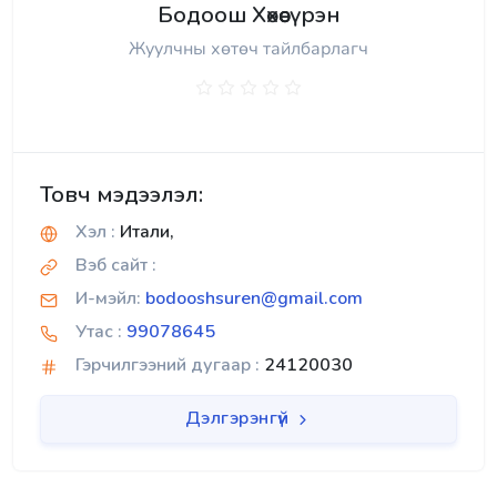
Бодоош Хөхөөсүрэн
Жуулчны хөтөч тайлбарлагч
Товч мэдээлэл:
Хэл :
Итали,
Вэб сайт :
И-мэйл:
bodooshsuren@gmail.com
Утас :
99078645
Гэрчилгээний дугаар :
24120030
Дэлгэрэнгүй