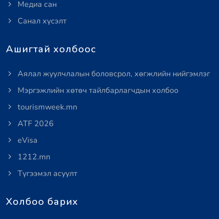
Медиа сан
Санал хүсэлт
Ашигтай холбоос
Аялал жуулчлалын боловсрол, хөгжлийн нийгэмлэг
Мэргэжлийн хөтөч тайлбарлагчдын холбоо
tourismweek.mn
ATF 2026
eVisa
1212.mn
Түгээмэл асуулт
Холбоо барих