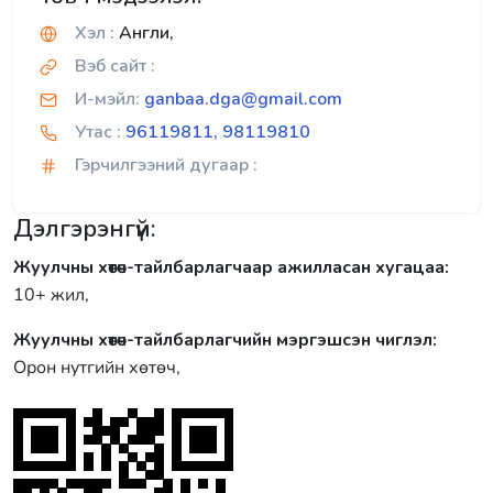
Хэл :
Англи,
Вэб сайт :
И-мэйл:
ganbaa.dga@gmail.com
Утас :
96119811, 98119810
Гэрчилгээний дугаар :
Дэлгэрэнгүй:
Жуулчны хөтөч-тайлбарлагчаар ажилласан хугацаа:
10+ жил,
Жуулчны хөтөч-тайлбарлагчийн мэргэшсэн чиглэл:
Орон нутгийн хөтөч,