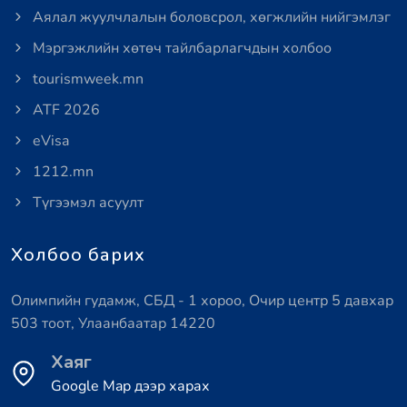
Аялал жуулчлалын боловсрол, хөгжлийн нийгэмлэг
Мэргэжлийн хөтөч тайлбарлагчдын холбоо
tourismweek.mn
ATF 2026
eVisa
1212.mn
Түгээмэл асуулт
Холбоо барих
Олимпийн гудамж, СБД - 1 хороо, Очир центр 5 давхар
503 тоот, Улаанбаатар 14220
Хаяг
Google Map дээр харах