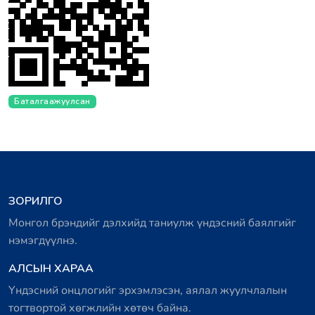
Баталгаажуулсан
ЗОРИЛГО
Монгол брэндийг дэлхийд таниулж үндэсний баялгийг
нэмэгдүүлнэ.
АЛСЫН ХАРАА
Үндэсний онцлогийг эрхэмлэсэн, аялал жуулчлалын
тогтвортой хөгжлийн хөтөч байна.