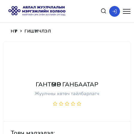
НҮҮР
ГИШҮҮНЧЛЭЛ
ГАНТӨМӨР ГАНБААТАР
Жуулчны хөтөч тайлбарлагч
Товч мэдээлэл: