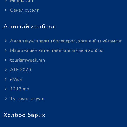
Медиа сан
Санал хүсэлт
Ашигтай холбоос
Аялал жуулчлалын боловсрол, хөгжлийн нийгэмлэг
Мэргэжлийн хөтөч тайлбарлагчдын холбоо
tourismweek.mn
ATF 2026
eVisa
1212.mn
Түгээмэл асуулт
Холбоо барих