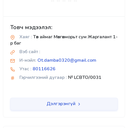
Товч мэдээлэл:
Хаяг :
Төв аймаг Мөнгөнморьт сум Жаргалант 1-
р баг
Вэб сайт :
И-мэйл:
Ot.damba0320@gmail.com
Утас :
80116626
Гэрчилгээний дугаар :
№ LCBTO/0031
Дэлгэрэнгүй