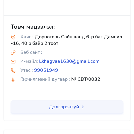
Товч мэдээлэл:
Хаяг :
Дорноговь Сайншанд 6-р баг Дампил
-16, 40 р байр 2 тоот
Вэб сайт :
И-мэйл:
Lkhagvaa1630@gmail.com
Утас :
99051949
Гэрчилгээний дугаар :
№ CBT/0032
Дэлгэрэнгүй