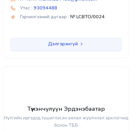
Утас :
93094488
Гэрчилгээний дугаар :
№ LCBTO/0024
Дэлгэрэнгүй
Түмэнчулуун Эрдэнэбаатар
Нутгийн иргэдэд түшиглэсэн аялал жуулчлал эрхлэгчид
болон ТББ