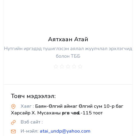
Аятхаан Атай
Нутгийн иргэдэд түшиглэсэн аялал жуулчлал эрхлэгчид
болон ТББ
Товч мэдээлэл:
Хаяг :
Баян-Өлгий аймаг Өлгий сум 10-р баг
Харсайр Х. Мүсаханы өргөн чөлөө 1-115 тоот
Вэб сайт :
И-мэйл:
atai_undp@yahoo.com