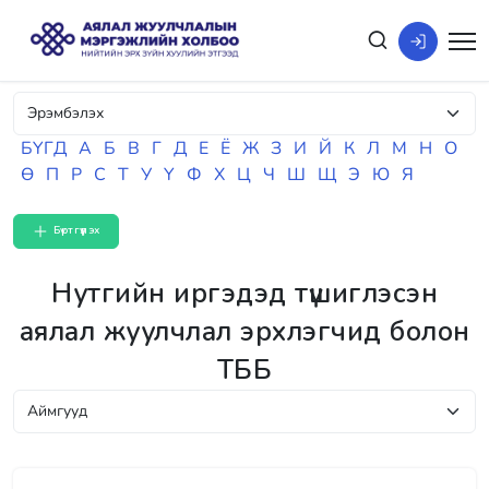
БҮГД
А
Б
В
Г
Д
Е
Ё
Ж
З
И
Й
К
Л
М
Н
О
Ө
П
Р
С
Т
У
Ү
Ф
Х
Ц
Ч
Ш
Щ
Э
Ю
Я
Бүртгүүлэх
Нутгийн иргэдэд түшиглэсэн
аялал жуулчлал эрхлэгчид болон
ТББ