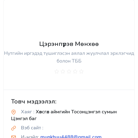
Цэрэнпүрэв Мөнхөө
Нутгийн иргэдэд түшиглэсэн аялал жуулчлал эрхлэгчид
болон ТББ
Товч мэдээлэл:
Хаяг :
Хөвсгөл аймгийн Тосонцэнгэл сумын
Цэнгэл баг
Вэб сайт :
И-мэйл:
munkhuu4488@gmail.com