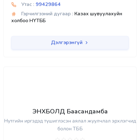
Утас :
99429864
Гэрчилгээний дугаар :
Казах шувуулахуйн
холбоо НҮТББ
Дэлгэрэнгүй
ЭНХБОЛД Баасандамба
Нутгийн иргэдэд түшиглэсэн аялал жуулчлал эрхлэгчид
болон ТББ