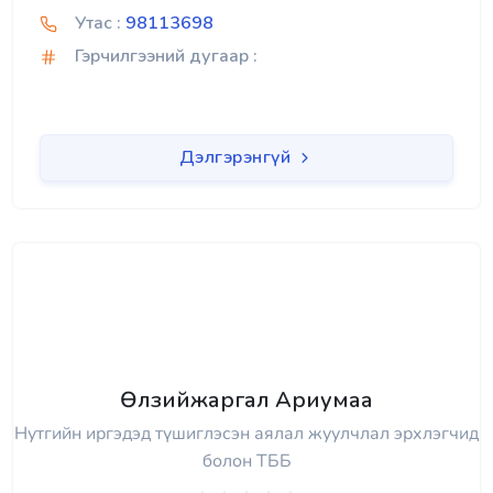
Утас :
98113698
Гэрчилгээний дугаар :
Дэлгэрэнгүй
Өлзийжаргал Ариумаа
Нутгийн иргэдэд түшиглэсэн аялал жуулчлал эрхлэгчид
болон ТББ