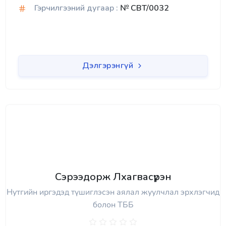
Гэрчилгээний дугаар :
№ CBT/0032
Дэлгэрэнгүй
Сэрээдорж Лхагвасүрэн
Нутгийн иргэдэд түшиглэсэн аялал жуулчлал эрхлэгчид
болон ТББ