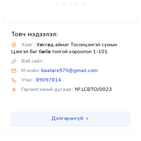
Товч мэдээлэл:
Хаяг :
Хөвсгөлд аймаг Тосонцэнгэл сумын
Цэнгэл баг бөмбөн толгой хороолол 1-101
Вэб сайт :
И-мэйл:
baatare970@gmail.com
Утас :
89097814
Гэрчилгээний дугаар :
№ LCBTO/0023
Дэлгэрэнгүй