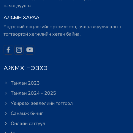
нэмэгдүүлнэ.
АЛСЫН ХАРАА
Үндэсний онцлогийг эрхэмлэсэн, аялал жуулчлалын
тогтвортой хөгжлийн хөтөч байна.
АЖМХ НЭЗХЭ
Тайлан 2023
Тайлан 2024 - 2025
Удирдах зөвлөлийн тогтоол
Санамж бичиг
Онлайн сэтгүүл