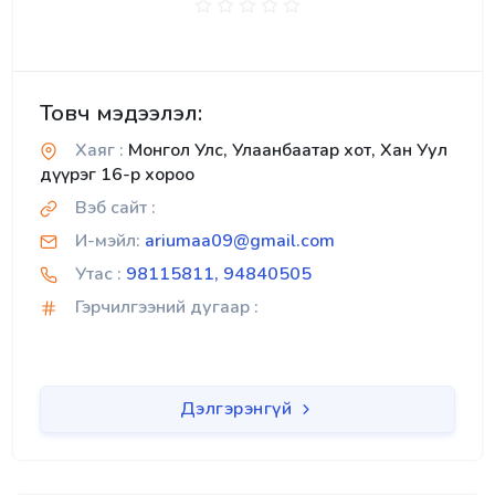
Товч мэдээлэл:
Хаяг :
Монгол Улс, Улаанбаатар хот, Хан Уул
дүүрэг 16-р хороо
Вэб сайт :
И-мэйл:
ariumaa09@gmail.com
Утас :
98115811, 94840505
Гэрчилгээний дугаар :
Дэлгэрэнгүй