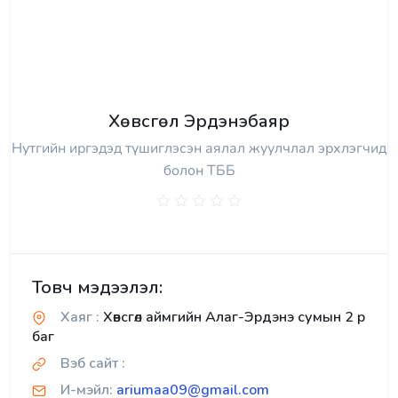
Хөвсгөл Эрдэнэбаяр
Нутгийн иргэдэд түшиглэсэн аялал жуулчлал эрхлэгчид
болон ТББ
Товч мэдээлэл:
Хаяг :
Хөвсгөл аймгийн Алаг-Эрдэнэ сумын 2 р
баг
Вэб сайт :
И-мэйл:
ariumaa09@gmail.com