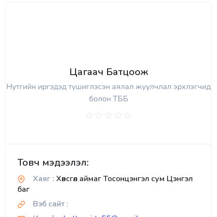
Цагаач Батцоож
Нутгийн иргэдэд түшиглэсэн аялал жуулчлал эрхлэгчид
болон ТББ
Товч мэдээлэл:
Хаяг :
Хөвсгөл аймаг Тосонцэнгэл сум Цэнгэл
баг
Вэб сайт :