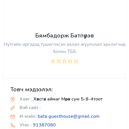
Бямбадорж Батпүрэв
Нутгийн иргэдэд түшиглэсэн аялал жуулчлал эрхлэгчид
болон ТББ
Товч мэдээлэл:
Хаяг :
Хөвсгөл аймаг Мөрөн сум 5-8-4тоот
Вэб сайт :
И-мэйл:
bata.guesthouse@gmail.com
Утас :
91387080