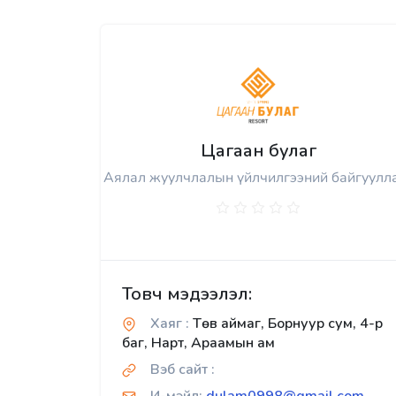
Цагаан булаг
Аялал жуулчлалын үйлчилгээний байгуулл
Товч мэдээлэл:
Хаяг :
Төв аймаг, Борнуур сум, 4-р
баг, Нарт, Араамын ам
Вэб сайт :