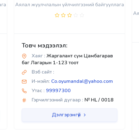
ага
Аялал жуулчлалын үйлчилгээний байгууллага
Ая
Товч мэдээлэл:
Хаяг :
Жаргалант сум Цамбагарав
баг Лагарын 1-123 тоот
Вэб сайт :
И-мэйл:
Co.oyumandal@yahoo.com
Утас :
99997300
Гэрчилгээний дугаар :
№ HL / 0018
Дэлгэрэнгүй