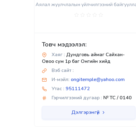
Аялал жуулчлалын үйлчилгээний байгуулл
Товч мэдээлэл:
Хаяг :
Дундговь аймаг Сайхан-
Овоо сум 1р баг Онгийн хийд
Вэб сайт :
И-мэйл:
ongitemple@yahoo.com
Утас :
95111472
Гэрчилгээний дугаар :
№ TC / 0140
Дэлгэрэнгүй