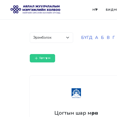
НҮҮР
БИДН
БҮГД
А
Б
В
Г
Бүртгүүлэх
Цогтын шар мөрөн