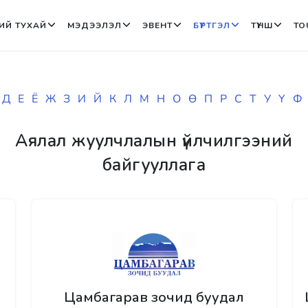
ИЙ ТУХАЙ
МЭДЭЭЛЭЛ
ЭВЕНТ
БҮРТГЭЛ
ТҮНШ
TO
Д
Е
Ё
Ж
З
И
Й
К
Л
М
Н
О
Ө
П
Р
С
Т
У
Ү
Ф
Аялал жуулчлалын үйлчилгээний
байгууллага
Цамбагарав зочид буудал