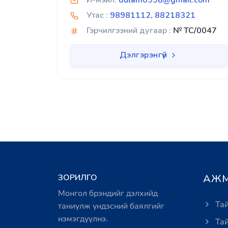
И-мэйл:
dulam0998@gmail.com
Утас :
98981112, 88218321
Гэрчилгээний дугаар :
№ TC/0047
Дэлгэрэнгүй
ЗОРИЛГО
АЖМ
Монгол брэндийг дэлхийд
Тай
таниулж үндэсний баялгийг
нэмэгдүүлнэ.
Тай