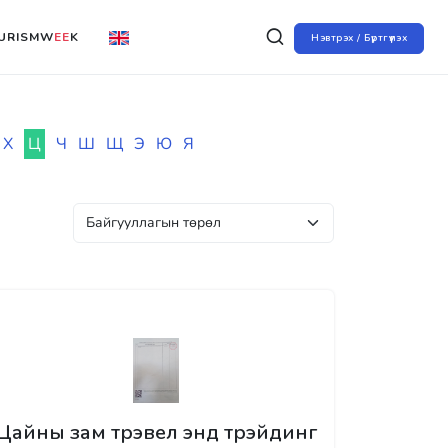
URISMW
EE
K
Нэвтрэх / Бүртгүүлэх
Х
Ц
Ч
Ш
Щ
Э
Ю
Я
Цайны зам трэвел энд трэйдинг