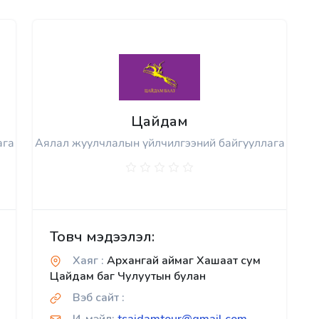
Цайдам
ага
Аялал жуулчлалын үйлчилгээний байгууллага
Товч мэдээлэл:
Хаяг :
Архангай аймаг Хашаат сум
Цайдам баг Чулуутын булан
Вэб сайт :