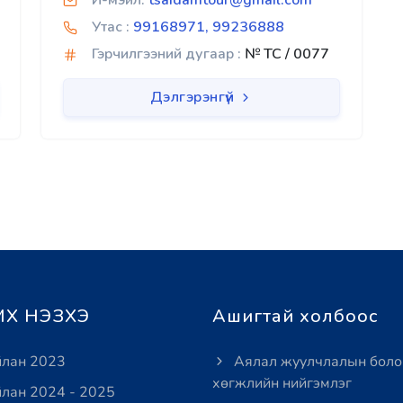
И-мэйл:
tsaidamtour@gmail.com
Утас :
99168971, 99236888
Гэрчилгээний дугаар :
№ TC / 0077
Дэлгэрэнгүй
Х НЭЗХЭ
Ашигтай холбоос
лан 2023
Аялал жуулчлалын боло
хөгжлийн нийгэмлэг
лан 2024 - 2025