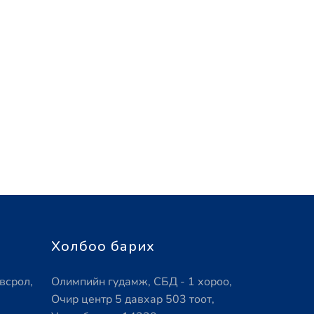
Холбоо барих
всрол,
Олимпийн гудамж, СБД - 1 хороо,
Очир центр 5 давхар 503 тоот,