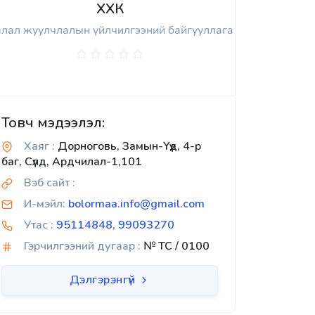
ХХК
лал жуулчлалын үйлчилгээний байгууллага
Товч мэдээлэл:
Хаяг :
Дорноговь, Замын-Үүд, 4-р
баг, Сүлд, Ардчилал-1,101
Вэб сайт :
И-мэйл:
bolormaa.info@gmail.com
Утас :
95114848, 99093270
Гэрчилгээний дугаар :
№ TC / 0100
Дэлгэрэнгүй