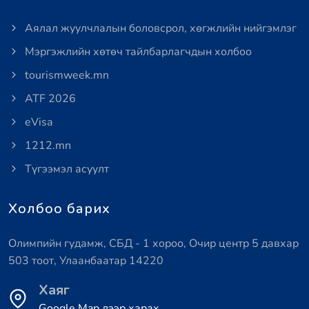
Аялал жуулчлалын боловсрол, хөгжлийн нийгэмлэг
Мэргэжлийн хөтөч тайлбарлагчдын холбоо
tourismweek.mn
ATF 2026
eVisa
1212.mn
Түгээмэл асуулт
Холбоо барих
Олимпийн гудамж, СБД - 1 хороо, Очир центр 5 давхар
503 тоот, Улаанбаатар 14220
Хаяг
Google Map дээр харах