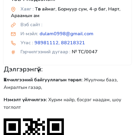
Хаяг :
Төв аймаг, Борнуур сум, 4-р баг, Нарт,
Араамын ам
Вэб сайт :
И-мэйл:
dulam0998@gmail.com
Утас :
98981112, 88218321
Гэрчилгээний дугаар :
№ TC/0047
Дэлгэрэнгүй:
Үйлчилгээний байгууллагын төрөл:
Жуулчны бааз,
Амралтын газар,
Нэмэлт үйлчилгээ:
Хурим найр, бэсрэг наадам, шоу
тоглолт