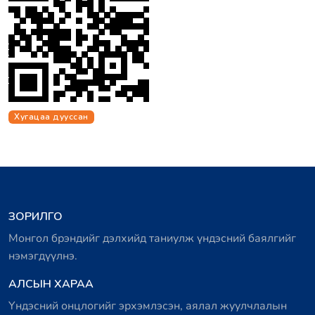
Хугацаа дууссан
ЗОРИЛГО
Монгол брэндийг дэлхийд таниулж үндэсний баялгийг
нэмэгдүүлнэ.
АЛСЫН ХАРАА
Үндэсний онцлогийг эрхэмлэсэн, аялал жуулчлалын