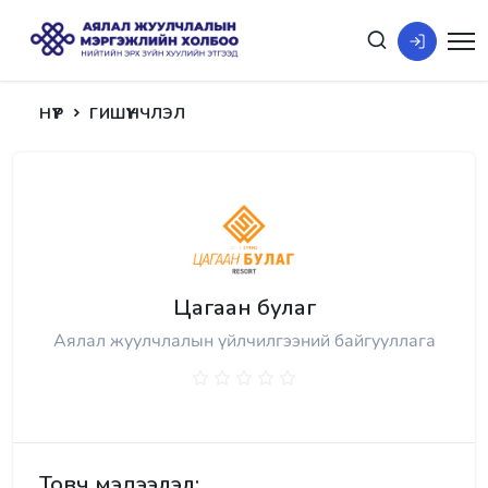
НҮҮР
ГИШҮҮНЧЛЭЛ
Цагаан булаг
Аялал жуулчлалын үйлчилгээний байгууллага
Товч мэдээлэл: