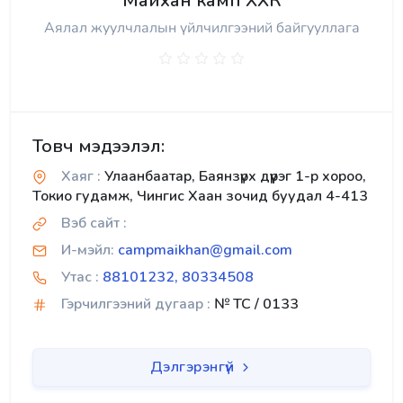
Майхан камп ХХК
Аялал жуулчлалын үйлчилгээний байгууллага
Товч мэдээлэл:
Хаяг :
Улаанбаатар, Баянзүрх дүүрэг 1-р хороо,
Токио гудамж, Чингис Хаан зочид буудал 4-413
Вэб сайт :
И-мэйл:
campmaikhan@gmail.com
Утас :
88101232, 80334508
Гэрчилгээний дугаар :
№ TC / 0133
Дэлгэрэнгүй