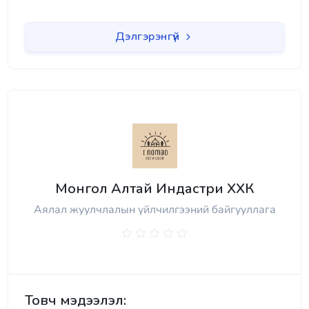
Дэлгэрэнгүй
Монгол Алтай Индастри ХХК
Аялал жуулчлалын үйлчилгээний байгууллага
Товч мэдээлэл: