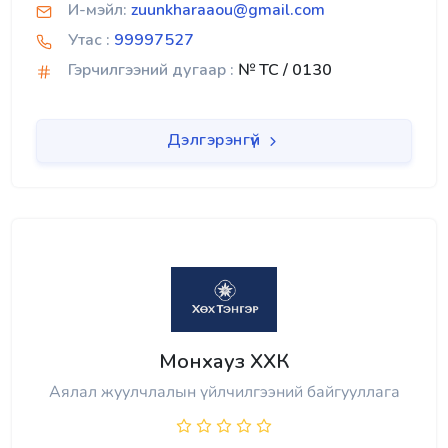
И-мэйл:
zuunkharaaou@gmail.com
Утас :
99997527
Гэрчилгээний дугаар :
№ TC / 0130
Дэлгэрэнгүй
Монхауз ХХК
Аялал жуулчлалын үйлчилгээний байгууллага