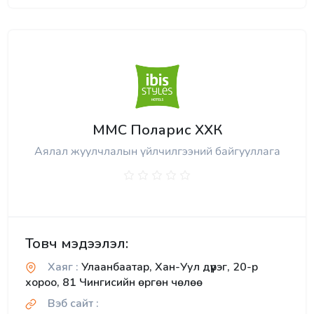
ММС Поларис ХХК
Аялал жуулчлалын үйлчилгээний байгууллага
Товч мэдээлэл:
Хаяг :
Улаанбаатар, Хан-Уул дүүрэг, 20-р
хороо, 81 Чингисийн өргөн чөлөө
Вэб сайт :