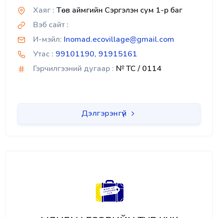
Хаяг :
Төв аймгийн Сэргэлэн сум 1-р баг
Вэб сайт :
И-мэйл:
Inomad.ecovillage@gmail.com
Утас :
99101190, 91915161
Гэрчилгээний дугаар :
№ TC / 0114
Дэлгэрэнгүй