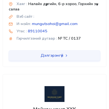
Хаяг :
Налайх дүүргийн, 6-р хороо, Горхийн зүүн
салаа
Вэб сайт :
И-мэйл:
mungutsohoi@gmail.com
Утас :
89110045
Гэрчилгээний дугаар :
№ TC / 0137
Дэлгэрэнгүй