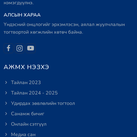
нэмэгдүүлнэ.
АЛСЫН ХАРАА
Үндэсний онцлогийг эрхэмлэсэн, аялал жуулчлалын
тогтвортой хөгжлийн хөтөч байна.
АЖМХ НЭЗХЭ
Тайлан 2023
Тайлан 2024 - 2025
Удирдах зөвлөлийн тогтоол
Санамж бичиг
Онлайн сэтгүүл
Медиа сан