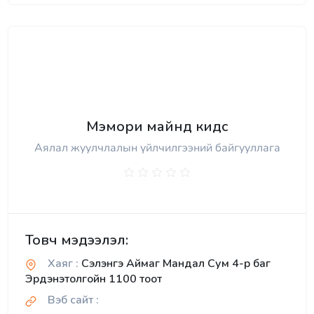
Мэмори майнд кидс
Аялал жуулчлалын үйлчилгээний байгууллага
Товч мэдээлэл:
Хаяг :
Сэлэнгэ Аймаг Мандал Сум 4-р баг
Эрдэнэтолгойн 1100 тоот
Вэб сайт :