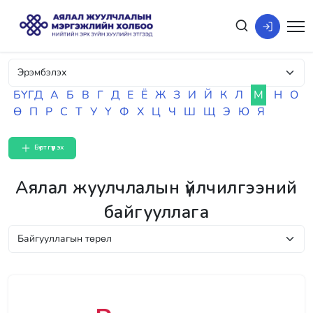
БҮГД
А
Б
В
Г
Д
Е
Ё
Ж
З
И
Й
К
Л
М
Н
О
Ө
П
Р
С
Т
У
Ү
Ф
Х
Ц
Ч
Ш
Щ
Э
Ю
Я
Бүртгүүлэх
Аялал жуулчлалын үйлчилгээний
байгууллага