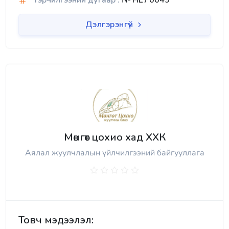
Гэрчилгээний дугаар :
№ HL / 0049
Дэлгэрэнгүй
Мөнгөт цохио хад ХХК
Аялал жуулчлалын үйлчилгээний байгууллага
Товч мэдээлэл: