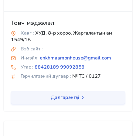
Товч мэдээлэл:
Хаяг :
ХУД, 8-р хороо, Жаргалантын ам
1549/1Б
Вэб сайт :
И-мэйл:
enkhmaamonhouse@gmail.com
Утас :
88428189 99092858
Гэрчилгээний дугаар :
№ TC / 0127
Дэлгэрэнгүй