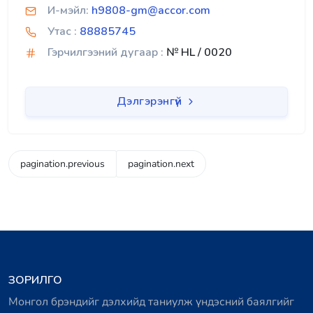
И-мэйл:
h9808-gm@accor.com
Утас :
88885745
Гэрчилгээний дугаар :
№ HL / 0020
Дэлгэрэнгүй
pagination.previous
pagination.next
ЗОРИЛГО
Монгол брэндийг дэлхийд таниулж үндэсний баялгийг