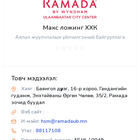
Макс ложинг ХХК
Аялал жуулчлалын үйлчилгээний байгууллага
Товч мэдээлэл:
Хаяг :
Баянгол дүүрэг, 16-р хороо, Гандангийн
гудамж, Энхтайваны Өргөн Чөлөө, 35/2, Рамада
зочид буудал
Вэб сайт :
И-мэйл:
hsm@ramadaub.mn
Утас :
88117108