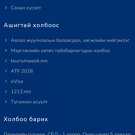
Санал хүсэлт
Ашигтай холбоос
Аялал жуулчлалын боловсрол, хөгжлийн нийгэмлэг
Мэргэжлийн хөтөч тайлбарлагчдын холбоо
tourismweek.mn
ATF 2026
eVisa
1212.mn
Түгээмэл асуулт
Холбоо барих
Олимпийн гудамж, СБД - 1 хороо, Очир центр 5 давхар