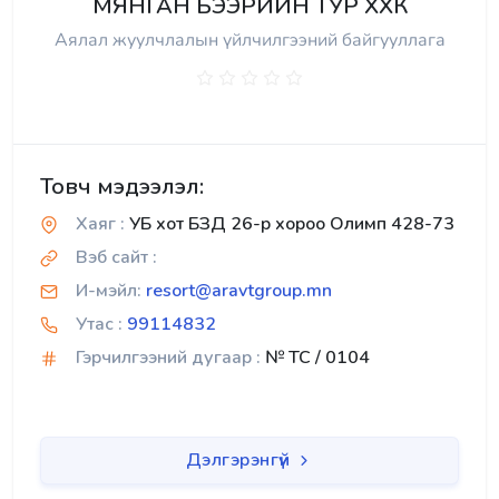
МЯНГАН БЭЭРИЙН ТУР ХХК
Аялал жуулчлалын үйлчилгээний байгууллага
Товч мэдээлэл:
Хаяг :
УБ хот БЗД 26-р хороо Олимп 428-73
Вэб сайт :
И-мэйл:
resort@aravtgroup.mn
Утас :
99114832
Гэрчилгээний дугаар :
№ TC / 0104
Дэлгэрэнгүй