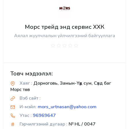
Морс трейд энд сервис ХХК
Аялал жуулчлалын үйлчилгээний байгууллага
Товч мэдээлэл:
Хаяг :
Дорноговь, Замын-Үүд сум, Сүлд баг
Морс төв
Вэб сайт :
И-мэйл:
mors_urtnasan@yahoo.com
Утас :
96969647
Гэрчилгээний дугаар :
№ HL / 0047