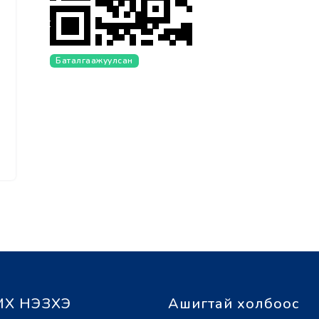
Баталгаажуулсан
Х НЭЗХЭ
Ашигтай холбоос