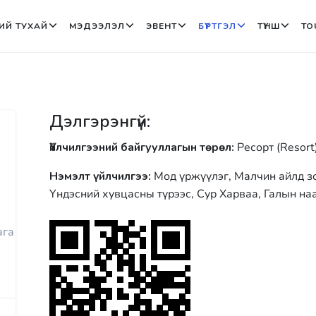
ИЙ ТУХАЙ
МЭДЭЭЛЭЛ
ЭВЕНТ
БҮРТГЭЛ
ТҮНШ
TO
Дэлгэрэнгүй:
Үйлчилгээний байгууллагын төрөл:
Ресорт (Resort)
Нэмэлт үйлчилгээ:
Мод үржүүлэг, Малчин айлд зо
Үндэсний хувцасны түрээс, Сур Харваа, Галын на
ага