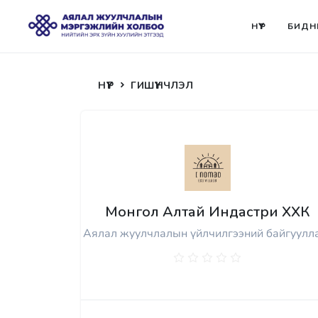
НҮҮР
БИДН
НҮҮР
ГИШҮҮНЧЛЭЛ
Монгол Алтай Индастри ХХК
Аялал жуулчлалын үйлчилгээний байгуулл