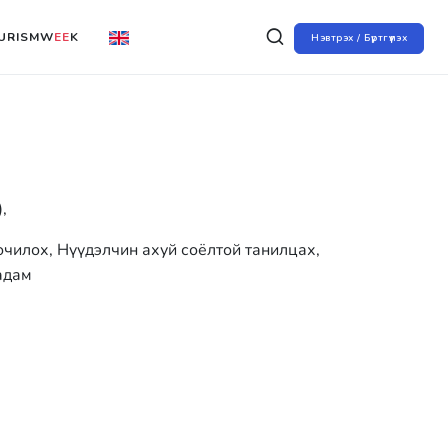
URISMW
EE
K
Нэвтрэх / Бүртгүүлэх
,
чилох, Нүүдэлчин ахуй соёлтой танилцах,
адам