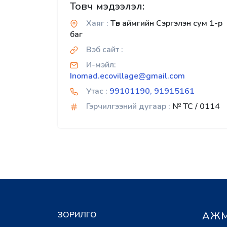
Товч мэдээлэл:
Хаяг :
Төв аймгийн Сэргэлэн сум 1-р
баг
Вэб сайт :
И-мэйл:
Inomad.ecovillage@gmail.com
Утас :
99101190, 91915161
Гэрчилгээний дугаар :
№ TC / 0114
ЗОРИЛГО
АЖМ