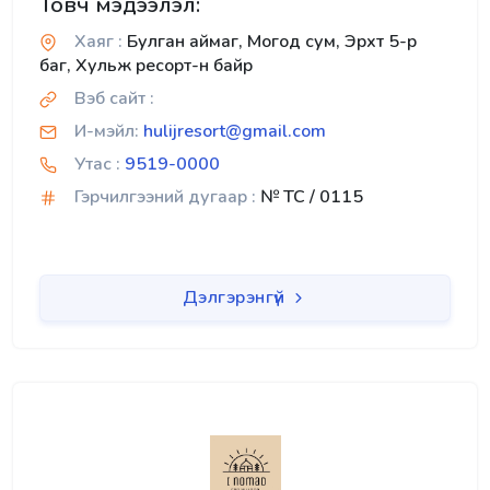
Товч мэдээлэл:
Хаяг :
Булган аймаг, Могод сум, Эрхт 5-р
баг, Хульж ресорт-н байр
Вэб сайт :
И-мэйл:
hulijresort@gmail.com
Утас :
9519-0000
Гэрчилгээний дугаар :
№ TC / 0115
Дэлгэрэнгүй