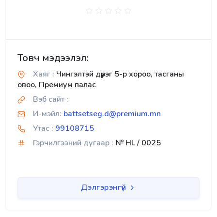
Товч мэдээлэл:
Хаяг :
Чингэлтэй дүүрэг 5-р хороо, тасганы
овоо, Премиум палас
Вэб сайт :
И-мэйл:
battsetseg.d@premium.mn
Утас :
99108715
Гэрчилгээний дугаар :
№ HL / 0025
Дэлгэрэнгүй