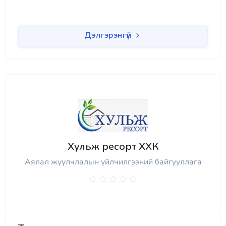
Дэлгэрэнгүй
Хульж ресорт ХХК
Аялал жуулчлалын үйлчилгээний байгууллага