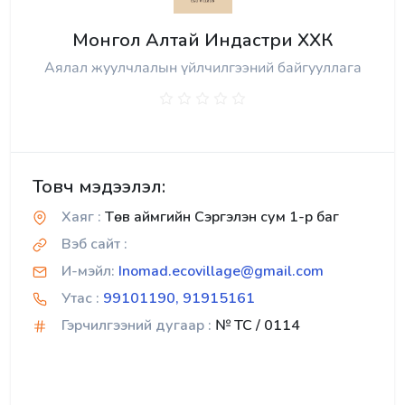
Монгол Алтай Индастри ХХК
Аялал жуулчлалын үйлчилгээний байгууллага
Товч мэдээлэл:
Хаяг :
Төв аймгийн Сэргэлэн сум 1-р баг
Вэб сайт :
И-мэйл:
Inomad.ecovillage@gmail.com
Утас :
99101190, 91915161
Гэрчилгээний дугаар :
№ TC / 0114