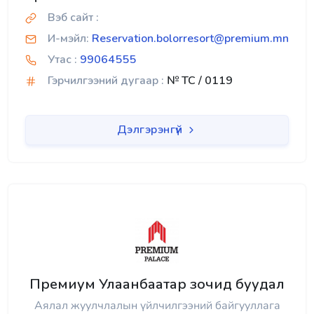
Вэб сайт :
И-мэйл:
Reservation.bolorresort@premium.mn
Утас :
99064555
Гэрчилгээний дугаар :
№ TC / 0119
Дэлгэрэнгүй
Премиум Улаанбаатар зочид буудал
Аялал жуулчлалын үйлчилгээний байгууллага