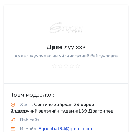
Дөрвөн луу ххк
Аялал жуулчлалын үйлчилгээний байгууллага
Товч мэдээлэл:
Хаяг :
Сонгино хайрхан 29 хороо
үйлдвэрчний эвлэлийн гудамж139 Драгон төв
Вэб сайт :
И-мэйл:
Eguunbat94@gmail.com