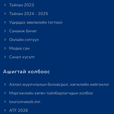
Тайлан 2023
Тайлан 2024 - 2025
Удирдах зөвлөлийн тогтоол
Санамж бичиг
Онлайн сэтгүүл
Медиа сан
Санал хүсэлт
Ашигтай холбоос
Аялал жуулчлалын боловсрол, хөгжлийн нийгэмлэг
Мэргэжлийн хөтөч тайлбарлагчдын холбоо
tourismweek.mn
ATF 2026