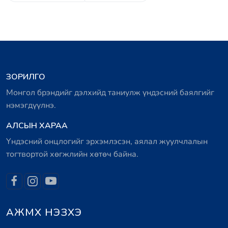
ЗОРИЛГО
Монгол брэндийг дэлхийд таниулж үндэсний баялгийг
нэмэгдүүлнэ.
АЛСЫН ХАРАА
Үндэсний онцлогийг эрхэмлэсэн, аялал жуулчлалын
тогтвортой хөгжлийн хөтөч байна.
АЖМХ НЭЗХЭ