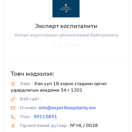
Эксперт хоспиталити
Аялал жуулчлалын үйлчилгээний байгууллага
Товч мэдээлэл:
Хаяг :
Хан уул 18 хороо стадион оргил
удирдлагын академи 34 г 1201
Вэб сайт :
И-мэйл:
info@experthospitality.mn
Утас :
99115851
Гэрчилгээний дугаар :
№ HL / 0028