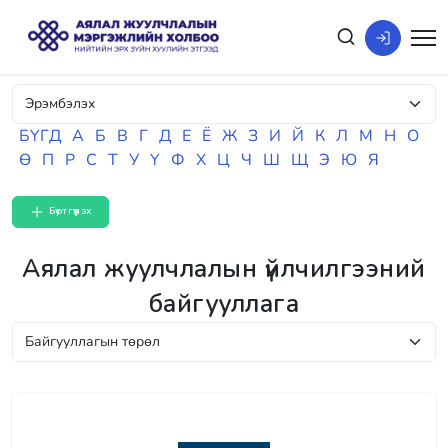
БҮГД
А
Б
В
Г
Д
Е
Ё
Ж
З
И
Й
К
Л
М
Н
О
Ө
П
Р
С
Т
У
Ү
Ф
Х
Ц
Ч
Ш
Щ
Э
Ю
Я
Бүртгүүлэх
Аялал жуулчлалын үйлчилгээний
байгууллага