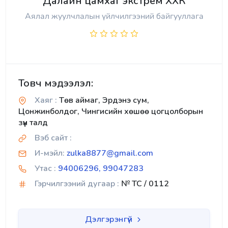
Далайн цамхаг экстрем ХХК
Аялал жуулчлалын үйлчилгээний байгууллага
Товч мэдээлэл:
Хаяг :
Төв аймаг, Эрдэнэ сум,
Цонжинболдог, Чингисийн хөшөө цогцолборын
зүүн талд
Вэб сайт :
И-мэйл:
zulka8877@gmail.com
Утас :
94006296, 99047283
Гэрчилгээний дугаар :
№ TC / 0112
Дэлгэрэнгүй