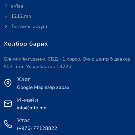
eVisa
1212.mn
Түгээмэл асуулт
Холбоо барих
Олимпийн гудамж, СБД - 1 хороо, Очир центр 5 давхар
503 тоот, Улаанбаатар 14220
Хаяг
Google Map дээр харах
И-мэйл
info@mto.mn
Утас
(+976) 77128822