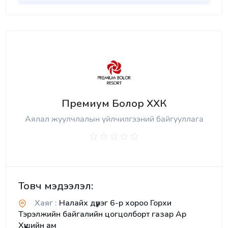
Премиум Болор ХХК
Аялал жуулчлалын үйлчилгээний байгууллага
Товч мэдээлэл:
Хаяг :
Налайх дүүрэг 6-р хороо Горхи
Тэрэлжийн байгалийн цогцолборт газар Ар
Хүүшийн ам