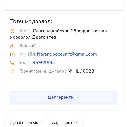
Товч мэдээлэл:
Хаяг :
Сонгино хайрхан 29 хороо москва
хороолол Драгон төв
Вэб сайт :
И-мэйл:
Narangoobayart@gmail.com
Утас :
95959564
Гэрчилгээний дугаар :
№ HL / 0023
Дэлгэрэнгүй
pagination.previous
pagination.next