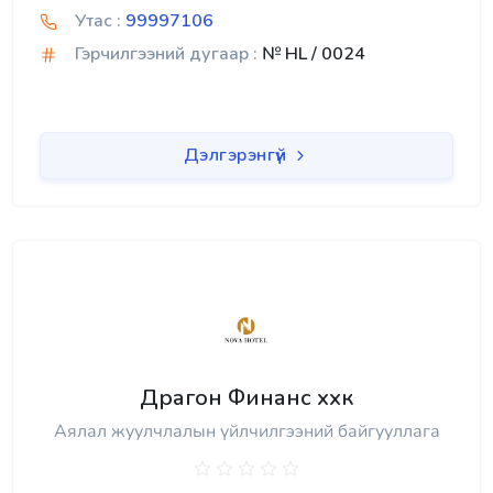
Утас :
99997106
Гэрчилгээний дугаар :
№ HL / 0024
Дэлгэрэнгүй
Драгон Финанс ххк
Аялал жуулчлалын үйлчилгээний байгууллага