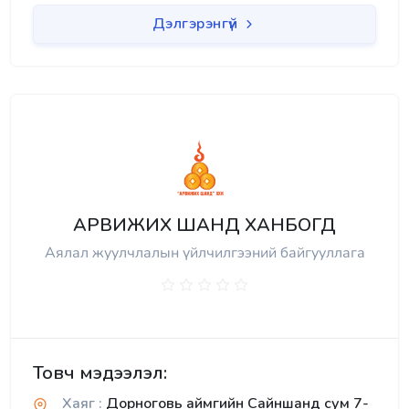
Дэлгэрэнгүй
АРВИЖИХ ШАНД ХАНБОГД
Аялал жуулчлалын үйлчилгээний байгууллага
Товч мэдээлэл:
Хаяг :
Дорноговь аймгийн Сайншанд сум 7-