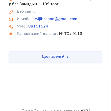
р баг Замчдын 1-109 тоот
Вэб сайт :
И-мэйл:
arvijihshand@gmail.com
Утас :
88151524
Гэрчилгээний дугаар :
№ TC / 0113
Дэлгэрэнгүй