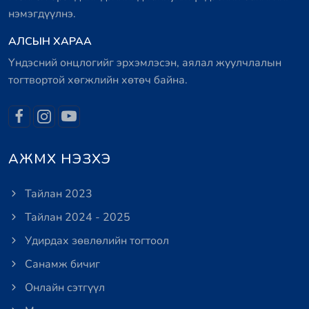
нэмэгдүүлнэ.
АЛСЫН ХАРАА
Үндэсний онцлогийг эрхэмлэсэн, аялал жуулчлалын
тогтвортой хөгжлийн хөтөч байна.
АЖМХ НЭЗХЭ
Тайлан 2023
Тайлан 2024 - 2025
Удирдах зөвлөлийн тогтоол
Санамж бичиг
Онлайн сэтгүүл