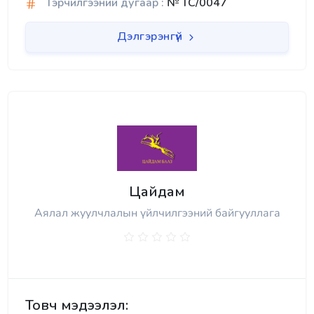
Гэрчилгээний дугаар :
№ TC/0047
Дэлгэрэнгүй
Цайдам
Аялал жуулчлалын үйлчилгээний байгууллага
Товч мэдээлэл: