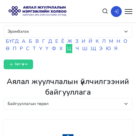
БҮГД
А
Б
В
Г
Д
Е
Ё
Ж
З
И
Й
К
Л
М
Н
О
Ө
П
Р
С
Т
У
Ү
Ф
Х
Ц
Ч
Ш
Щ
Э
Ю
Я
Бүртгүүлэх
Аялал жуулчлалын үйлчилгээний
байгууллага