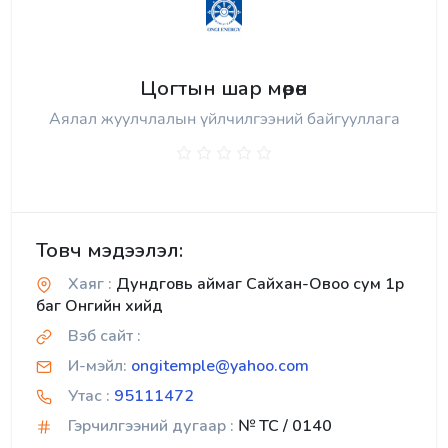
Цогтын шар мөрөн
Аялал жуулчлалын үйлчилгээний байгууллага
Товч мэдээлэл:
Хаяг :
Дундговь аймаг Сайхан-Овоо сум 1р
баг Онгийн хийд
Вэб сайт :
И-мэйл:
ongitemple@yahoo.com
Утас :
95111472
Гэрчилгээний дугаар :
№ TC / 0140