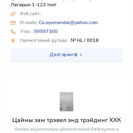
Лагарын 1-123 тоот
Вэб сайт :
И-мэйл:
Co.oyumandal@yahoo.com
Утас :
99997300
Гэрчилгээний дугаар :
№ HL / 0018
Дэлгэрэнгүй
Цайны зам трэвел энд трэйдинг ХХК
Аялал жуулчлалын үйлчилгээний байгууллага