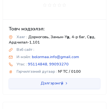
Товч мэдээлэл:
Хаяг :
Дорноговь, Замын-Үүд, 4-р баг, Сүлд,
Ардчилал-1,101
Вэб сайт :
И-мэйл:
bolormaa.info@gmail.com
Утас :
95114848, 99093270
Гэрчилгээний дугаар :
№ TC / 0100
Дэлгэрэнгүй