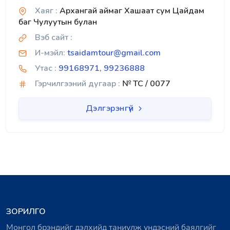
Хаяг :
Архангай аймаг Хашаат сум Цайдам
баг Чулуутын булан
Вэб сайт :
И-мэйл:
tsaidamtour@gmail.com
Утас :
99168971, 99236888
Гэрчилгээний дугаар :
№ TC / 0077
Дэлгэрэнгүй
ЗОРИЛГО
Монгол брэндийг дэлхийд таниулж үндэсний баялгийг