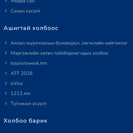
Медиа сан
Санал хүсэлт
Ашигтай холбоос
Аялал жуулчлалын боловсрол, хөгжлийн нийгэмлэг
Мэргэжлийн хөтөч тайлбарлагчдын холбоо
tourismweek.mn
ATF 2026
eVisa
1212.mn
Түгээмэл асуулт
Холбоо барих