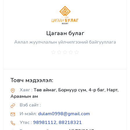
Цагаан булаг
Аялал жуулчлалын үйлчилгээний байгууллага
Товч мэдээлэл:
Хаяг :
Төв аймаг, Борнуур сум, 4-р баг, Нарт,
Араамын ам
Вэб сайт :
И-мэйл:
dulam0998@gmail.com
Утас :
98981112, 88218321