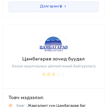
Дэлгэрэнгүй
Цамбагарав зочид буудал
Аялал жуулчлалын үйлчилгээний байгууллага
Товч мэдээлэл:
Хаяг :
Жаргалант сум Цамбагарав баг