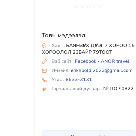
Товч мэдээлэл:
Хаяг :
БАЯНЗҮРХ ДҮҮРЭГ 7 ХОРОО 15
ХОРООЛОЛ 23БАЙР 79ТООТ
Вэб сайт :
Facebook - ANOR travel
И-мэйл:
enkhbold.2023@gmail.com
Утас :
8633-3131
Гэрчилгээний дугаар :
№ ITO / 0322