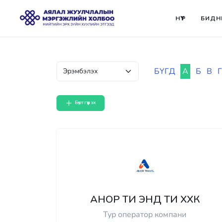
НҮҮР
БИДН
БҮГД
А
Б
В
Г
Бүртгүүлэх
АНОР ТИ ЭНД ТИ ХХК
Тур оператор компани