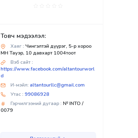
Товч мэдээлэл:
Хаяг :
Чингэлтэй дүүрэг, 5-р хороо
МН Тауэр, 10 давхарт 1004тоот
Вэб сайт :
https://www.facebook.com/altantourworl
d
И-мэйл:
altantourllc@gmail.com
Утас :
99086928
Гэрчилгээний дугаар :
№ INTO /
0079