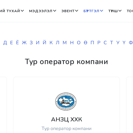
ИЙ ТУХАЙ
МЭДЭЭЛЭЛ
ЭВЕНТ
БҮРТГЭЛ
ТҮНШ
TO
Д
Е
Ё
Ж
З
И
Й
К
Л
М
Н
О
Ө
П
Р
С
Т
У
Ү
Ф
Тур оператор компани
АНЗЦ ХХК
Тур оператор компани