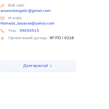
Вэб сайт :
ariunsolongollc@gmail.com
И-мэйл:
Nomads_bayaraa@yahoo.com
Утас :
99054515
Гэрчилгээний дугаар :
№ ITO / 0216
Дэлгэрэнгүй