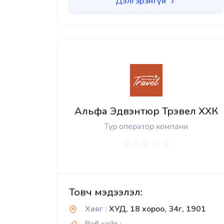
Дэлгэрэнгүй
Альфа Эдвэнтюр Трэвел ХХК
Тур оператор компани
Товч мэдээлэл:
Хаяг :
ХУД, 18 хороо, 34г, 1901