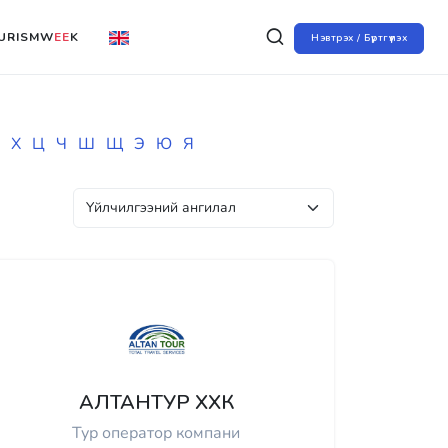
URISMW
EE
K
Нэвтрэх / Бүртгүүлэх
Х
Ц
Ч
Ш
Щ
Э
Ю
Я
АЛТАНТУР ХХК
Тур оператор компани