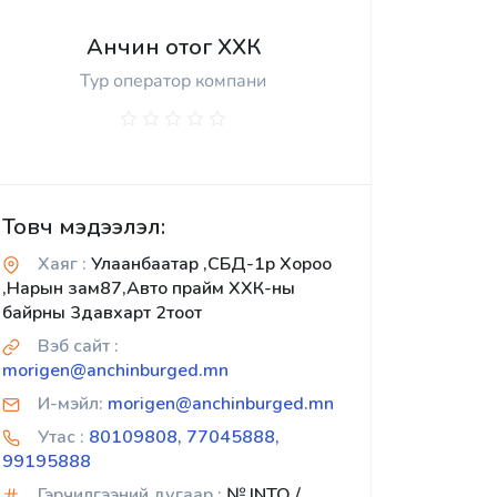
Анчин отог ХХК
Тур оператор компани
Товч мэдээлэл:
Хаяг :
Улаанбаатар ,СБД-1р Хороо
,Нарын зам87,Авто прайм ХХК-ны
байрны 3давхарт 2тоот
Вэб сайт :
morigen@anchinburged.mn
И-мэйл:
morigen@anchinburged.mn
Утас :
80109808, 77045888,
99195888
Гэрчилгээний дугаар :
№ INTO /