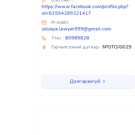
Вэб сайт :
https://www.facebook.com/profile.php?
id=61554289321417
И-мэйл:
zolzaya.lawyer999@gmail.com
Утас :
80989828
Гэрчилгээний дугаар :
№OTO/0029
Дэлгэрэнгүй