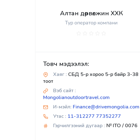
Алтан дөрвөлжин ХХК
Тур оператор компани
Товч мэдээлэл:
Хаяг :
СБД 5-р хороо 5-р байр 3-38
тоот
Вэб сайт :
Mongolianoutdoortravel.com
И-мэйл:
Finance@drivemongolia.com
Утас :
11-312277 77352277
Гэрчилгээний дугаар :
№ ITO / 0076