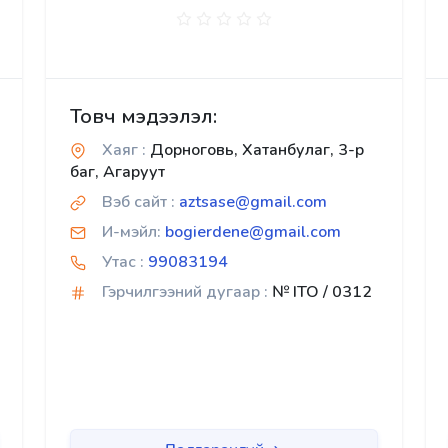
Товч мэдээлэл:
Хаяг :
Дорноговь, Хатанбулаг, 3-р
баг, Агаруут
Вэб сайт :
aztsase@gmail.com
И-мэйл:
bogierdene@gmail.com
Утас :
99083194
Гэрчилгээний дугаар :
№ ITO / 0312