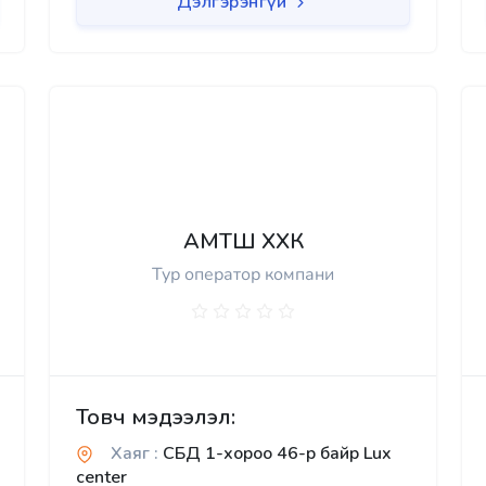
Дэлгэрэнгүй
АМТШ ХХК
Тур оператор компани
Товч мэдээлэл:
Хаяг :
СБД 1-хороо 46-р байр Lux
center