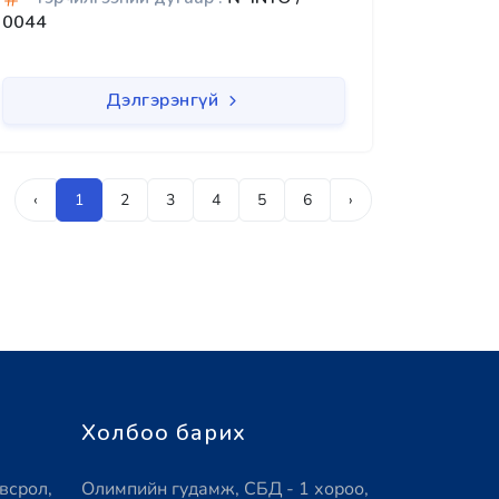
0044
Дэлгэрэнгүй
‹
1
2
3
4
5
6
›
Холбоо барих
всрол,
Олимпийн гудамж, СБД - 1 хороо,