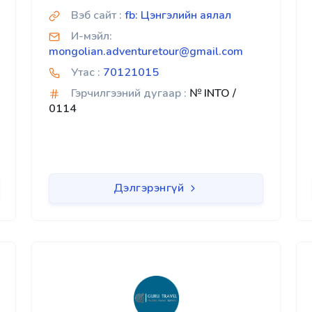
Вэб сайт :
fb: Цэнгэлийн аялал
И-мэйл:
mongolian.adventuretour@gmail.com
Утас :
70121015
Гэрчилгээний дугаар :
№ INTO /
0114
Дэлгэрэнгүй