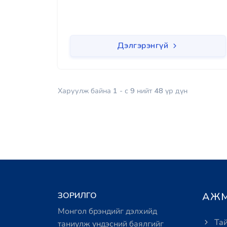
Дэлгэрэнгүй
Харуулж байна
1
- с
9
нийт
48
үр дүн
ЗОРИЛГО
АЖМ
Монгол брэндийг дэлхийд
Тай
таниулж үндэсний баялгийг