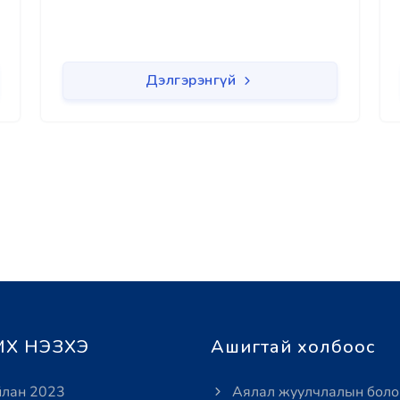
Дэлгэрэнгүй
Х НЭЗХЭ
Ашигтай холбоос
лан 2023
Аялал жуулчлалын боло