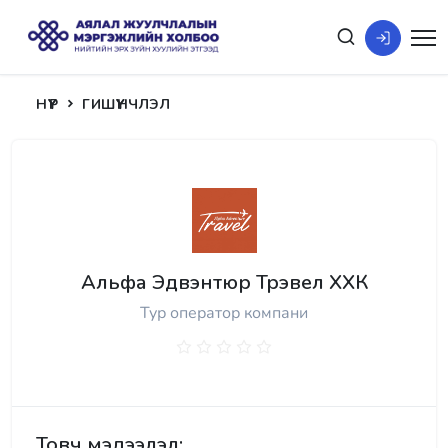
НҮҮР
ГИШҮҮНЧЛЭЛ
Альфа Эдвэнтюр Трэвел ХХК
Тур оператор компани
Товч мэдээлэл: