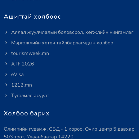
Ашигтай холбоос
Аялал жуулчлалын боловсрол, хөгжлийн нийгэмлэг
Мэргэжлийн хөтөч тайлбарлагчдын холбоо
tourismweek.mn
ATF 2026
eVisa
1212.mn
Түгээмэл асуулт
Холбоо барих
Олимпийн гудамж, СБД - 1 хороо, Очир центр 5 давхар
503 тоот, Улаанбаатар 14220