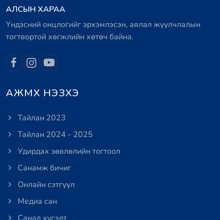
АЛСЫН ХАРАА
Үндэсний онцлогийг эрхэмлэсэн, аялал жуулчлалын
тогтвортой хөгжлийн хөтөч байна.
АЖМХ НЭЗХЭ
Тайлан 2023
Тайлан 2024 - 2025
Удирдах зөвлөлийн тогтоол
Санамж бичиг
Онлайн сэтгүүл
Медиа сан
Санал хүсэлт