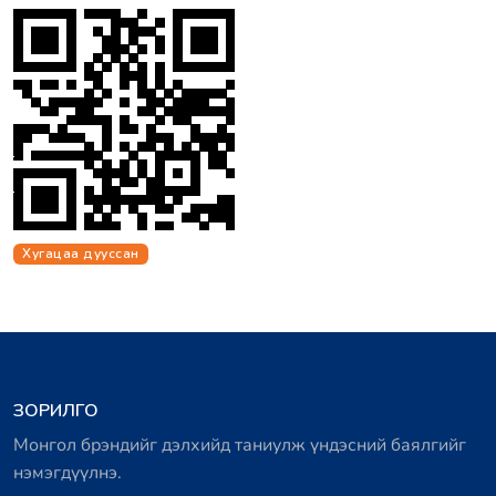
Хугацаа дууссан
ЗОРИЛГО
Монгол брэндийг дэлхийд таниулж үндэсний баялгийг
нэмэгдүүлнэ.