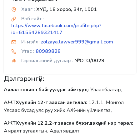
Хаяг :
ХУД, 18 хороо, 34г, 1901
Вэб сайт :
https://www.facebook.com/profile.php?
id=61554289321417
И-мэйл:
zolzaya.lawyer999@gmail.com
Утас :
80989828
Гэрчилгээний дугаар :
№OTO/0029
Дэлгэрэнгүй:
Аялал зохион байгуулдаг аймгууд:
Улаанбаатар,
АЖТХуулийн 12-т заасан ангилал:
12.1.1. Монгол
Улсаас бусад улс руу хийх АЖ-ийн үйлчилгээ,
АЖТХуулийн 12.2.2-т заасан бүтээгдэхүүний нэр төрөл:
Амралт зугаалгын, Адал явдалт,